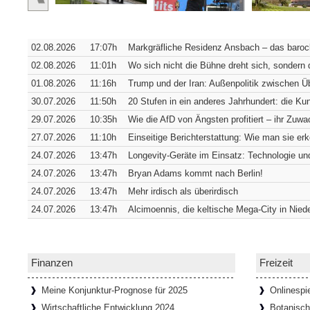
Verborgene Pracht: Die Hofkirche 
Würzburg [SiSt24] Von außen verrät die W
02.08.2026
17:07h
Markgräfliche Residenz Ansbach – das barock
sich in ihrer südwestlichen Ecke verbirgt. 
Fassade
[Weiterlesen...]
02.08.2026
11:01h
Wo sich nicht die Bühne dreht sich, sondern 
01.08.2026
11:16h
Trump und der Iran: Außenpolitik zwischen 
30.07.2026
11:50h
20 Stufen in ein anderes Jahrhundert: die K
Wie Bremens ärmstes Viertel zum t
29.07.2026
10:35h
Wie die AfD von Ängsten profitiert – ihr Zuwac
Bremen [SiSt24] Wer durch den Schnoor lä
27.07.2026
11:10h
Einseitige Berichterstattung: Wie man sie er
einziehen: Die Gassen sind so schmal, d
24.07.2026
13:47h
Longevity-Geräte im Einsatz: Technologie und
passen. Genau das hat das
[Weiterlesen...
24.07.2026
13:47h
Bryan Adams kommt nach Berlin!
24.07.2026
13:47h
Mehr irdisch als überirdisch
24.07.2026
13:47h
Alcimoennis, die keltische Mega-City in Nied
65 Tafeln, 132 Helden und 358 Stu
Donaustauf [SiSt24] Einen imposanten Ruh
Tage. Aber wenn man dazu die Landesgrenz
Walhalla bei Donaustauf, hoch über
[Weiter
Finanzen
Freizeit
Meine Konjunktur-Prognose für 2025
Onlinespi
Wirtschaftliche Entwicklung 2024
Botanisc
Onlinespiele können soziale Gemein