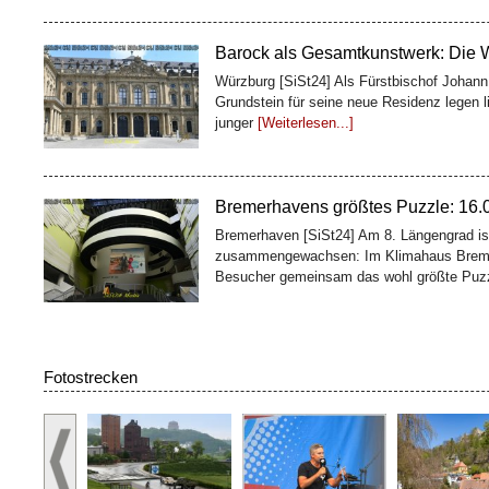
Barock als Gesamtkunstwerk: Die 
Würzburg [SiSt24] Als Fürstbischof Johan
Grundstein für seine neue Residenz legen l
junger
[Weiterlesen...]
Bremerhavens größtes Puzzle: 16.00
Bremerhaven [SiSt24] Am 8. Längengrad ist
zusammengewachsen: Im Klimahaus Breme
Besucher gemeinsam das wohl größte Puz
100 Fässer, ein Weltkulturerbe: De
Fotostrecken
Würzburg [SiSt24] Wer die Würzburger Resi
Geschichte: Oben glänzen Treppenhaus und 
zweites Bauwerk
[Weiterlesen...]