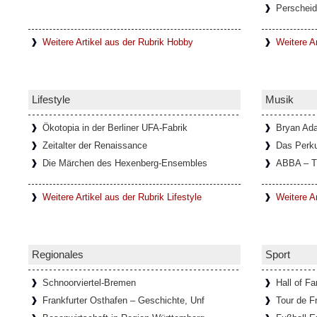
Perscheid
In einem kleinen Ort mit dem Namen Lanzo 
unweit von Turin entfernt, befindet sich di
Diavolo, die
[Weiterlesen...]
Weitere Artikel aus der Rubrik Hobby
Weitere Ar
Schloss Köpenick im Sommerglan
Lifestyle
Musik
Um Schloss Köpenick rankt sich eine lange
ehemalige Burg auf der Schlossinsel, mit i
ausgezeichnete
[Weiterlesen...]
Ökotopia in der Berliner UFA-Fabrik
Bryan Ad
Zeitalter der Renaissance
Das Perk
Die Märchen des Hexenberg-Ensembles
ABBA – T
Ausstellung über die Schriftstelle
Weitere Artikel aus der Rubrik Lifestyle
Weitere A
Im Goethe-Haus in Rom läuft eine Ausstellun
Bachmann. In Zusammenarbeit mit dem Li
Österreichischen
[Weiterlesen...]
Regionales
Sport
Schnoorviertel-Bremen
Hall of F
Frankfurter Osthafen – Geschichte, Unf
Tour de F