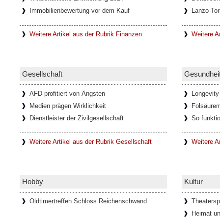
Immobilienbewertung vor dem Kauf
Lanzo Tor
In den letzten Jahrzehnten haben sich durch
Netzwerke immer mehr Onlinespiel-Gemein
entwickelt, die oft auch nach
[Weiterlesen..
Weitere Artikel aus der Rubrik Finanzen
Weitere Ar
Faszination Lanzo Torinese
Gesellschaft
Gesundhei
Die kleine Stadt Lanzo Torinese in der itali
Piemont, bildet das Tor zu den drei Tälern V
AFD profitiert von Ängsten
Longevity
auch als
[Weiterlesen...]
Medien prägen Wirklichkeit
Folsäure
Dienstleister der Zivilgesellschaft
So funkti
Glamouröse Hommage an Thomas M
Weitere Artikel aus der Rubrik Gesellschaft
Weitere A
Der charismatische Felix Krull mit mondänen
und der Verwandlungskunst. In der glam
anlässlich seines 150
[Weiterlesen...]
Hobby
Kultur
Oldtimertreffen Schloss Reichenschwand
Theatersp
Ponte del Diavolo - Teufelsbrücke 
Heimat un
Italien)