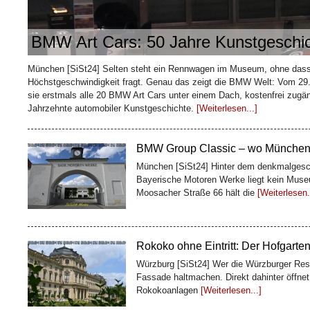
BMW Art Cars: 50 Jahre Kunstgeschic
Wie ein Kaffeehändler Bremen sei
baute
München [SiSt24] Selten steht ein Rennwagen im Museum, ohne dass
Bremen [SiSt24] Mitten in der Bremer Altst
Höchstgeschwindigkeit fragt. Genau das zeigt die BMW Welt: Vom 29.
Meter lang ist und trotzdem eine ganze Ges
sie erstmals alle 20 BMW Art Cars unter einem Dach, kostenfrei zugäng
Kaffeekaufmann
[Weiterlesen...]
Jahrzehnte automobiler Kunstgeschichte.
[Weiterlesen...]
BMW Group Classic – wo Münchens 
München [SiSt24] Hinter dem denkmalgesc
Bayerische Motoren Werke liegt kein Museu
Moosacher Straße 66 hält die
[Weiterlesen.
Rokoko ohne Eintritt: Der Hofgarte
Würzburg [SiSt24] Wer die Würzburger Resi
Fassade haltmachen. Direkt dahinter öffnet
Rokokoanlagen
[Weiterlesen...]