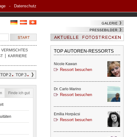
age
-
Datenschutz
VERMISCHTES
TOP AUTOREN-RESSORTS
ST
KARRIERE
Nicole Kawan
Ressort besuchen
Dr. Carlo Marino
en
Finde ich gut
Ressort besuchen
lt
Emília Horpácsi
uitäten
Ressort besuchen