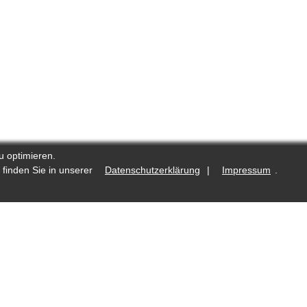
u optimieren.
 finden Sie in unserer
Datenschutzerklärung
|
Impressum
.
.de
Was ist neu?
Fotostrecken auf Reporters.de
lte
Redaktioneller Kodex