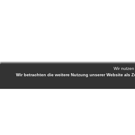
Wir nutzen
Wir betrachten die weitere Nutzung unserer Website als
Reporters.de 
Impressum
-
AGB
-
Status-Abfrage
Projekt-Profil
Bewerb
Reporters.de ist ein Online-Magazin für
Ständige J
Fachartikel und Experten-Tipps. Autorinnen
Autorenra