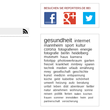
BESUCHEN SIE REPORTERS.DE BEI:
gesundheit
internet
mannheim
sport
kultur
corona
fotografieren
energie
fotografie
berlin
heidelberg
museum
haus
kamera
fototipp
photowerkraum
garten
freizeit
krankheit
mmbrey
sparen
technik
medien
urlaub
ernährung
mrey
gesellschaft
geschichte
kunst
medizin
entspannung
küche
geld
kabelbw
schönheit
umwelt
heizung
auto
beratung
unfall
leben
diät
abenteuer
twitter
natur
abnehmen
wohnung
sonne
reisen
politik
ferien
italien
kochen
frauen
sommer
immobilien
heim
pool
partnerschaft
versicherung