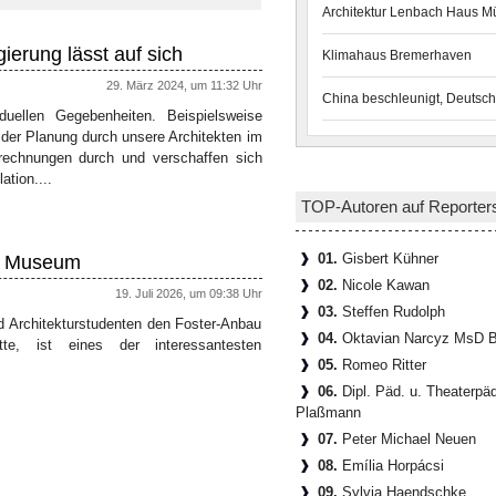
Architektur Lenbach Haus 
ierung lässt auf sich
Klimahaus Bremerhaven
29. März 2024, um 11:32 Uhr
China beschleunigt, Deutsch
duellen Gegebenheiten. Beispielsweise
nd der Planung durch unsere Architekten im
mrechnungen durch und verschaffen sich
tion....
TOP-Autoren auf Reporter
01.
Gisbert Kühner
in Museum
02.
Nicole Kawan
19. Juli 2026, um 09:38 Uhr
03.
Steffen Rudolph
d Architekturstudenten den Foster-Anbau
04.
Oktavian Narcyz MsD B
e, ist eines der interessantesten
05.
Romeo Ritter
06.
Dipl. Päd. u. Theaterpä
Plaßmann
07.
Peter Michael Neuen
08.
Emília Horpácsi
09.
Sylvia Haendschke