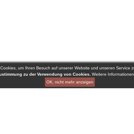
 Cookies, um Ihren Besuch auf unserer Website und unseren Service z
 Zustimmung zu der Verwendung von Cookies.
Weitere Informationen
OK, nicht mehr anzeigen
ist ein Projekt von Deutscher Verband der Pressejournalisten AG
en
Links
Über Reporters
ournalisten
Nutzungsbedingungen
Autorenranking
nking
Datenschutz - DSGVO
Alle redaktionelle Inha