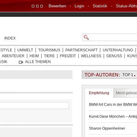
Bewerben
-
Login
-
Statistik
-
Status-Abfr
INDEX
ESTYLE
UMWELT
TOURISMUS
PARTNERSCHAFT
UNTERHALTUNG
ABENTEUER
HEIM
TIERE
FREIZEIT
WELLNESS
GENUSS
KUN
USIK
ALLE THEMEN
Empfehlung
Meist geles
BMW Art Cars in der BMW We
Kunst Oase München – Antiq
Sharon Oppenheimer