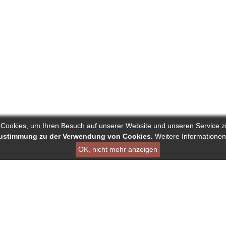
 Cookies, um Ihren Besuch auf unserer Website und unseren Service z
 Zustimmung zu der Verwendung von Cookies.
Weitere Informationen
OK, nicht mehr anzeigen
ist ein Projekt von Deutscher Verband der Pressejournalisten AG
en
Links
Über Reporters
ournalisten
Nutzungsbedingungen
Autorenranking