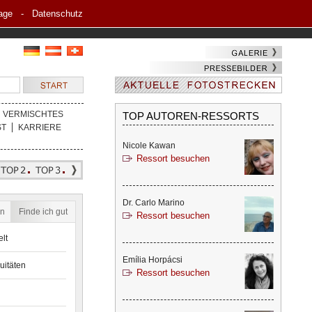
age
-
Datenschutz
VERMISCHTES
TOP AUTOREN-RESSORTS
ST
KARRIERE
Nicole Kawan
Ressort besuchen
Dr. Carlo Marino
en
Finde ich gut
Ressort besuchen
lt
Emília Horpácsi
uitäten
Ressort besuchen