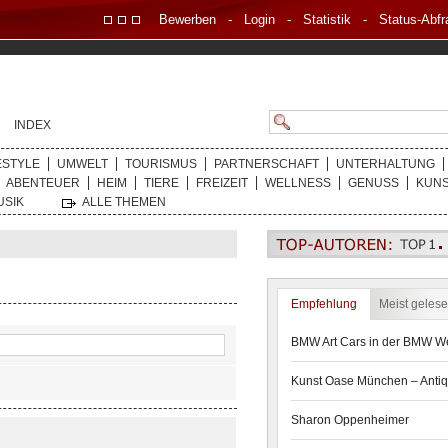
Bewerben
-
Login
-
Statistik
-
Status-Abfr
INDEX
ESTYLE
UMWELT
TOURISMUS
PARTNERSCHAFT
UNTERHALTUNG
ABENTEUER
HEIM
TIERE
FREIZEIT
WELLNESS
GENUSS
KUN
USIK
ALLE THEMEN
Empfehlung
Meist geles
BMW Art Cars in der BMW We
Kunst Oase München – Antiq
Sharon Oppenheimer