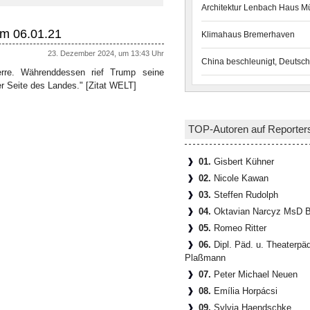
Architektur Lenbach Haus 
am 06.01.21
Klimahaus Bremerhaven
23. Dezember 2024, um 13:43 Uhr
China beschleunigt, Deutsch
erre. Währenddessen rief Trump seine
der Seite des Landes." [Zitat WELT]
TOP-Autoren auf Reporter
01.
Gisbert Kühner
02.
Nicole Kawan
03.
Steffen Rudolph
04.
Oktavian Narcyz MsD B
05.
Romeo Ritter
06.
Dipl. Päd. u. Theaterpä
Plaßmann
07.
Peter Michael Neuen
08.
Emília Horpácsi
09.
Sylvia Haendschke