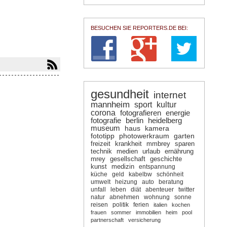
BESUCHEN SIE REPORTERS.DE BEI:
gesundheit
internet
mannheim
sport
kultur
corona
fotografieren
energie
fotografie
berlin
heidelberg
museum
haus
kamera
fototipp
photowerkraum
garten
freizeit
krankheit
mmbrey
sparen
technik
medien
urlaub
ernährung
mrey
gesellschaft
geschichte
kunst
medizin
entspannung
küche
geld
kabelbw
schönheit
umwelt
heizung
auto
beratung
unfall
leben
diät
abenteuer
twitter
natur
abnehmen
wohnung
sonne
reisen
politik
ferien
italien
kochen
frauen
sommer
immobilien
heim
pool
partnerschaft
versicherung