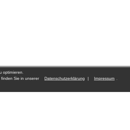
u optimieren.
 finden Sie in unserer
Datenschutzerklärung
|
Impressum
.
.de
Was ist neu?
Fotostrecken auf Reporters.de