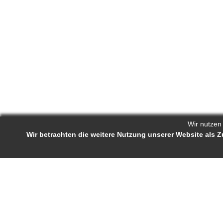
Wir nutzen
Wir betrachten die weitere Nutzung unserer Website als
Reporters.de 
Impressum
-
AGB
-
Status-Abfrage
Projekt-Profil
Bewerb
Reporters.de ist ein Online-Magazin für
Ständige J