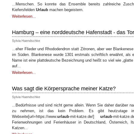
...Menschen. So konnte das Ensemble bereits zahlreiche Zusch
Kiefersfelden
Urlaub
machen begeistern.
Weiterlesen...
Hamburg – eine norddeutsche Hafenstadt - das Tor
Sylvia Haendschke
...eher Flieder und Rhododendron statt Zitronen, aber wer Blankenese
im Süden. Blankenese wurde 1301 erstmals schriftlich erwähnt, als e
Name ist eine plattdeutsche Bezeichnung und heißt so viel wie „glatt
auf...
Weiterlesen...
Was sagt die Körpersprache meiner Katze?
Sylvia Haendschke
...Bedürfnisse und sind nicht gerne allein. Wenn Sie daher darüber n
zu nehmen, ist das kein Problem. Es gibt heutzutage im
Webseite[url=https://www.
urlaub
-mit-katze.de/]
urlaub
-mit-katze
Ferienwohnungen und Ferienhäuser in Deutschland, Österreich, It
Katzen...