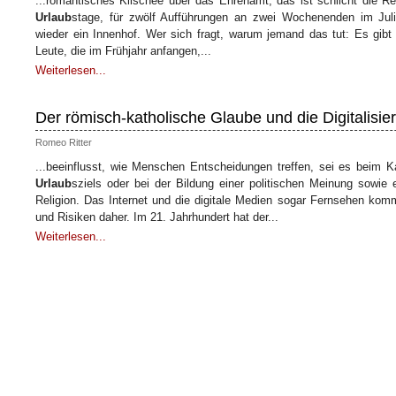
...romantisches Klischee über das Ehrenamt, das ist schlicht die 
Urlaub
stage, für zwölf Aufführungen an zwei Wochenenden im Jul
wieder ein Innenhof. Wer sich fragt, warum jemand das tut: Es gibt
Leute, die im Frühjahr anfangen,...
Weiterlesen...
Der römisch-katholische Glaube und die Digitalisi
Romeo Ritter
...beeinflusst, wie Menschen Entscheidungen treffen, sei es beim K
Urlaub
sziels oder bei der Bildung einer politischen Meinung sowie 
Religion. Das Internet und die digitale Medien sogar Fernsehen kom
und Risiken daher. Im 21. Jahrhundert hat der...
Weiterlesen...