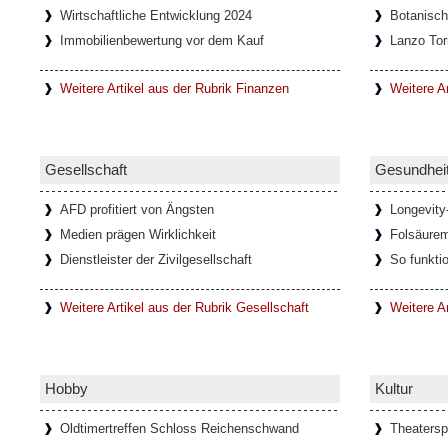
Wirtschaftliche Entwicklung 2024
Botanisc
Onlinespiele können soziale Gemein
Immobilienbewertung vor dem Kauf
Lanzo Tor
In den letzten Jahrzehnten haben sich durch
Netzwerke immer mehr Onlinespiel-Gemein
entwickelt, die oft auch nach
[Weiterlesen..
Weitere Artikel aus der Rubrik Finanzen
Weitere Ar
Faszination Lanzo Torinese
Gesellschaft
Gesundhei
Die kleine Stadt Lanzo Torinese in der itali
Piemont, bildet das Tor zu den drei Tälern V
AFD profitiert von Ängsten
Longevity
auch als
[Weiterlesen...]
Medien prägen Wirklichkeit
Folsäure
Dienstleister der Zivilgesellschaft
So funkti
Glamouröse Hommage an Thomas M
Weitere Artikel aus der Rubrik Gesellschaft
Weitere A
Der charismatische Felix Krull mit mondänen
und der Verwandlungskunst. In der glam
anlässlich seines 150
[Weiterlesen...]
Hobby
Kultur
Oldtimertreffen Schloss Reichenschwand
Theatersp
Ponte del Diavolo - Teufelsbrücke 