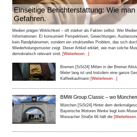
Einseitige Berichterstattung: Wie man 
Gefahren.
Wie ein Kaffeehändler Bremen sei
Medien prägen Wirklichkeit – oft stärker als Fakten selbst. Wer Medie
baute
Informationen. Er konsumiert Perspektiven, Gewichtungen, Auslassunge
Bremen [SiSt24] Mitten in der Bremer Altst
kein Randphänomen, sondern ein strukturelles Problem, das sich du
Meter lang ist und trotzdem eine ganze Ges
Wiederholungsmuster zeigt. Dieser Artikel erklärt, wie man solche Mu
Kaffeekaufmann
[Weiterlesen...]
demokratisch relevant sind.
[Weiterlesen...]
BMW Group Classic – wo Münchens 
München [SiSt24] Hinter dem denkmalgesc
Bayerische Motoren Werke liegt kein Museu
Moosacher Straße 66 hält die
[Weiterlesen.
Rokoko ohne Eintritt: Der Hofgarte
Würzburg [SiSt24] Wer die Würzburger Resi
Fassade haltmachen. Direkt dahinter öffnet
Rokokoanlagen
[Weiterlesen...]