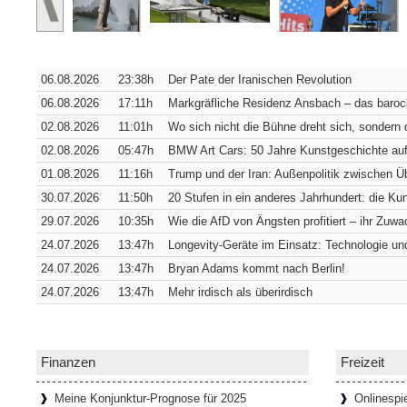
Verborgene Pracht: Die Hofkirche 
Würzburg [SiSt24] Von außen verrät die W
06.08.2026
23:38h
Der Pate der Iranischen Revolution
sich in ihrer südwestlichen Ecke verbirgt. 
Fassade
[Weiterlesen...]
06.08.2026
17:11h
Markgräfliche Residenz Ansbach – das barock
02.08.2026
11:01h
Wo sich nicht die Bühne dreht sich, sondern 
02.08.2026
05:47h
BMW Art Cars: 50 Jahre Kunstgeschichte auf
Wie Bremens ärmstes Viertel zum t
01.08.2026
11:16h
Trump und der Iran: Außenpolitik zwischen 
Bremen [SiSt24] Wer durch den Schnoor lä
30.07.2026
11:50h
20 Stufen in ein anderes Jahrhundert: die K
einziehen: Die Gassen sind so schmal, d
29.07.2026
10:35h
Wie die AfD von Ängsten profitiert – ihr Zuwac
passen. Genau das hat das
[Weiterlesen...
24.07.2026
13:47h
Longevity-Geräte im Einsatz: Technologie und
24.07.2026
13:47h
Bryan Adams kommt nach Berlin!
24.07.2026
13:47h
Mehr irdisch als überirdisch
65 Tafeln, 132 Helden und 358 Stu
Donaustauf [SiSt24] Einen imposanten Ruh
Tage. Aber wenn man dazu die Landesgrenz
Walhalla bei Donaustauf, hoch über
[Weiter
Finanzen
Freizeit
Meine Konjunktur-Prognose für 2025
Onlinespi