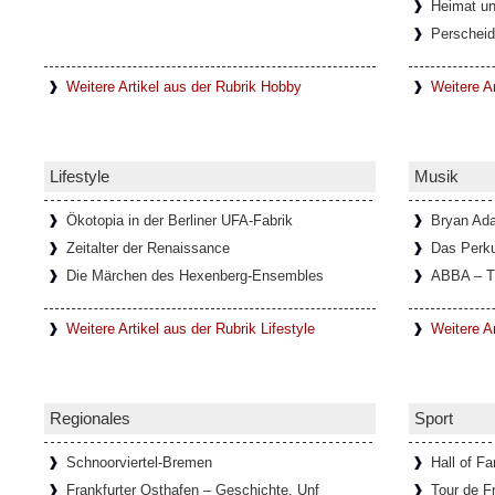
Heimat un
Italien)
Perscheid
In einem kleinen Ort mit dem Namen Lanzo 
unweit von Turin entfernt, befindet sich di
Diavolo, die
[Weiterlesen...]
Weitere Artikel aus der Rubrik Hobby
Weitere Ar
Schloss Köpenick im Sommerglan
Lifestyle
Musik
Um Schloss Köpenick rankt sich eine lange
ehemalige Burg auf der Schlossinsel, mit i
ausgezeichnete
[Weiterlesen...]
Ökotopia in der Berliner UFA-Fabrik
Bryan Ad
Zeitalter der Renaissance
Das Perk
Die Märchen des Hexenberg-Ensembles
ABBA – T
Ausstellung über die Schriftstelle
Weitere Artikel aus der Rubrik Lifestyle
Weitere A
Im Goethe-Haus in Rom läuft eine Ausstellun
Bachmann. In Zusammenarbeit mit dem Li
Österreichischen
[Weiterlesen...]
Regionales
Sport
Schnoorviertel-Bremen
Hall of F
Frankfurter Osthafen – Geschichte, Unf
Tour de F