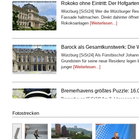
Barock als Gesamtkunstwerk: Die 
Würzburg [SiSt24] Als Fürstbischof Johan
Grundstein für seine neue Residenz legen l
junger
[Weiterlesen...]
Bremerhavens größtes Puzzle: 16.00
Bremerhaven [SiSt24] Am 8. Längengrad ist
zusammengewachsen: Im Klimahaus Breme
Besucher gemeinsam das wohl größte Puz
100 Fässer, ein Weltkulturerbe: De
Fotostrecken
Würzburg [SiSt24] Wer die Würzburger Resi
Geschichte: Oben glänzen Treppenhaus und 
zweites Bauwerk
[Weiterlesen...]