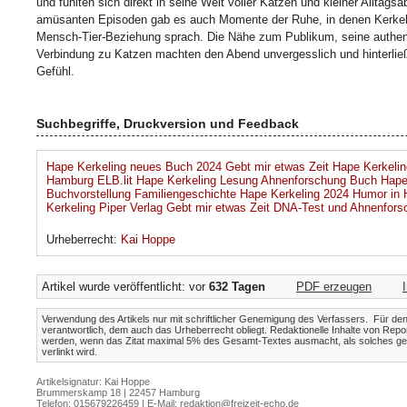
und fühlten sich direkt in seine Welt voller Katzen und kleiner Alltag
amüsanten Episoden gab es auch Momente der Ruhe, in denen Kerkelin
Mensch-Tier-Beziehung sprach. Die Nähe zum Publikum, seine authen
Verbindung zu Katzen machten den Abend unvergesslich und hinterließ
Gefühl.
Suchbegriffe, Druckversion und Feedback
Hape Kerkeling neues Buch 2024 Gebt mir etwas Zeit Hape Kerkelin
Hamburg ELB.lit Hape Kerkeling Lesung Ahnenforschung Buch Hape
Buchvorstellung Familiengeschichte Hape Kerkeling 2024 Humor in
Kerkeling Piper Verlag Gebt mir etwas Zeit DNA-Test und Ahnenfor
Urheberrecht:
Kai Hoppe
Artikel wurde veröffentlicht: vor
632 Tagen
PDF erzeugen
Verwendung des Artikels nur mit schriftlicher Genemigung des Verfassers. Für den I
verantwortlich, dem auch das Urheberrecht obliegt. Redaktionelle Inhalte von Repo
werden, wenn das Zitat maximal 5% des Gesamt-Textes ausmacht, als solches gek
verlinkt wird.
Artikelsignatur: Kai Hoppe
Brummerskamp 18 | 22457 Hamburg
Telefon: 015679226459 | E-Mail:
redaktion@freizeit-echo.de