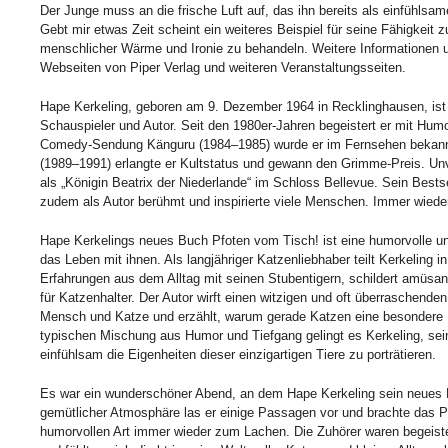
Der Junge muss an die frische Luft auf, das ihn bereits als einfühlsam
Gebt mir etwas Zeit scheint ein weiteres Beispiel für seine Fähigkeit
menschlicher Wärme und Ironie zu behandeln. Weitere Informationen u
Webseiten von Piper Verlag und weiteren Veranstaltungsseiten.
Hape Kerkeling, geboren am 9. Dezember 1964 in Recklinghausen, ist 
Schauspieler und Autor. Seit den 1980er-Jahren begeistert er mit Hu
Comedy-Sendung Känguru (1984–1985) wurde er im Fernsehen bekannt
(1989–1991) erlangte er Kultstatus und gewann den Grimme-Preis. Unve
als „Königin Beatrix der Niederlande“ im Schloss Bellevue. Sein Bests
zudem als Autor berühmt und inspirierte viele Menschen. Immer wiede
Hape Kerkelings neues Buch Pfoten vom Tisch! ist eine humorvolle 
das Leben mit ihnen. Als langjähriger Katzenliebhaber teilt Kerkeling
Erfahrungen aus dem Alltag mit seinen Stubentigern, schildert amüsan
für Katzenhalter. Der Autor wirft einen witzigen und oft überraschende
Mensch und Katze und erzählt, warum gerade Katzen eine besondere F
typischen Mischung aus Humor und Tiefgang gelingt es Kerkeling, sein
einfühlsam die Eigenheiten dieser einzigartigen Tiere zu porträtieren.
Es war ein wunderschöner Abend, an dem Hape Kerkeling sein neues B
gemütlicher Atmosphäre las er einige Passagen vor und brachte das 
humorvollen Art immer wieder zum Lachen. Die Zuhörer waren begeiste