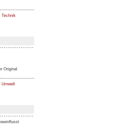
k Technik
r Original
ik Umwelt
eeinflusst