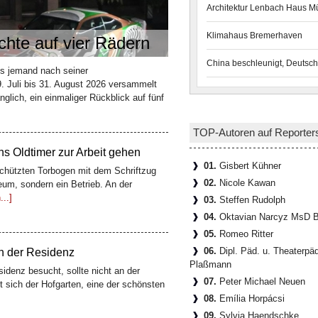
Architektur Lenbach Haus 
Klimahaus Bremerhaven
hte auf vier Rädern
n teuerstes Gesamtkunstwerk
China beschleunigt, Deutsch
s jemand nach seiner
tadt liegt eine Gasse, die kaum 100
. Juli bis 31. August 2026 versammelt
schichte erzählt: die Böttcherstraße. Der
glich, ein einmaliger Rückblick auf fünf
TOP-Autoren auf Reporter
 Oldtimer zur Arbeit gehen
01.
Gisbert Kühner
hützten Torbogen mit dem Schriftzug
02.
Nicole Kawan
um, sondern ein Betrieb. An der
..]
03.
Steffen Rudolph
04.
Oktavian Narcyz MsD B
05.
Romeo Ritter
06.
Dipl. Päd. u. Theaterpä
en der Residenz
Plaßmann
denz besucht, sollte nicht an der
07.
Peter Michael Neuen
t sich der Hofgarten, eine der schönsten
08.
Emília Horpácsi
09.
Sylvia Haendschke