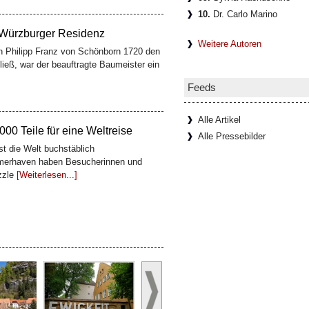
10.
Dr. Carlo Marino
 Würzburger Residenz
Weitere Autoren
n Philipp Franz von Schönborn 1720 den
ließ, war der beauftragte Baumeister ein
Feeds
Alle Artikel
00 Teile für eine Weltreise
Alle Pressebilder
t die Welt buchstäblich
erhaven haben Besucherinnen und
zzle
[Weiterlesen...]
er Residenzweinkeller
idenz besucht, sieht meist nur die halbe
 die Fresken Tiepolos, unten liegt ein