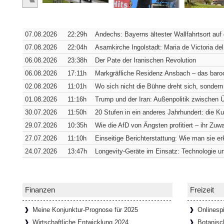
Verborgene Pracht: Die Hofkirche
Würzburg [SiSt24] Von außen verrät die 
07.08.2026
22:29h
Andechs: Bayerns ältester Wallfahrtsort auf
sich in ihrer südwestlichen Ecke verbirgt. 
Fassade
[Weiterlesen...]
07.08.2026
22:04h
Asamkirche Ingolstadt: Maria de Victoria del
06.08.2026
23:38h
Der Pate der Iranischen Revolution
06.08.2026
17:11h
Markgräfliche Residenz Ansbach – das baroc
Wie Bremens ärmstes Viertel zum t
02.08.2026
11:01h
Wo sich nicht die Bühne dreht sich, sondern
Bremen [SiSt24] Wer durch den Schnoor l
01.08.2026
11:16h
Trump und der Iran: Außenpolitik zwischen
einziehen: Die Gassen sind so schmal, 
30.07.2026
11:50h
20 Stufen in ein anderes Jahrhundert: die K
passen. Genau das hat das
[Weiterlesen...
29.07.2026
10:35h
Wie die AfD von Ängsten profitiert – ihr Zuwa
27.07.2026
11:10h
Einseitige Berichterstattung: Wie man sie e
24.07.2026
13:47h
Longevity-Geräte im Einsatz: Technologie un
65 Tafeln, 132 Helden und 358 St
Donaustauf [SiSt24] Einen imposanten Ru
Tage. Aber wenn man dazu die Landesgren
Walhalla bei Donaustauf, hoch über
[Weite
Finanzen
Freizeit
Meine Konjunktur-Prognose für 2025
Onlinespi
Wirtschaftliche Entwicklung 2024
Botanisc
Onlinespiele können soziale Gemein