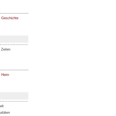
k Geschichte
 Zeiten
k Heim
elt
itäten