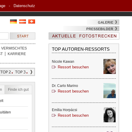
age
-
Datenschutz
VERMISCHTES
TOP AUTOREN-RESSORTS
ST
KARRIERE
Nicole Kawan
Ressort besuchen
Dr. Carlo Marino
en
Finde ich gut
Ressort besuchen
lt
Emília Horpácsi
uitäten
Ressort besuchen