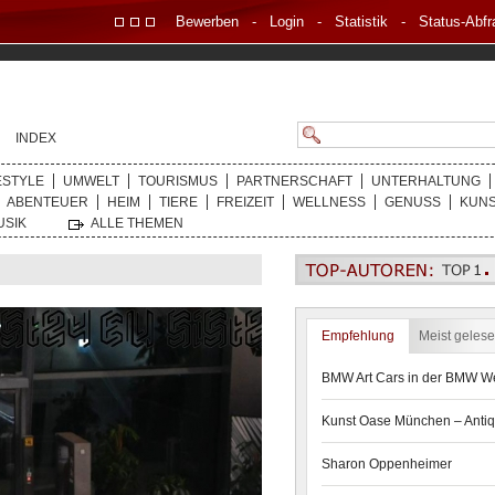
Bewerben
-
Login
-
Statistik
-
Status-Abfr
INDEX
ESTYLE
UMWELT
TOURISMUS
PARTNERSCHAFT
UNTERHALTUNG
ABENTEUER
HEIM
TIERE
FREIZEIT
WELLNESS
GENUSS
KUN
USIK
ALLE THEMEN
Empfehlung
Meist geles
BMW Art Cars in der BMW We
Kunst Oase München – Antiq
Sharon Oppenheimer