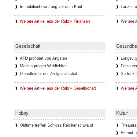
Immobilienbewertung vor dem Kauf
Lanzo To
In den letzten Jahrzehnten haben sich durc
Netzwerke immer mehr Onlinespiel-Gemein
entwickelt, die oft auch nach
[Weiterlesen.
Weitere Artikel aus der Rubrik Finanzen
Weitere A
Faszination Lanzo Torinese
Gesellschaft
Gesundhei
Die kleine Stadt Lanzo Torinese in der ital
Piemont, bildet das Tor zu den drei Tälern 
AFD profitiert von Ängsten
Longevit
auch als
[Weiterlesen...]
Medien prägen Wirklichkeit
Folsäure
Dienstleister der Zivilgesellschaft
So funkt
Glamouröse Hommage an Thomas 
Weitere Artikel aus der Rubrik Gesellschaft
Weitere A
Der charismatische Felix Krull mit mondäne
und der Verwandlungskunst. In der gla
anlässlich seines 150
[Weiterlesen...]
Hobby
Kultur
Oldtimertreffen Schloss Reichenschwand
Theaters
Ponte del Diavolo - Teufelsbrücke 
Heimat u
Italien)