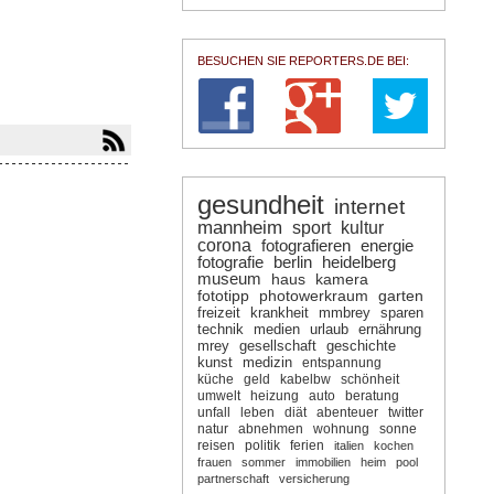
BESUCHEN SIE REPORTERS.DE BEI:
gesundheit
internet
mannheim
sport
kultur
corona
fotografieren
energie
fotografie
berlin
heidelberg
museum
haus
kamera
fototipp
photowerkraum
garten
freizeit
krankheit
mmbrey
sparen
technik
medien
urlaub
ernährung
mrey
gesellschaft
geschichte
kunst
medizin
entspannung
küche
geld
kabelbw
schönheit
umwelt
heizung
auto
beratung
unfall
leben
diät
abenteuer
twitter
natur
abnehmen
wohnung
sonne
reisen
politik
ferien
italien
kochen
frauen
sommer
immobilien
heim
pool
partnerschaft
versicherung