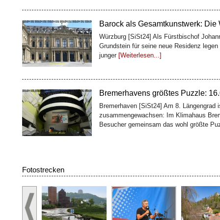
Barock als Gesamtkunstwerk: Die
Würzburg [SiSt24] Als Fürstbischof Johan
Grundstein für seine neue Residenz legen 
junger
[Weiterlesen...]
Bremerhavens größtes Puzzle: 16.0
Bremerhaven [SiSt24] Am 8. Längengrad is
zusammengewachsen: Im Klimahaus Brem
Besucher gemeinsam das wohl größte Pu
100 Fässer, ein Weltkulturerbe: D
Fotostrecken
Würzburg [SiSt24] Wer die Würzburger Res
Geschichte: Oben glänzen Treppenhaus und
zweites Bauwerk
[Weiterlesen...]