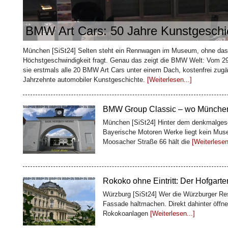
BMW Art Cars: 50 Jahre Kunstgeschic
Wie ein Kaffeehändler Bremen sei
baute
München [SiSt24] Selten steht ein Rennwagen im Museum, ohne das
Bremen [SiSt24] Mitten in der Bremer Alts
Höchstgeschwindigkeit fragt. Genau das zeigt die BMW Welt: Vom 29
Meter lang ist und trotzdem eine ganze Ge
sie erstmals alle 20 BMW Art Cars unter einem Dach, kostenfrei zugän
Kaffeekaufmann
[Weiterlesen...]
Jahrzehnte automobiler Kunstgeschichte.
[Weiterlesen...]
BMW Group Classic – wo Münchens
München [SiSt24] Hinter dem denkmalgesc
Bayerische Motoren Werke liegt kein Muse
Moosacher Straße 66 hält die
[Weiterlesen.
Rokoko ohne Eintritt: Der Hofgart
Würzburg [SiSt24] Wer die Würzburger Resi
Fassade haltmachen. Direkt dahinter öffne
Rokokoanlagen
[Weiterlesen...]