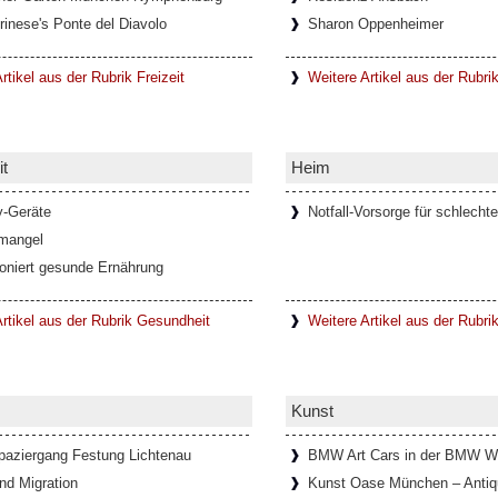
rinese's Ponte del Diavolo
Sharon Oppenheimer
h die steigende Anzahl digitaler
schaften und soziale Bindungen
..]
rtikel aus der Rubrik Freizeit
Weitere Artikel aus der Rubri
t
Heim
ienischen Metropolitanstadt Turin, in
Val di Viù, Val d'Ala und Val Grande, die
y-Geräte
Notfall-Vorsorge für schlechte
mangel
ioniert gesunde Ernährung
Mann im Schlosspark Theater
rtikel aus der Rubrik Gesundheit
Weitere Artikel aus der Rubri
n Allüren ist ein Meister der Verführung
mourösen Hommage an Thomas Mann
Kunst
paziergang Festung Lichtenau
BMW Art Cars in der BMW W
in Lanzo Torinese (Piemont,
nd Migration
Kunst Oase München – Antiqu