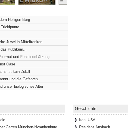
 der Würzburger Residenz
Würzburger Residenz nichts von dem, was
 dem Heiligen Berg
Hinter einer schlichten, viergeschossigen
 Trickipunto
ke Juwel in Mittelfranken
euersten Pflaster wurde
 das Publikum...
äuft, muss die Schultern manchmal
 Übermut und Fehleinschätzung
dass zwei Menschen kaum nebeneinander
unst Oase
]
chs ist kein Zufall
rkennt und die Gefahren.
d unser biologisches Alter
ufen und Marmor
hmestempel besucht man nicht alle
zen nicht verlassen muss?! Die
rlesen...]
Geschichte
ele
Iran, USA
her Garten München-Nymphenburg
Residenz Ansbach
schaft und Kreativität fördern