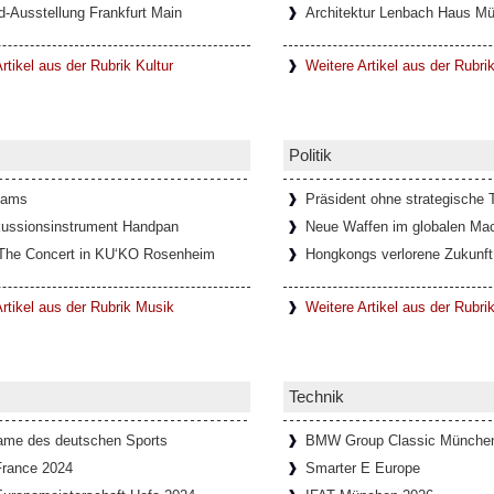
d-Ausstellung Frankfurt Main
Architektur Lenbach Haus M
 Torinese, mit nur 5.000 Einwohnern,
ie berühmte Teufelsbrücke – die Ponte del
rtikel aus der Rubrik Kultur
Weitere Artikel aus der Rubri
z
Politik
e und abenteuerliche Geschichte. Die
ihren markanten Burgwällen hatte eine
dams
Präsident ohne strategische T
ussionsinstrument Handpan
Neue Waffen im globalen Mac
The Concert in KU‘KO Rosenheim
Hongkongs verlorene Zukunft
erin Ingeborg Bachmann in Rom
rtikel aus der Rubrik Musik
Weitere Artikel aus der Rubrik
ng über die Schriftstellerin Ingeborg
teraturhaus München und der
Technik
Fame des deutschen Sports
BMW Group Classic Münche
France 2024
Smarter E Europe