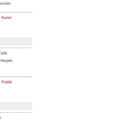
ünchen
k Kunst
iefe
htspiel
 Politik
n