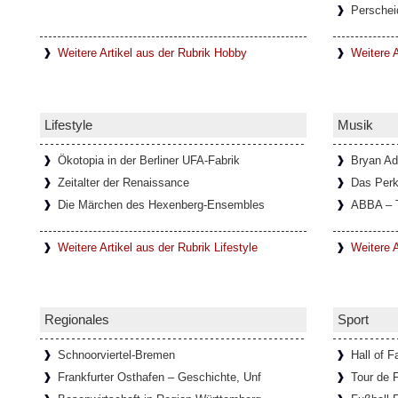
Perschei
In einem kleinen Ort mit dem Namen Lanzo
unweit von Turin entfernt, befindet sich d
Diavolo, die
[Weiterlesen...]
Weitere Artikel aus der Rubrik Hobby
Weitere A
Schloss Köpenick im Sommerglan
Lifestyle
Musik
Um Schloss Köpenick rankt sich eine lang
ehemalige Burg auf der Schlossinsel, mit 
ausgezeichnete
[Weiterlesen...]
Ökotopia in der Berliner UFA-Fabrik
Bryan A
Zeitalter der Renaissance
Das Perk
Die Märchen des Hexenberg-Ensembles
ABBA – 
Ausstellung über die Schriftstell
Weitere Artikel aus der Rubrik Lifestyle
Weitere A
Im Goethe-Haus in Rom läuft eine Ausstellu
Bachmann. In Zusammenarbeit mit dem Li
Österreichischen
[Weiterlesen...]
Regionales
Sport
Schnoorviertel-Bremen
Hall of 
Frankfurter Osthafen – Geschichte, Unf
Tour de 