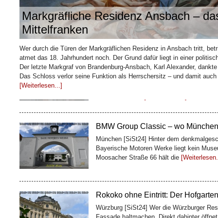
Markgräfliche Residenz Ansbach – das
Mittelfranken
Wie ein Kaffeehändler Bremen sei
Wer durch die Türen der Markgräflichen Residenz in Ansbach tritt, betr
baute
atmet das 18. Jahrhundert noch. Der Grund dafür liegt in einer politi
Bremen [SiSt24] Mitten in der Bremer Altst
Der letzte Markgraf von Brandenburg-Ansbach, Karl Alexander, dankt
Meter lang ist und trotzdem eine ganze Ges
Das Schloss verlor seine Funktion als Herrschersitz – und damit auch
Kaffeekaufmann
[Weiterlesen...]
[Weiterlesen...]
BMW Group Classic – wo Münchens 
München [SiSt24] Hinter dem denkmalgesc
Bayerische Motoren Werke liegt kein Museu
Moosacher Straße 66 hält die
[Weiterlesen.
Rokoko ohne Eintritt: Der Hofgarte
Würzburg [SiSt24] Wer die Würzburger Resi
Fassade haltmachen. Direkt dahinter öffnet
Rokokoanlagen
[Weiterlesen...]