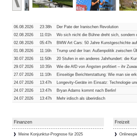
Verborgene Pracht: Die Hofkirche 
Würzburg [SiSt24] Von außen verrät die W
06.08.2026
23:38h
Der Pate der Iranischen Revolution
sich in ihrer südwestlichen Ecke verbirgt. 
Fassade
[Weiterlesen...]
02.08.2026
11:01h
Wo sich nicht die Bühne dreht sich, sondern 
02.08.2026
05:47h
BMW Art Cars: 50 Jahre Kunstgeschichte auf
01.08.2026
11:16h
Trump und der Iran: Außenpolitik zwischen 
Wie Bremens ärmstes Viertel zum t
30.07.2026
11:50h
20 Stufen in ein anderes Jahrhundert: die K
Bremen [SiSt24] Wer durch den Schnoor lä
29.07.2026
10:35h
Wie die AfD von Ängsten profitiert – ihr Zuwac
einziehen: Die Gassen sind so schmal, d
27.07.2026
11:10h
Einseitige Berichterstattung: Wie man sie er
passen. Genau das hat das
[Weiterlesen...
24.07.2026
13:47h
Longevity-Geräte im Einsatz: Technologie und
24.07.2026
13:47h
Bryan Adams kommt nach Berlin!
24.07.2026
13:47h
Mehr irdisch als überirdisch
65 Tafeln, 132 Helden und 358 Stu
Donaustauf [SiSt24] Einen imposanten Ruh
Tage. Aber wenn man dazu die Landesgrenz
Walhalla bei Donaustauf, hoch über
[Weiter
Finanzen
Freizeit
Meine Konjunktur-Prognose für 2025
Onlinespi