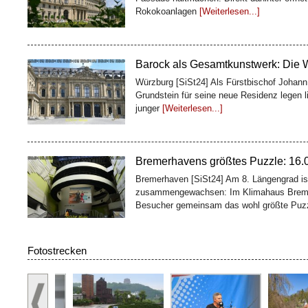
Barock als Gesamtkunstwerk: Die 
Würzburg [SiSt24] Als Fürstbischof Johan
Grundstein für seine neue Residenz legen l
junger
[Weiterlesen...]
Bremerhavens größtes Puzzle: 16.00
Bremerhaven [SiSt24] Am 8. Längengrad ist
zusammengewachsen: Im Klimahaus Breme
Besucher gemeinsam das wohl größte Puz
100 Fässer, ein Weltkulturerbe: De
Fotostrecken
Würzburg [SiSt24] Wer die Würzburger Resi
Geschichte: Oben glänzen Treppenhaus und 
zweites Bauwerk
[Weiterlesen...]