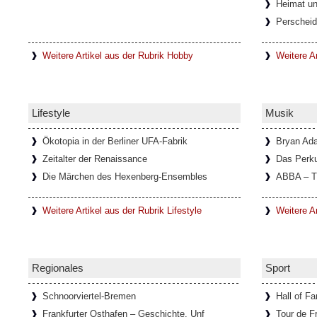
Heimat un
Italien)
Perscheid
In einem kleinen Ort mit dem Namen Lanzo 
unweit von Turin entfernt, befindet sich di
Diavolo, die
[Weiterlesen...]
Weitere Artikel aus der Rubrik Hobby
Weitere Ar
Schloss Köpenick im Sommerglan
Lifestyle
Musik
Um Schloss Köpenick rankt sich eine lange
ehemalige Burg auf der Schlossinsel, mit i
ausgezeichnete
[Weiterlesen...]
Ökotopia in der Berliner UFA-Fabrik
Bryan Ad
Zeitalter der Renaissance
Das Perk
Die Märchen des Hexenberg-Ensembles
ABBA – T
Ausstellung über die Schriftstelle
Weitere Artikel aus der Rubrik Lifestyle
Weitere A
Im Goethe-Haus in Rom läuft eine Ausstellun
Bachmann. In Zusammenarbeit mit dem Li
Österreichischen
[Weiterlesen...]
Regionales
Sport
Schnoorviertel-Bremen
Hall of F
Frankfurter Osthafen – Geschichte, Unf
Tour de F