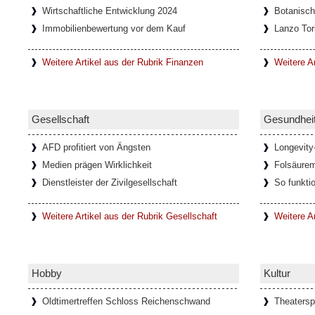
Wirtschaftliche Entwicklung 2024
Botanisc
Onlinespiele können soziale Gemein
Immobilienbewertung vor dem Kauf
Lanzo Tor
In den letzten Jahrzehnten haben sich durch
Netzwerke immer mehr Onlinespiel-Gemein
entwickelt, die oft auch nach
[Weiterlesen..
Weitere Artikel aus der Rubrik Finanzen
Weitere Ar
Faszination Lanzo Torinese
Gesellschaft
Gesundhei
Die kleine Stadt Lanzo Torinese in der itali
Piemont, bildet das Tor zu den drei Tälern V
AFD profitiert von Ängsten
Longevity
auch als
[Weiterlesen...]
Medien prägen Wirklichkeit
Folsäure
Dienstleister der Zivilgesellschaft
So funkti
Glamouröse Hommage an Thomas M
Weitere Artikel aus der Rubrik Gesellschaft
Weitere A
Der charismatische Felix Krull mit mondänen
und der Verwandlungskunst. In der glam
anlässlich seines 150
[Weiterlesen...]
Hobby
Kultur
Oldtimertreffen Schloss Reichenschwand
Theatersp
Ponte del Diavolo - Teufelsbrücke 