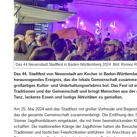
Das 44.Neuenstadt Stadtfest in Baden-Württemberg 2024 Bild: Romeo Ri
Das 44. Stadtfest von Neuenstadt am Kocher in Baden-Württembe
herausragendes Ereignis, das die lokale Gemeinschaft zusamme
großartiges Kultur- und Unterhaltungserlebnis bot. Das Fest ist ei
Traditionen und der Gemeinschaft und bringt Menschen aus de
Tanz, leckeres Essen und lustige Aktivitäten zu genießen.
Am 25. Mai 2024 wird das Stadtfest mit großer Vorfreude und Begeister
das die gesamte Gemeinschaft zusammenbringt. Die Eröffnung des S
Steiner Jagdhornbläsern eingeläutet, die mit ihren beeindruckenden K
schaffen. Die traditionellen Klänge der Jagdhörner hatten die Besuche
Traditionen und festlichen Feierlichkeiten entführen. Im Anschluss an 