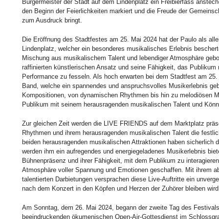
Bürgermeister der Stadt auf dem Lindenplatz ein Freibierfass anstech
den Beginn der Feierlichkeiten markiert und die Freude der Gemeinsc
zum Ausdruck bringt.
Die Eröffnung des Stadtfestes am 25. Mai 2024 hat der Paulo als all
Lindenplatz, welcher ein besonderes musikalisches Erlebnis besche
Mischung aus musikalischem Talent und lebendiger Atmosphäre gebote
raffinierten künstlerischen Ansatz und seine Fähigkeit, das Publikum 
Performance zu fesseln. Als hoch erwarten bei dem Stadtfest am 25. 
Band, welche ein spannendes und anspruchsvolles Musikerlebnis geb
Kompositionen, von dynamischen Rhythmen bis hin zu melodiösen Me
Publikum mit seinem herausragenden musikalischen Talent und Könn
Zur gleichen Zeit werden die LIVE FRIENDS auf dem Marktplatz präse
Rhythmen und ihrem herausragenden musikalischen Talent die festlic
beiden herausragenden musikalischen Attraktionen haben sicherlich d
werden ihm ein aufregendes und energiegeladenes Musikerlebnis biet
Bühnenpräsenz und ihrer Fähigkeit, mit dem Publikum zu interagieren
Atmosphäre voller Spannung und Emotionen geschaffen. Mit ihrem ab
talentierten Darbietungen versprachen diese Live-Auftritte ein unverg
nach dem Konzert in den Köpfen und Herzen der Zuhörer bleiben wird
Am Sonntag, dem 26. Mai 2024, begann der zweite Tag des Festival
beeindruckenden ökumenischen Open-Air-Gottesdienst im Schlossgra