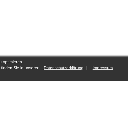
u optimieren.
 finden Sie in unserer
Datenschutzerklärung
|
Impressum
.
.de
Was ist neu?
Fotostrecken auf Reporters.de
lte
Redaktioneller Kodex
Autorenprogramm: VG Wort