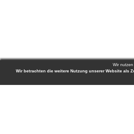
Wir nutzen
Wir betrachten die weitere Nutzung unserer Website als
Reporters.de 
Impressum
-
AGB
-
Status-Abfrage
Projekt-Profil
Bewerb
Reporters.de ist ein Online-Magazin für
Ständige J
Fachartikel und Experten-Tipps. Autorinnen
Autorenra
und Autoren können über die VG-Wort