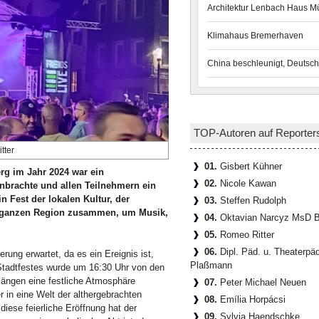
Architektur Lenbach Haus 
Klimahaus Bremerhaven
China beschleunigt, Deutsch
TOP-Autoren auf Reporter
tter
01.
Gisbert Kühner
rg im Jahr 2024 war ein
02.
Nicole Kawan
nbrachte und allen Teilnehmern ein
n Fest der lokalen Kultur, der
03.
Steffen Rudolph
r ganzen Region zusammen, um Musik,
04.
Oktavian Narcyz MsD B
05.
Romeo Ritter
06.
Dipl. Päd. u. Theaterpä
ung erwartet, da es ein Ereignis ist,
Plaßmann
tadtfestes wurde um 16:30 Uhr von den
längen eine festliche Atmosphäre
07.
Peter Michael Neuen
r in eine Welt der althergebrachten
08.
Emília Horpácsi
diese feierliche Eröffnung hat der
09.
Sylvia Haendschke