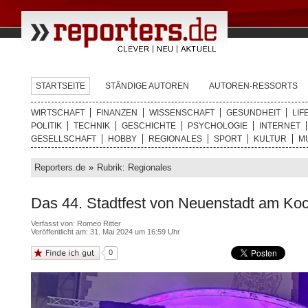
STARTSEITE
STÄNDIGE AUTOREN
AUTOREN-RESSORTS
WIRTSCHAFT
FINANZEN
WISSENSCHAFT
GESUNDHEIT
LIF
POLITIK
TECHNIK
GESCHICHTE
PSYCHOLOGIE
INTERNET
GESELLSCHAFT
HOBBY
REGIONALES
SPORT
KULTUR
M
Reporters.de
»
Rubrik: Regionales
Das 44. Stadtfest von Neuenstadt am Koc
Verfasst von:
Romeo Ritter
Veröffentlicht am: 31. Mai 2024 um 16:59 Uhr
0