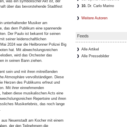
en, was ein symbolischer Akt ist, der
10.
Dr. Carlo Marino
haft über das bevorstehende Stadtfest
Weitere Autoren
ein unterhaltender Musiker am
rte, das dem Publikum eine spannende
n. Der Paulo ist bekannt für seinen
Feeds
mit seiner leidenschaftlichen
Mai 2024 war die Heilbronner Polizei Big
Alle Artikel
oten hat. Mit abwechslungsreichen
lodien, wird das Orchester das
Alle Pressebilder
en in seinen Bann ziehen.
nt sein und mit ihren mitreißenden
he Atmosphäre vervollständigen. Diese
ie Herzen des Publikums erfreut und
en. Mit ihrer einnehmenden
, haben diese musikalischen Acts eine
wechslungsreichen Repertoire und ihren
essliches Musikerlebnis, das noch lange
.
s aus Neuenstadt am Kocher mit einem
ben, der den Teilnehmern die