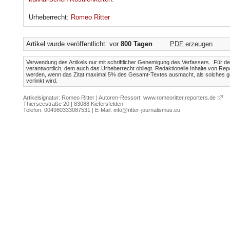
Urheberrecht:
Romeo Ritter
Artikel wurde veröffentlicht: vor
800 Tagen
PDF erzeugen
Verwendung des Artikels nur mit schriftlicher Genemigung des Verfassers. Für den 
verantwortlich, dem auch das Urheberrecht obliegt. Redaktionelle Inhalte von Rep
werden, wenn das Zitat maximal 5% des Gesamt-Textes ausmacht, als solches ge
verlinkt wird.
Artikelsignatur: Romeo Ritter | Autoren-Ressort:
www.romeoritter.reporters.de
Thierseestraße 20 | 83088 Kiefersfelden
Telefon: 004980333087531 | E-Mail:
info@ritter-journalismus.eu