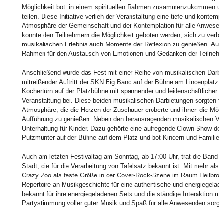
Möglichkeit bot, in einem spirituellen Rahmen zusammenzukommen un
teilen. Diese Initiative verlieh der Veranstaltung eine tiefe und konte
Atmosphäre der Gemeinschaft und der Kontemplation für alle Anwese
konnte den Teilnehmern die Möglichkeit geboten werden, sich zu ver
musikalischen Erlebnis auch Momente der Reflexion zu genießen. Auf 
Rahmen für den Austausch von Emotionen und Gedanken der Teilneh
Anschließend wurde das Fest mit einer Reihe von musikalischen Darbi
mitreißender Auftritt der SKN Big Band auf der Bühne am Lindenplatz.
Kochertürn auf der Platzbühne mit spannender und leidenschaftlich
Veranstaltung bei. Diese beiden musikalischen Darbietungen sorgten 
Atmosphäre, die die Herzen der Zuschauer eroberte und ihnen die Mö
Aufführung zu genießen. Neben den herausragenden musikalischen Ve
Unterhaltung für Kinder. Dazu gehörte eine aufregende Clown-Show d
Putzmunter auf der Bühne auf dem Platz und bot Kindern und Familien
Auch am letzten Festivaltag am Sonntag, ab 17:00 Uhr, trat die Band 
Stadt, die für die Verarbeitung von Tafelsatz bekannt ist. Mit mehr al
Crazy Zoo als feste Größe in der Cover-Rock-Szene im Raum Heilbronn
Repertoire an Musikgeschichte für eine authentische und energiegel
bekannt für ihre energiegeladenen Sets und die ständige Interaktion 
Partystimmung voller guter Musik und Spaß für alle Anwesenden sorg