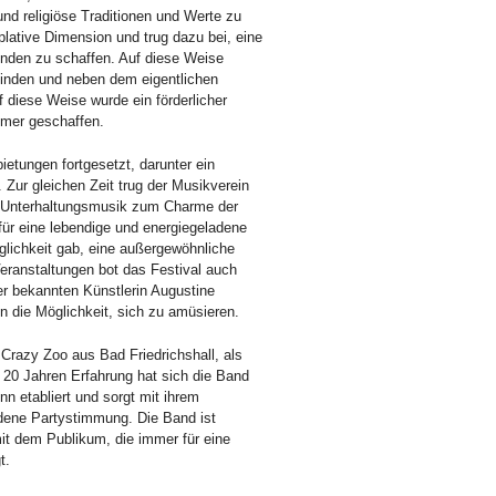
d religiöse Traditionen und Werte zu
mplative Dimension und trug dazu bei, eine
nden zu schaffen. Auf diese Weise
binden und neben dem eigentlichen
diese Weise wurde ein förderlicher
mer geschaffen.
etungen fortgesetzt, darunter ein
 Zur gleichen Zeit trug der Musikverein
er Unterhaltungsmusik zum Charme der
für eine lebendige und energiegeladene
glichkeit gab, eine außergewöhnliche
ranstaltungen bot das Festival auch
er bekannten Künstlerin Augustine
 die Möglichkeit, sich zu amüsieren.
Crazy Zoo aus Bad Friedrichshall, als
s 20 Jahren Erfahrung hat sich die Band
 etabliert und sorgt mit ihrem
adene Partystimmung. Die Band ist
mit dem Publikum, die immer für eine
t.