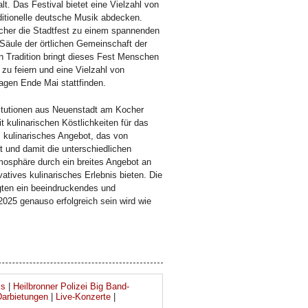
t. Das Festival bietet eine Vielzahl von
ditionelle deutsche Musik abdecken.
lcher die Stadtfest zu einem spannenden
e Säule der örtlichen Gemeinschaft der
n Tradition bringt dieses Fest Menschen
u feiern und eine Vielzahl von
Tagen Ende Mai stattfinden.
itutionen aus Neuenstadt am Kocher
 kulinarischen Köstlichkeiten für das
es kulinarisches Angebot, das von
ht und damit die unterschiedlichen
mosphäre durch ein breites Angebot an
tives kulinarisches Erlebnis bieten. Die
gten ein beeindruckendes und
2025 genauso erfolgreich sein wird wie
is
|
Heilbronner Polizei Big Band-
Darbietungen
|
Live-Konzerte
|