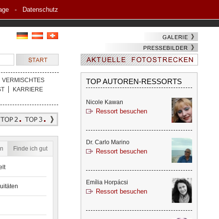
age
-
Datenschutz
VERMISCHTES
TOP AUTOREN-RESSORTS
ST
KARRIERE
Nicole Kawan
Ressort besuchen
Dr. Carlo Marino
en
Finde ich gut
Ressort besuchen
lt
Emília Horpácsi
uitäten
Ressort besuchen