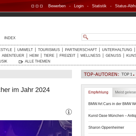
Bewerben
-
Login
-
Statistik
-
Status-Abfr
INDEX
ESTYLE
UMWELT
TOURISMUS
PARTNERSCHAFT
UNTERHALTUNG
ABENTEUER
HEIM
TIERE
FREIZEIT
WELLNESS
GENUSS
KUN
USIK
ALLE THEMEN
her im Jahr 2024
Empfehlung
Meist geles
BMW Art Cars in der BMW We
Kunst Oase München – Antiq
Sharon Oppenheimer