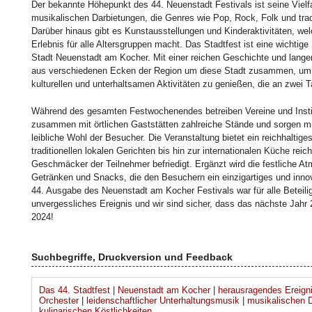
Der bekannte Höhepunkt des 44. Neuenstadt Festivals ist seine Vielfal
musikalischen Darbietungen, die Genres wie Pop, Rock, Folk und tra
Darüber hinaus gibt es Kunstausstellungen und Kinderaktivitäten, we
Erlebnis für alle Altersgruppen macht. Das Stadtfest ist eine wichtig
Stadt Neuenstadt am Kocher. Mit einer reichen Geschichte und lange
aus verschiedenen Ecken der Region um diese Stadt zusammen, um z
kulturellen und unterhaltsamen Aktivitäten zu genießen, die an zwei 
Während des gesamten Festwochenendes betreiben Vereine und Inst
zusammen mit örtlichen Gaststätten zahlreiche Stände und sorgen mit
leibliche Wohl der Besucher. Die Veranstaltung bietet ein reichhaltig
traditionellen lokalen Gerichten bis hin zur internationalen Küche reic
Geschmäcker der Teilnehmer befriedigt. Ergänzt wird die festliche At
Getränken und Snacks, die den Besuchern ein einzigartiges und innova
44. Ausgabe des Neuenstadt am Kocher Festivals war für alle Beteili
unvergessliches Ereignis und wir sind sicher, dass das nächste Jahr 
2024!
Suchbegriffe, Druckversion und Feedback
Das 44. Stadtfest
|
Neuenstadt am Kocher
|
herausragendes Ereign
Orchester
|
leidenschaftlicher Unterhaltungsmusik
|
musikalischen 
kulinarischen Köstlichkeiten.