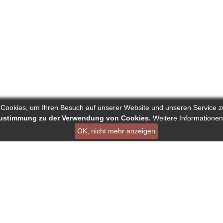
 Cookies, um Ihren Besuch auf unserer Website und unseren Service z
 Zustimmung zu der Verwendung von Cookies.
Weitere Informationen
OK, nicht mehr anzeigen
ist ein Projekt von Deutscher Verband der Pressejournalisten AG
en
Links
Über Reporters
ournalisten
Nutzungsbedingungen
Autorenranking
nking
Datenschutz - DSGVO
Alle redaktionelle Inha
Bildnachweise
Tipp der Redaktion