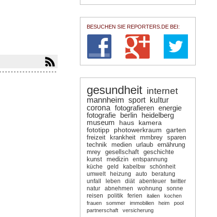
BESUCHEN SIE REPORTERS.DE BEI:
gesundheit
internet
mannheim
sport
kultur
corona
fotografieren
energie
fotografie
berlin
heidelberg
museum
haus
kamera
fototipp
photowerkraum
garten
freizeit
krankheit
mmbrey
sparen
technik
medien
urlaub
ernährung
mrey
gesellschaft
geschichte
kunst
medizin
entspannung
küche
geld
kabelbw
schönheit
umwelt
heizung
auto
beratung
unfall
leben
diät
abenteuer
twitter
natur
abnehmen
wohnung
sonne
reisen
politik
ferien
italien
kochen
frauen
sommer
immobilien
heim
pool
partnerschaft
versicherung