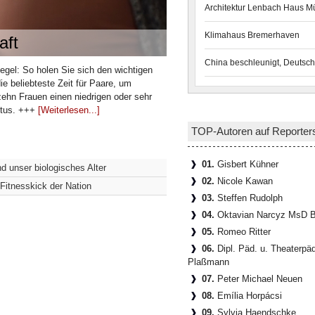
Architektur Lenbach Haus 
Klimahaus Bremerhaven
aft
China beschleunigt, Deutsch
gel: So holen Sie sich den wichtigen
e beliebteste Zeit für Paare, um
ehn Frauen einen niedrigen oder sehr
Fötus. +++
[Weiterlesen...]
TOP-Autoren auf Reporter
01.
Gisbert Kühner
d unser biologisches Alter
02.
Nicole Kawan
Fitnesskick der Nation
03.
Steffen Rudolph
04.
Oktavian Narcyz MsD B
05.
Romeo Ritter
06.
Dipl. Päd. u. Theaterpä
Plaßmann
07.
Peter Michael Neuen
08.
Emília Horpácsi
09.
Sylvia Haendschke