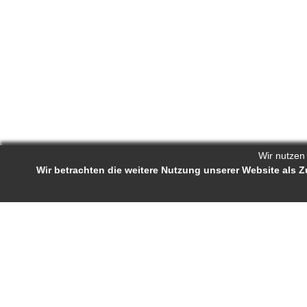
Wir nutzen
Wir betrachten die weitere Nutzung unserer Website als
Reporters.de 
Impressum
-
AGB
-
Status-Abfrage
Projekt-Profil
Bewerb
Reporters.de ist ein Online-Magazin für
Ständige J
Fachartikel und Experten-Tipps. Autorinnen
Autorenra