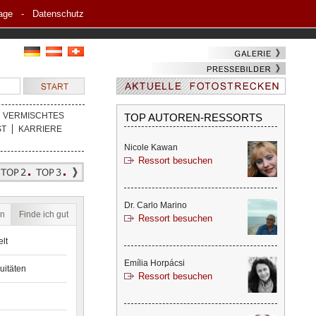
age
-
Datenschutz
VERMISCHTES
TOP AUTOREN-RESSORTS
ST
KARRIERE
Nicole Kawan
Ressort besuchen
Dr. Carlo Marino
en
Finde ich gut
Ressort besuchen
lt
Emília Horpácsi
uitäten
Ressort besuchen