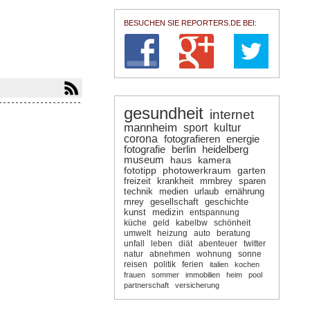
BESUCHEN SIE REPORTERS.DE BEI:
gesundheit
internet
mannheim
sport
kultur
corona
fotografieren
energie
fotografie
berlin
heidelberg
museum
haus
kamera
fototipp
photowerkraum
garten
freizeit
krankheit
mmbrey
sparen
technik
medien
urlaub
ernährung
mrey
gesellschaft
geschichte
kunst
medizin
entspannung
küche
geld
kabelbw
schönheit
umwelt
heizung
auto
beratung
unfall
leben
diät
abenteuer
twitter
natur
abnehmen
wohnung
sonne
reisen
politik
ferien
italien
kochen
frauen
sommer
immobilien
heim
pool
partnerschaft
versicherung