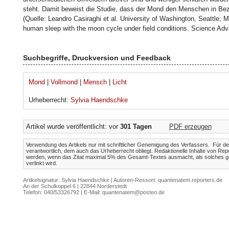
steht. Damit beweist die Studie, dass der Mond den Menschen in Bezu
(Quelle: Leandro Casiraghi et al. University of Washington, Seattle; 
human sleep with the moon cycle under field conditions. Science Adv
Suchbegriffe, Druckversion und Feedback
Mond
|
Vollmond
|
Mensch
|
Licht
Urheberrecht:
Sylvia Haendschke
Artikel wurde veröffentlicht: vor
301 Tagen
PDF erzeugen
Verwendung des Artikels nur mit schriftlicher Genemigung des Verfassers. Für den 
verantwortlich, dem auch das Urheberrecht obliegt. Redaktionelle Inhalte von Rep
werden, wenn das Zitat maximal 5% des Gesamt-Textes ausmacht, als solches ge
verlinkt wird.
Artikelsignatur: Sylvia Haendschke | Autoren-Ressort: quantenatem.reporters.de
An der Schulkoppel 6 | 22844 Norderstedt
Telefon: 040/53326792 | E-Mail:
quantenatem@posteo.de