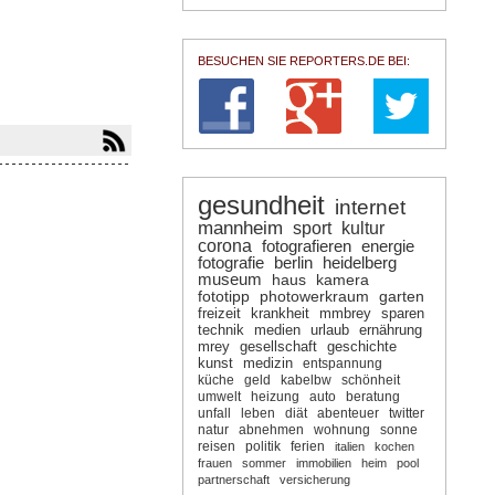
BESUCHEN SIE REPORTERS.DE BEI:
gesundheit
internet
mannheim
sport
kultur
corona
fotografieren
energie
fotografie
berlin
heidelberg
museum
haus
kamera
fototipp
photowerkraum
garten
freizeit
krankheit
mmbrey
sparen
technik
medien
urlaub
ernährung
mrey
gesellschaft
geschichte
kunst
medizin
entspannung
küche
geld
kabelbw
schönheit
umwelt
heizung
auto
beratung
unfall
leben
diät
abenteuer
twitter
natur
abnehmen
wohnung
sonne
reisen
politik
ferien
italien
kochen
frauen
sommer
immobilien
heim
pool
partnerschaft
versicherung