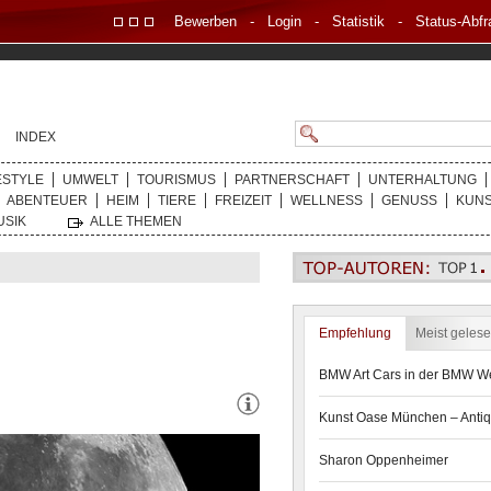
Bewerben
-
Login
-
Statistik
-
Status-Abfr
INDEX
ESTYLE
UMWELT
TOURISMUS
PARTNERSCHAFT
UNTERHALTUNG
ABENTEUER
HEIM
TIERE
FREIZEIT
WELLNESS
GENUSS
KUN
USIK
ALLE THEMEN
Empfehlung
Meist geles
BMW Art Cars in der BMW We
Kunst Oase München – Antiq
Sharon Oppenheimer