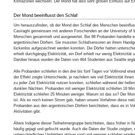
Klimazonen wechseln. Der Mond hat also sehr großen Einfluss auf E
Der Mond beeinflusst den Schlaf
Um herauszufinden, ob der Mond den Schlaf des Menschen beeinfluss
Casiraghi gemeinsam mit anderen Forschenden an der University of W
Menschen gesammelt und ausgewertet. Bei 98 Probanden handelte e
argentinischen Dörfern. Sie mussten Schlafsensoren an ihrem Handge
lückenlos aufgezeichnet werden konnten. Die Dörfer hatten unterschied
erhielt durchgängig Elektrizität, ein Dorf erhielt nur wenig Elektrizität u
Darüber hinaus wurden die Daten von 464 Studenten aus Seattle ergä
Alle Probanden schliefen in den drei bis fünf Tagen vor Vollmond etwa
der Effekt zeigte Unterschiede, je nachdem wie viel Elektrizität ihne
zu jeder Zeit Elektrizität nutzen konnten, schliefen während der hell
dunklen Nächten. Probanden mit weniger Elektrizität schliefen 19 Mi
Elektrizität schliefen 25 Minuten weniger. Warum ist das so? Der Mond 
ist. Als es noch keinen Strom gab, haben unsere Vorfahren diese natür
Probanden aus den argentinischen Dörfern berichteten, dass es in Vo
Aktivitäten gibt.
Ältere Indigene dieser Teilnehmergruppe berichteten, dass früher in
häufig gejagt und gefischt wurde. Auch die Daten der Studie zeigten
unterschiedlichen Umfeldern aktiver sind und weniger schlafen würde