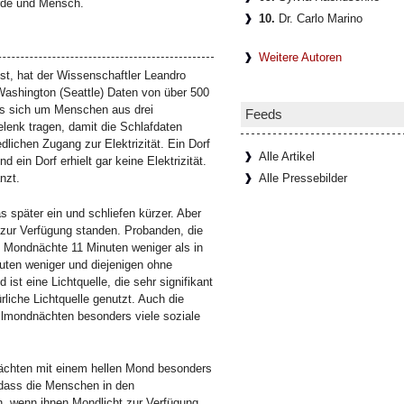
rde und Mensch.
10.
Dr. Carlo Marino
Weitere Autoren
t, hat der Wissenschaftler Leandro
ashington (Seattle) Daten von über 500
s sich um Menschen aus drei
Feeds
lenk tragen, damit die Schlafdaten
lichen Zugang zur Elektrizität. Ein Dorf
Alle Artikel
nd ein Dorf erhielt gar keine Elektrizität.
nzt.
Alle Pressebilder
s später ein und schliefen kürzer. Aber
n zur Verfügung standen. Probanden, die
en Mondnächte 11 Minuten weniger als in
nuten weniger und diejenigen ohne
ist eine Lichtquelle, die sehr signifikant
liche Lichtquelle genutzt. Auch die
llmondnächten besonders viele soziale
 Nächten mit einem hellen Mond besonders
, dass die Menschen in den
n, wenn ihnen Mondlicht zur Verfügung