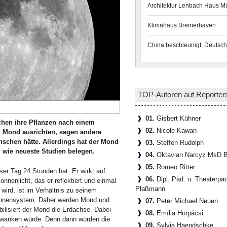
Architektur Lenbach Haus 
Klimahaus Bremerhaven
China beschleunigt, Deutsch
TOP-Autoren auf Reporter
01.
Gisbert Kühner
hen ihre Pflanzen nach einem
02.
Nicole Kawan
 Mond ausrichten, sagen andere
schen hätte. Allerdings hat der Mond
03.
Steffen Rudolph
, wie neueste Studien belegen.
04.
Oktavian Narcyz MsD B
05.
Romeo Ritter
er Tag 24 Stunden hat. Er wirkt auf
06.
Dipl. Päd. u. Theaterpä
nenlicht, das er reflektiert und einmal
Plaßmann
 wird, ist im Verhältnis zu seinem
Sonnensystem. Daher werden Mond und
07.
Peter Michael Neuen
ilisiert der Mond die Erdachse. Dabei
08.
Emília Horpácsi
chwanken würde. Denn dann würden die
09.
Sylvia Haendschke