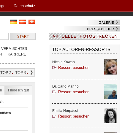
age
-
Datenschutz
VERMISCHTES
TOP AUTOREN-RESSORTS
ST
KARRIERE
Nicole Kawan
Ressort besuchen
Dr. Carlo Marino
en
Finde ich gut
Ressort besuchen
lt
Emília Horpácsi
uitäten
Ressort besuchen