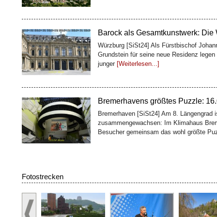
Barock als Gesamtkunstwerk: Die
Würzburg [SiSt24] Als Fürstbischof Johan
Grundstein für seine neue Residenz legen 
junger
[Weiterlesen...]
Bremerhavens größtes Puzzle: 16.0
Bremerhaven [SiSt24] Am 8. Längengrad is
zusammengewachsen: Im Klimahaus Brem
Besucher gemeinsam das wohl größte Pu
100 Fässer, ein Weltkulturerbe: D
Fotostrecken
Würzburg [SiSt24] Wer die Würzburger Res
Geschichte: Oben glänzen Treppenhaus und
zweites Bauwerk
[Weiterlesen...]