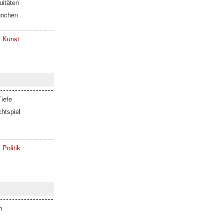
itäten
ünchen
k Kunst
iefe
htspiel
 Politik
n