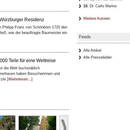
10.
Dr. Carlo Marino
Weitere Autoren
 Würzburger Residenz
n Philipp Franz von Schönborn 1720 den
ließ, war der beauftragte Baumeister ein
Feeds
Alle Artikel
Alle Pressebilder
00 Teile für eine Weltreise
t die Welt buchstäblich
erhaven haben Besucherinnen und
zzle
[Weiterlesen...]
er Residenzweinkeller
idenz besucht, sieht meist nur die halbe
 die Fresken Tiepolos, unten liegt ein