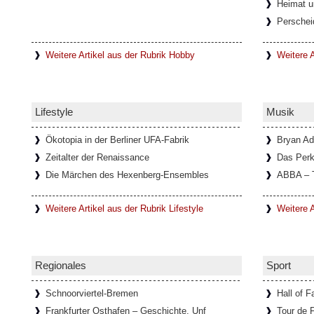
Heimat u
Italien)
Perschei
In einem kleinen Ort mit dem Namen Lanzo
unweit von Turin entfernt, befindet sich d
Diavolo, die
[Weiterlesen...]
Weitere Artikel aus der Rubrik Hobby
Weitere A
Schloss Köpenick im Sommerglan
Lifestyle
Musik
Um Schloss Köpenick rankt sich eine lang
ehemalige Burg auf der Schlossinsel, mit 
ausgezeichnete
[Weiterlesen...]
Ökotopia in der Berliner UFA-Fabrik
Bryan A
Zeitalter der Renaissance
Das Perk
Die Märchen des Hexenberg-Ensembles
ABBA – 
Ausstellung über die Schriftstell
Weitere Artikel aus der Rubrik Lifestyle
Weitere A
Im Goethe-Haus in Rom läuft eine Ausstellu
Bachmann. In Zusammenarbeit mit dem Li
Österreichischen
[Weiterlesen...]
Regionales
Sport
Schnoorviertel-Bremen
Hall of 
Frankfurter Osthafen – Geschichte, Unf
Tour de 