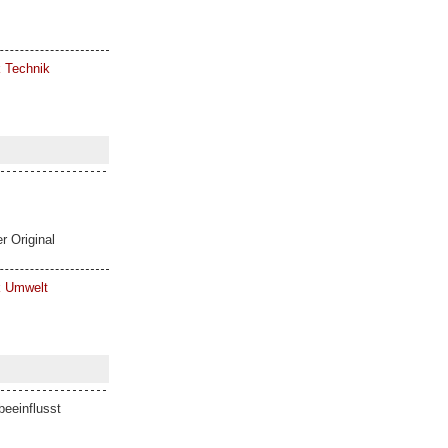
k Technik
r Original
ik Umwelt
eeinflusst