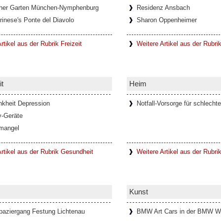
her Garten München-Nymphenburg
Residenz Ansbach
schaft und Kreativität fördern
rinese's Ponte del Diavolo
Sharon Oppenheimer
h die steigende Anzahl digitaler
schaften und soziale Bindungen
..]
rtikel aus der Rubrik Freizeit
Weitere Artikel aus der Rubri
t
Heim
ienischen Metropolitanstadt Turin, in
Val di Viù, Val d'Ala und Val Grande, die
nkheit Depression
Notfall-Vorsorge für schlechte
y-Geräte
mangel
Mann im Schlosspark Theater
rtikel aus der Rubrik Gesundheit
Weitere Artikel aus der Rubri
n Allüren ist ein Meister der Verführung
mourösen Hommage an Thomas Mann
Kunst
paziergang Festung Lichtenau
BMW Art Cars in der BMW W
in Lanzo Torinese (Piemont,