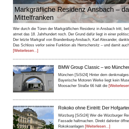
Markgräfliche Residenz Ansbach – da
Mittelfranken
Wie ein Kaffeehändler Bremen sei
Wer durch die Türen der Markgräflichen Residenz in Ansbach tritt, bet
baute
atmet das 18. Jahrhundert noch. Der Grund dafür liegt in einer polit
Bremen [SiSt24] Mitten in der Bremer Alts
Der letzte Markgraf von Brandenburg-Ansbach, Karl Alexander, dankt
Meter lang ist und trotzdem eine ganze Ge
Das Schloss verlor seine Funktion als Herrschersitz – und damit auc
Kaffeekaufmann
[Weiterlesen...]
[Weiterlesen...]
BMW Group Classic – wo Münchens
München [SiSt24] Hinter dem denkmalgesc
Bayerische Motoren Werke liegt kein Muse
Moosacher Straße 66 hält die
[Weiterlesen.
Rokoko ohne Eintritt: Der Hofgart
Würzburg [SiSt24] Wer die Würzburger Resi
Fassade haltmachen. Direkt dahinter öffne
Rokokoanlagen
[Weiterlesen...]