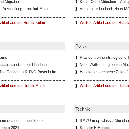
nd Migration
Kunst Oase München – Antiqu
d-Ausstellung Frankfurt Main
Architektur Lenbach Haus M
 Torinese, mit nur 5.000 Einwohnern,
ie berühmte Teufelsbrücke – die Ponte del
rtikel aus der Rubrik Kultur
Weitere Artikel aus der Rubri
z
Politik
e und abenteuerliche Geschichte. Die
ihren markanten Burgwällen hatte eine
dams
Präsident ohne strategische T
ussionsinstrument Handpan
Neue Waffen im globalen Mac
The Concert in KU‘KO Rosenheim
Hongkongs verlorene Zukunft
erin Ingeborg Bachmann in Rom
rtikel aus der Rubrik Musik
Weitere Artikel aus der Rubrik
ng über die Schriftstellerin Ingeborg
teraturhaus München und der
Technik
Fame des deutschen Sports
BMW Group Classic Münche
France 2024
Smarter E Europe