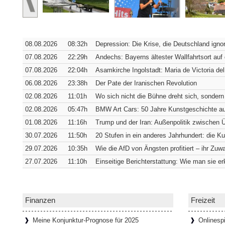
Verborgene Pracht: Die Hofkirche
Würzburg [SiSt24] Von außen verrät die 
08.08.2026
08:32h
Depression: Die Krise, die Deutschland ignori
sich in ihrer südwestlichen Ecke verbirgt. 
Fassade
[Weiterlesen...]
07.08.2026
22:29h
Andechs: Bayerns ältester Wallfahrtsort auf
07.08.2026
22:04h
Asamkirche Ingolstadt: Maria de Victoria del
06.08.2026
23:38h
Der Pate der Iranischen Revolution
Wie Bremens ärmstes Viertel zum t
02.08.2026
11:01h
Wo sich nicht die Bühne dreht sich, sondern
Bremen [SiSt24] Wer durch den Schnoor l
02.08.2026
05:47h
BMW Art Cars: 50 Jahre Kunstgeschichte au
einziehen: Die Gassen sind so schmal, 
01.08.2026
11:16h
Trump und der Iran: Außenpolitik zwischen
passen. Genau das hat das
[Weiterlesen...
30.07.2026
11:50h
20 Stufen in ein anderes Jahrhundert: die K
29.07.2026
10:35h
Wie die AfD von Ängsten profitiert – ihr Zuwa
27.07.2026
11:10h
Einseitige Berichterstattung: Wie man sie e
65 Tafeln, 132 Helden und 358 St
Donaustauf [SiSt24] Einen imposanten Ru
Tage. Aber wenn man dazu die Landesgren
Walhalla bei Donaustauf, hoch über
[Weite
Finanzen
Freizeit
Meine Konjunktur-Prognose für 2025
Onlinespi