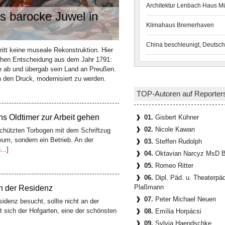
Architektur Lenbach Haus 
s barocke Juwel in
Klimahaus Bremerhaven
China beschleunigt, Deutsch
n teuerstes Gesamtkunstwerk
ritt keine museale Rekonstruktion. Hier
ischen Entscheidung aus dem Jahr 1791:
tadt liegt eine Gasse, die kaum 100
e ab und übergab sein Land an Preußen.
schichte erzählt: die Böttcherstraße. Der
h den Druck, modernisiert zu werden.
TOP-Autoren auf Reporter
 Oldtimer zur Arbeit gehen
01.
Gisbert Kühner
02.
Nicole Kawan
hützten Torbogen mit dem Schriftzug
um, sondern ein Betrieb. An der
03.
Steffen Rudolph
..]
04.
Oktavian Narcyz MsD B
05.
Romeo Ritter
06.
Dipl. Päd. u. Theaterpä
Plaßmann
en der Residenz
07.
Peter Michael Neuen
denz besucht, sollte nicht an der
t sich der Hofgarten, eine der schönsten
08.
Emília Horpácsi
09.
Sylvia Haendschke