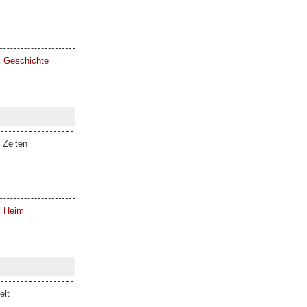
k Geschichte
 Zeiten
k Heim
elt