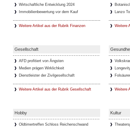
Wirtschaftliche Entwicklung 2024
Botanisc
Onlinespiele können soziale Gemein
Immobilienbewertung vor dem Kauf
Lanzo To
In den letzten Jahrzehnten haben sich durc
Netzwerke immer mehr Onlinespiel-Gemein
entwickelt, die oft auch nach
[Weiterlesen.
Weitere Artikel aus der Rubrik Finanzen
Weitere A
Faszination Lanzo Torinese
Gesellschaft
Gesundhei
Die kleine Stadt Lanzo Torinese in der ital
Piemont, bildet das Tor zu den drei Tälern 
AFD profitiert von Ängsten
Volkskra
auch als
[Weiterlesen...]
Medien prägen Wirklichkeit
Longevit
Dienstleister der Zivilgesellschaft
Folsäure
Glamouröse Hommage an Thomas 
Weitere Artikel aus der Rubrik Gesellschaft
Weitere A
Der charismatische Felix Krull mit mondäne
und der Verwandlungskunst. In der gla
anlässlich seines 150
[Weiterlesen...]
Hobby
Kultur
Oldtimertreffen Schloss Reichenschwand
Theaters
Ponte del Diavolo - Teufelsbrücke 