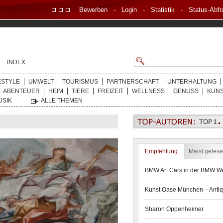
Bewerben
-
Login
-
Statistik
-
Status-Abfr
INDEX
ESTYLE
UMWELT
TOURISMUS
PARTNERSCHAFT
UNTERHALTUNG
ABENTEUER
HEIM
TIERE
FREIZEIT
WELLNESS
GENUSS
KUN
USIK
ALLE THEMEN
Empfehlung
Meist geles
BMW Art Cars in der BMW We
Kunst Oase München – Antiq
Sharon Oppenheimer