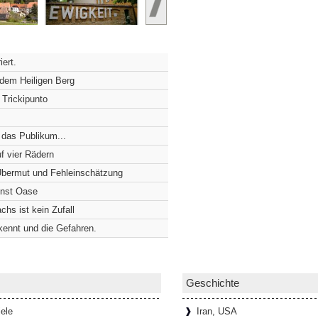
 der Würzburger Residenz
Würzburger Residenz nichts von dem, was
ert.
Hinter einer schlichten, viergeschossigen
 dem Heiligen Berg
 Trickipunto
euersten Pflaster wurde
 das Publikum...
äuft, muss die Schultern manchmal
f vier Rädern
dass zwei Menschen kaum nebeneinander
 Übermut und Fehleinschätzung
]
unst Oase
chs ist kein Zufall
rkennt und die Gefahren.
ufen und Marmor
hmestempel besucht man nicht alle
zen nicht verlassen muss?! Die
rlesen...]
Geschichte
ele
Iran, USA