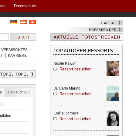
age
-
Datenschutz
VERMISCHTES
TOP AUTOREN-RESSORTS
ST
KARRIERE
Nicole Kawan
Ressort besuchen
Dr. Carlo Marino
en
Finde ich gut
Ressort besuchen
lt
Emília Horpácsi
uitäten
Ressort besuchen