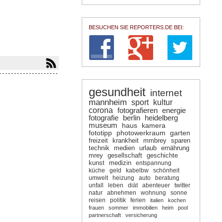
BESUCHEN SIE REPORTERS.DE BEI:
gesundheit
internet
mannheim
sport
kultur
corona
fotografieren
energie
fotografie
berlin
heidelberg
museum
haus
kamera
fototipp
photowerkraum
garten
freizeit
krankheit
mmbrey
sparen
technik
medien
urlaub
ernährung
mrey
gesellschaft
geschichte
kunst
medizin
entspannung
küche
geld
kabelbw
schönheit
umwelt
heizung
auto
beratung
unfall
leben
diät
abenteuer
twitter
natur
abnehmen
wohnung
sonne
reisen
politik
ferien
italien
kochen
frauen
sommer
immobilien
heim
pool
partnerschaft
versicherung