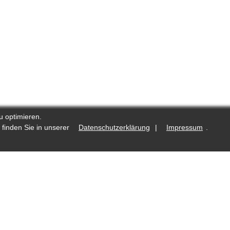
u optimieren.
 finden Sie in unserer
Datenschutzerklärung
|
Impressum
.
.de
Was ist neu?
Fotostrecken auf Reporters.de
lte
Redaktioneller Kodex