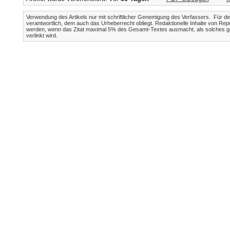
Verwendung des Artikels nur mit schriftlicher Genemigung des Verfassers. Für den 
verantwortlich, dem auch das Urheberrecht obliegt. Redaktionelle Inhalte von Rep
werden, wenn das Zitat maximal 5% des Gesamt-Textes ausmacht, als solches ge
verlinkt wird.