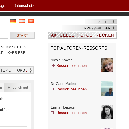
age
-
Datenschutz
VERMISCHTES
TOP AUTOREN-RESSORTS
ST
KARRIERE
Nicole Kawan
Ressort besuchen
Dr. Carlo Marino
en
Finde ich gut
Ressort besuchen
lt
Emília Horpácsi
uitäten
Ressort besuchen