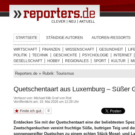
STARTSEITE
STÄNDIGE AUTOREN
AUTOREN-RESSORTS
WIRTSCHAFT
FINANZEN
WISSENSCHAFT
GESUNDHEIT
LIF
POLITIK
TECHNIK
GESCHICHTE
PSYCHOLOGIE
INTERNET
GESELLSCHAFT
HOBBY
REGIONALES
SPORT
KULTUR
M
Reporters.de
»
Rubrik: Tourismus
Quetschentaart aus Luxemburg – Süßer G
Verfasst von: Michael Kilb Graf von Roit
Veröffentlicht am: 19. Mai 2026 um 12:28 Uhr
0
Entdecken Sie mit der Quetschentaart eine der beliebtesten Spezi
Zwetschgenkuchen vereint fruchtige Süße, buttrigen Teig und 
sonnengereifter Quetschen zu einem echten Stück Mosel- und L