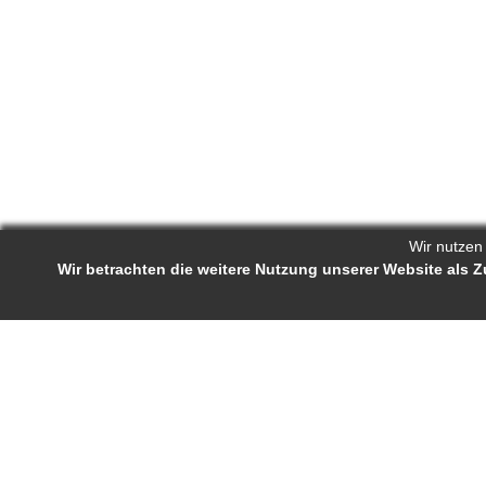
Wir nutzen
Wir betrachten die weitere Nutzung unserer Website als
Reporters.de 
Impressum
-
AGB
-
Status-Abfrage
Projekt-Profil
Bewerb
Reporters.de ist ein Online-Magazin für
Ständige J
Fachartikel und Experten-Tipps. Autorinnen
Autorenra