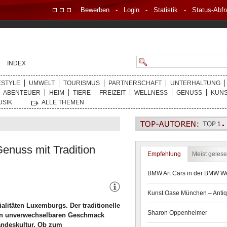
Bewerben
-
Login
-
Statistik
-
Status-Abfr
INDEX
ESTYLE
UMWELT
TOURISMUS
PARTNERSCHAFT
UNTERHALTUNG
ABENTEUER
HEIM
TIERE
FREIZEIT
WELLNESS
GENUSS
KUN
USIK
ALLE THEMEN
enuss mit Tradition
Empfehlung
Meist geles
BMW Art Cars in der BMW We
Kunst Oase München – Antiq
alitäten Luxemburgs. Der traditionelle
Sharon Oppenheimer
den unverwechselbaren Geschmack
andeskultur. Ob zum