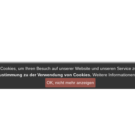
 Cookies, um Ihren Besuch auf unserer Website und unseren Service z
 Zustimmung zu der Verwendung von Cookies.
Weitere Informationen
OK, nicht mehr anzeigen
ist ein Projekt von Deutscher Verband der Pressejournalisten AG
en
Links
Über Reporters
ournalisten
Nutzungsbedingungen
Autorenranking
nking
Datenschutz - DSGVO
Alle redaktionelle Inha