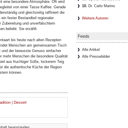
ht eine besondere Atmosphäre. Oft wird
10.
Dr. Carlo Marino
egleitet von einer Tasse Kaffee. Gerade
nständig und gleichzeitig raffiniert die
ein fester Bestandteil regionaler
Weitere Autoren
er Zubereitung und unverfälschtem
 beliebt. Sie erzählt.
Feeds
taart bis heute nach alten Rezepten
rbindet Menschen am gemeinsamen Tisch
Alle Artikel
eit und der bewusste Genuss einfacher
r mehr Menschen die besondere Qualität
Alle Pressebilder
iel aus fruchtiger Süße, lockerem Teig
für die authentische Küche der Region
istern können.
dition | Dessert
nhalt beanstanden