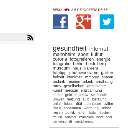
BESUCHEN SIE REPORTERS.DE BEI:
gesundheit
internet
mannheim
sport
kultur
corona
fotografieren
energie
fotografie
berlin
heidelberg
museum
haus
kamera
fototipp
photowerkraum
garten
freizeit
krankheit
mmbrey
sparen
technik
medien
urlaub
ernährung
mrey
gesellschaft
geschichte
kunst
medizin
entspannung
küche
geld
kabelbw
schönheit
umwelt
heizung
auto
beratung
unfall
leben
diät
abenteuer
twitter
natur
abnehmen
wohnung
sonne
reisen
politik
ferien
italien
kochen
frauen
sommer
immobilien
heim
pool
partnerschaft
versicherung