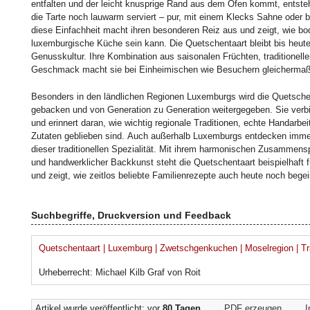
entfalten und der leicht knusprige Rand aus dem Ofen kommt, entste
die Tarte noch lauwarm serviert – pur, mit einem Klecks Sahne oder b
diese Einfachheit macht ihren besonderen Reiz aus und zeigt, wie bode
luxemburgische Küche sein kann. Die Quetschentaart bleibt bis heute 
Genusskultur. Ihre Kombination aus saisonalen Früchten, traditionell
Geschmack macht sie bei Einheimischen wie Besuchern gleichermaßen
Besonders in den ländlichen Regionen Luxemburgs wird die Quetschen
gebacken und von Generation zu Generation weitergegeben. Sie ve
und erinnert daran, wie wichtig regionale Traditionen, echte Handarb
Zutaten geblieben sind. Auch außerhalb Luxemburgs entdecken imme
dieser traditionellen Spezialität. Mit ihrem harmonischen Zusammensp
und handwerklicher Backkunst steht die Quetschentaart beispielhaft 
und zeigt, wie zeitlos beliebte Familienrezepte auch heute noch bege
Suchbegriffe, Druckversion und Feedback
Quetschentaart | Luxemburg | Zwetschgenkuchen | Moselregion | Tra
Urheberrecht: Michael Kilb Graf von Roit
Artikel wurde veröffentlicht: vor
80 Tagen
PDF erzeugen
I