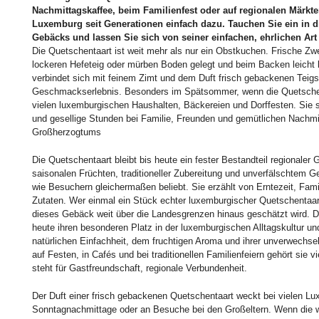
Nachmittagskaffee, beim Familienfest oder auf regionalen Märkte
Luxemburg seit Generationen einfach dazu. Tauchen Sie ein in di
Gebäcks und lassen Sie sich von seiner einfachen, ehrlichen Art
Die Quetschentaart ist weit mehr als nur ein Obstkuchen. Frische Zw
lockeren Hefeteig oder mürben Boden gelegt und beim Backen leicht k
verbindet sich mit feinem Zimt und dem Duft frisch gebackenen Tei
Geschmackserlebnis. Besonders im Spätsommer, wenn die Quetschen 
vielen luxemburgischen Haushalten, Bäckereien und Dorffesten. Sie ste
und gesellige Stunden bei Familie, Freunden und gemütlichen Nachm
Großherzogtums
Die Quetschentaart bleibt bis heute ein fester Bestandteil regionaler
saisonalen Früchten, traditioneller Zubereitung und unverfälschtem
wie Besuchern gleichermaßen beliebt. Sie erzählt von Erntezeit, Fami
Zutaten. Wer einmal ein Stück echter luxemburgischer Quetschentaart 
dieses Gebäck weit über die Landesgrenzen hinaus geschätzt wird. D
heute ihren besonderen Platz in der luxemburgischen Alltagskultur und
natürlichen Einfachheit, dem fruchtigen Aroma und ihrer unverwechse
auf Festen, in Cafés und bei traditionellen Familienfeiern gehört sie v
steht für Gastfreundschaft, regionale Verbundenheit.
Der Duft einer frisch gebackenen Quetschentaart weckt bei vielen L
Sonntagnachmittage oder an Besuche bei den Großeltern. Wenn die w