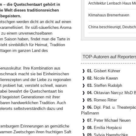
Architektur Lenbach Haus 
n – die Quetschentaart gehört in
e Welt dieses traditionsreichen
Klimahaus Bremerhaven
 begeistern.
etschgen werden dicht an dicht auf einen
China beschleunigt, Deutsch
aramellisiert. Ihr süß-säuerliches Aroma
gs zu einem unverwechselbaren
Saison haben, findet man die Tarte in
ht sinnbildlich für Heimat, Tradition
ittagen im ganzen Land des
TOP-Autoren auf Reporter
 Genusskultur. Ihre Kombination aus
01.
Gisbert Kühner
 Geschmack macht sie bei Einheimischen
02.
Nicole Kawan
lienrezepten und der Liebe zu regionalen
probiert hat, versteht schnell, warum
03.
Steffen Rudolph
abei bewahrt die Quetschentaart bis
04.
Oktavian Narcyz MsD B
 begeistert Generationen mit ihrer
05.
Romeo Ritter
lbaren handwerklichen Tradition. Auch
06.
Dipl. Päd. u. Theaterpä
ielerorts selbstverständlich dazu und
Plaßmann
07.
Peter Michael Neuen
uxemburgern Erinnerungen an gemütliche
08.
Emília Horpácsi
armen Zwetschgen ihren fruchtigen Saft
09.
Sylvia Haendschke