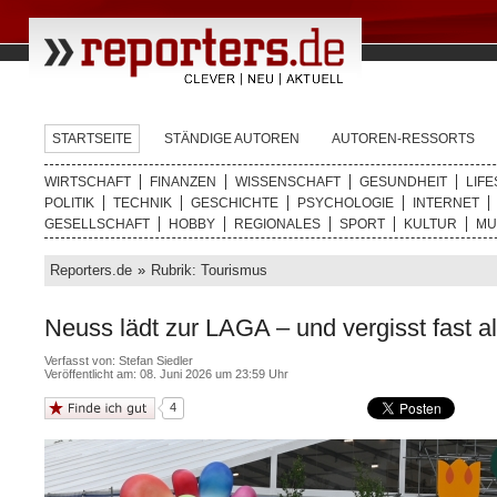
STARTSEITE
STÄNDIGE AUTOREN
AUTOREN-RESSORTS
WIRTSCHAFT
FINANZEN
WISSENSCHAFT
GESUNDHEIT
LIFE
POLITIK
TECHNIK
GESCHICHTE
PSYCHOLOGIE
INTERNET
GESELLSCHAFT
HOBBY
REGIONALES
SPORT
KULTUR
MU
Reporters.de
»
Rubrik: Tourismus
Neuss lädt zur LAGA – und vergisst fast a
Verfasst von:
Stefan Siedler
Veröffentlicht am: 08. Juni 2026 um 23:59 Uhr
4