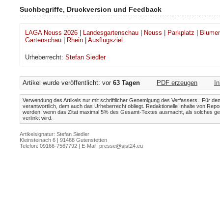
Suchbegriffe, Druckversion und Feedback
LAGA Neuss 2026
|
Landesgartenschau
|
Neuss
|
Parkplatz
|
Blume
Gartenschau
|
Rhein
|
Ausflugsziel
Urheberrecht:
Stefan Siedler
Artikel wurde veröffentlicht: vor
63 Tagen
PDF erzeugen
I
Verwendung des Artikels nur mit schriftlicher Genemigung des Verfassers. Für den I
verantwortlich, dem auch das Urheberrecht obliegt. Redaktionelle Inhalte von Repo
werden, wenn das Zitat maximal 5% des Gesamt-Textes ausmacht, als solches gek
verlinkt wird.
Artikelsignatur: Stefan Siedler
Kleinsteinach 6 | 91468 Gutenstetten
Telefon: 09166-7567792 | E-Mail:
presse@sist24.eu