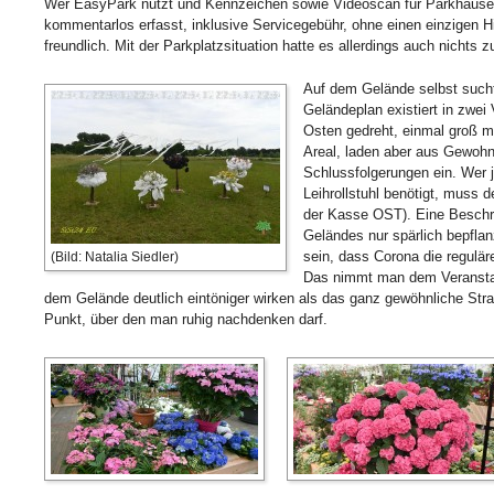
Wer EasyPark nutzt und Kennzeichen sowie Videoscan für Parkhäuser e
kommentarlos erfasst, inklusive Servicegebühr, ohne einen einzigen 
freundlich. Mit der Parkplatzsituation hatte es allerdings auch nichts z
Auf dem Gelände selbst sucht
Geländeplan existiert in zwei
Osten gedreht, einmal groß m
Areal, laden aber aus Gewohn
Schlussfolgerungen ein. Wer 
Leihrollstuhl benötigt, muss 
der Kasse OST). Eine Beschrif
Geländes nur spärlich bepfla
sein, dass Corona die regulär
(Bild: Natalia Siedler)
Das nimmt man dem Veranstalt
dem Gelände deutlich eintöniger wirken als das ganz gewöhnliche Straße
Punkt, über den man ruhig nachdenken darf.