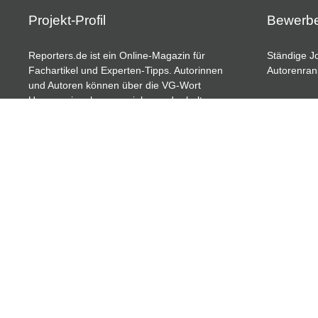
Projekt-Profil
Bewerb
Reporters.de ist ein Online-Magazin für
Ständige Jo
Fachartikel und Experten-Tipps. Autorinnen
Autorenran
und Autoren können über die VG-Wort
Honorareinnahmen erzielen und erhalten
von Reporters.de weitere Zusatzleistungen.
24/7 Support & Service: service@report