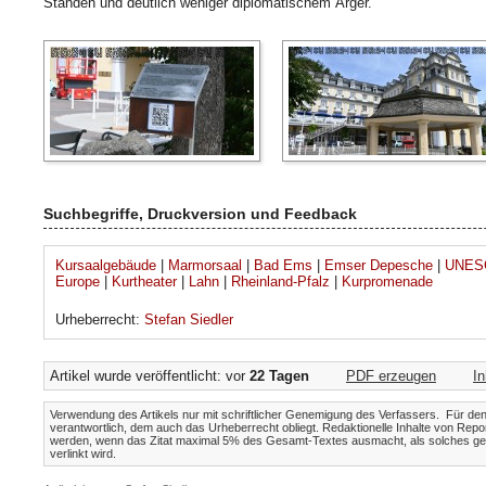
Ständen und deutlich weniger diplomatischem Ärger.
Suchbegriffe, Druckversion und Feedback
Kursaalgebäude
|
Marmorsaal
|
Bad Ems
|
Emser Depesche
|
UNESC
Europe
|
Kurtheater
|
Lahn
|
Rheinland-Pfalz
|
Kurpromenade
Urheberrecht:
Stefan Siedler
Artikel wurde veröffentlicht: vor
22 Tagen
PDF erzeugen
I
Verwendung des Artikels nur mit schriftlicher Genemigung des Verfassers. Für den I
verantwortlich, dem auch das Urheberrecht obliegt. Redaktionelle Inhalte von Repo
werden, wenn das Zitat maximal 5% des Gesamt-Textes ausmacht, als solches gek
verlinkt wird.