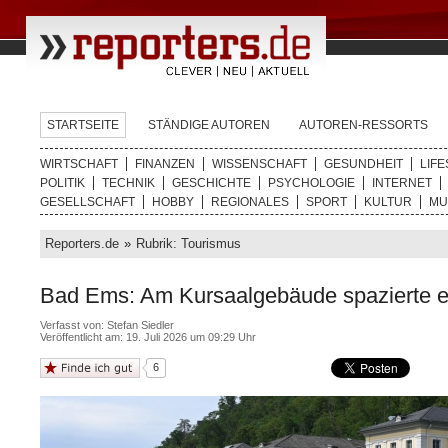
STARTSEITE
STÄNDIGE AUTOREN
AUTOREN-RESSORTS
WIRTSCHAFT
FINANZEN
WISSENSCHAFT
GESUNDHEIT
LIFE
POLITIK
TECHNIK
GESCHICHTE
PSYCHOLOGIE
INTERNET
GESELLSCHAFT
HOBBY
REGIONALES
SPORT
KULTUR
MU
Reporters.de
»
Rubrik: Tourismus
Bad Ems: Am Kursaalgebäude spazierte ei
Verfasst von:
Stefan Siedler
Veröffentlicht am: 19. Juli 2026 um 09:29 Uhr
6