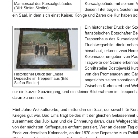
Kursaalgebäude mit seinem M
Marmorsaal des Kursaalgebäudes
(Bild: Stefan Siedler)
diesen Titel tragen, Säulen 
ein Saal, in dem sich einst Kaiser, Könige und Zaren die Kur haben s
Ein historischer Druck der S
französischen Botschafter Ben
Treppenhaus des Kursaalgebä
Fluchtwegschild, direkt neb
hinschaut, erkennt zwei Herre
Kolonnade, umgeben von Passa
Tragweite der Szene erkennba
Schriftsteller Dostojewski ku
von den Promenaden und Gärte
Historischer Druck der Emser
Depesche im Treppenhaus (Bild:
angesichts seiner sonstigen W
Stefan Siedler)
Zwischen Kurkonzert und Welt
nur ein kurzer Spaziergang, und ein kleiner Bilderrahmen im Treppenha
daran zu erinnern.
Fünf Jahre Weltkulturerbe, und mittendrin ein Saal, der sowohl für Kon
Krieges gut war. Bad Ems trägt beides mit der gleichen Gelassenheit u
zusammen: das Jubiläum und die Erinnerung daran, dass Weltgeschi
von der nächsten Kaffeepause entfernt passiert. Wer an diesem Tag d
Ende vor derselben Kolonnade, an der 1870 eine Depesche zum Politik