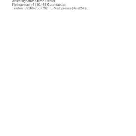
Artikelsignatur: Stefan Siedler
Kleinsteinach 6 | 91468 Gutenstetten
Telefon: 09166-7567792 | E-Mail:
presse@sist24.eu