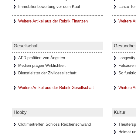
Immobilienbewertung vor dem Kauf
Lanzo Tor
In den letzten Jahrzehnten haben sich durch
Netzwerke immer mehr Onlinespiel-Gemein
entwickelt, die oft auch nach
[Weiterlesen..
Weitere Artikel aus der Rubrik Finanzen
Weitere Ar
Faszination Lanzo Torinese
Gesellschaft
Gesundhei
Die kleine Stadt Lanzo Torinese in der itali
Piemont, bildet das Tor zu den drei Tälern V
AFD profitiert von Ängsten
Longevity
auch als
[Weiterlesen...]
Medien prägen Wirklichkeit
Folsäure
Dienstleister der Zivilgesellschaft
So funkti
Glamouröse Hommage an Thomas M
Weitere Artikel aus der Rubrik Gesellschaft
Weitere A
Der charismatische Felix Krull mit mondänen
und der Verwandlungskunst. In der glam
anlässlich seines 150
[Weiterlesen...]
Hobby
Kultur
Oldtimertreffen Schloss Reichenschwand
Theatersp
Ponte del Diavolo - Teufelsbrücke 
Heimat un
Italien)