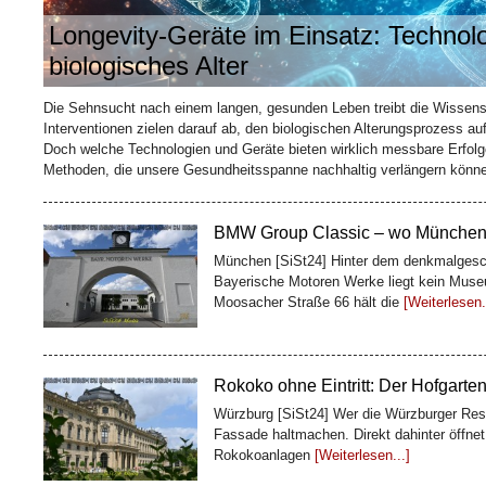
Longevity-Geräte im Einsatz: Technol
biologisches Alter
Wie ein Kaffeehändler Bremen sei
baute
Die Sehnsucht nach einem langen, gesunden Leben treibt die Wissens
Bremen [SiSt24] Mitten in der Bremer Altst
Interventionen zielen darauf ab, den biologischen Alterungsprozess au
Meter lang ist und trotzdem eine ganze Ges
Doch welche Technologien und Geräte bieten wirklich messbare Erfolge
Kaffeekaufmann
[Weiterlesen...]
Methoden, die unsere Gesundheitsspanne nachhaltig verlängern könn
BMW Group Classic – wo Münchens 
München [SiSt24] Hinter dem denkmalgesc
Bayerische Motoren Werke liegt kein Museu
Moosacher Straße 66 hält die
[Weiterlesen.
Rokoko ohne Eintritt: Der Hofgarte
Würzburg [SiSt24] Wer die Würzburger Resi
Fassade haltmachen. Direkt dahinter öffnet
Rokokoanlagen
[Weiterlesen...]