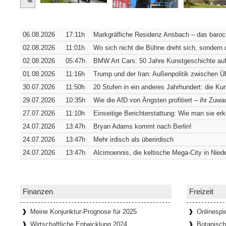
Verborgene Pracht: Die Hofkirche 
Würzburg [SiSt24] Von außen verrät die W
06.08.2026
17:11h
Markgräfliche Residenz Ansbach – das barock
sich in ihrer südwestlichen Ecke verbirgt. 
Fassade
[Weiterlesen...]
02.08.2026
11:01h
Wo sich nicht die Bühne dreht sich, sondern 
02.08.2026
05:47h
BMW Art Cars: 50 Jahre Kunstgeschichte auf
01.08.2026
11:16h
Trump und der Iran: Außenpolitik zwischen 
Wie Bremens ärmstes Viertel zum t
30.07.2026
11:50h
20 Stufen in ein anderes Jahrhundert: die K
Bremen [SiSt24] Wer durch den Schnoor lä
29.07.2026
10:35h
Wie die AfD von Ängsten profitiert – ihr Zuwac
einziehen: Die Gassen sind so schmal, d
27.07.2026
11:10h
Einseitige Berichterstattung: Wie man sie er
passen. Genau das hat das
[Weiterlesen...
24.07.2026
13:47h
Bryan Adams kommt nach Berlin!
24.07.2026
13:47h
Mehr irdisch als überirdisch
24.07.2026
13:47h
Alcimoennis, die keltische Mega-City in Nied
65 Tafeln, 132 Helden und 358 Stu
Donaustauf [SiSt24] Einen imposanten Ruh
Tage. Aber wenn man dazu die Landesgrenz
Walhalla bei Donaustauf, hoch über
[Weiter
Finanzen
Freizeit
Meine Konjunktur-Prognose für 2025
Onlinespi
Wirtschaftliche Entwicklung 2024
Botanisc
Onlinespiele können soziale Gemein