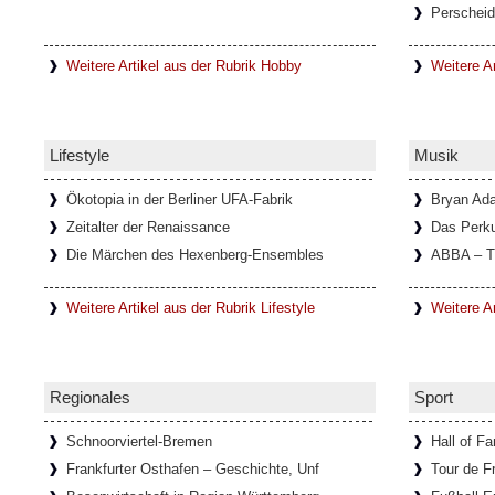
Perscheid
In einem kleinen Ort mit dem Namen Lanzo 
unweit von Turin entfernt, befindet sich di
Diavolo, die
[Weiterlesen...]
Weitere Artikel aus der Rubrik Hobby
Weitere Ar
Schloss Köpenick im Sommerglan
Lifestyle
Musik
Um Schloss Köpenick rankt sich eine lange
ehemalige Burg auf der Schlossinsel, mit i
ausgezeichnete
[Weiterlesen...]
Ökotopia in der Berliner UFA-Fabrik
Bryan Ad
Zeitalter der Renaissance
Das Perk
Die Märchen des Hexenberg-Ensembles
ABBA – T
Ausstellung über die Schriftstelle
Weitere Artikel aus der Rubrik Lifestyle
Weitere A
Im Goethe-Haus in Rom läuft eine Ausstellun
Bachmann. In Zusammenarbeit mit dem Li
Österreichischen
[Weiterlesen...]
Regionales
Sport
Schnoorviertel-Bremen
Hall of F
Frankfurter Osthafen – Geschichte, Unf
Tour de F