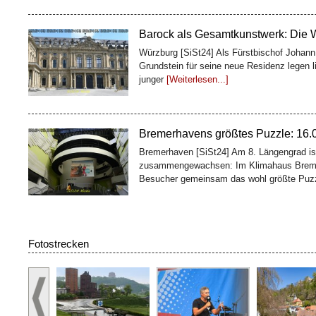
Barock als Gesamtkunstwerk: Die 
Würzburg [SiSt24] Als Fürstbischof Johan
Grundstein für seine neue Residenz legen l
junger
[Weiterlesen...]
Bremerhavens größtes Puzzle: 16.00
Bremerhaven [SiSt24] Am 8. Längengrad ist
zusammengewachsen: Im Klimahaus Breme
Besucher gemeinsam das wohl größte Puz
100 Fässer, ein Weltkulturerbe: De
Fotostrecken
Würzburg [SiSt24] Wer die Würzburger Resi
Geschichte: Oben glänzen Treppenhaus und 
zweites Bauwerk
[Weiterlesen...]