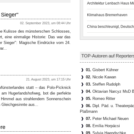
Architektur Lenbach Haus 
 Sieger"
Klimahaus Bremerhaven
02. September 2023, um 08:44 Uhr
China beschleunigt, Deutsch
che Kulisse des münsterschen Schlosses,
t, eine einmalige Historie: Das war das
der Sieger": Magische Eindrücke vom 24.
r...
TOP-Autoren auf Reporter
01.
Gisbert Kühner
02.
Nicole Kawan
21. August 2023, um 17:15 Uhr
03.
Steffen Rudolph
Münsterlandes statt – das Polo-Picknick
04.
Oktavian Narcyz MsD B
z am Hugerlandshofweg, bot die perfekte
05.
Romeo Ritter
en Himmel aus strahlendem Sonnenschein
 Gleichgesinnte aus...
06.
Dipl. Päd. u. Theaterpä
Plaßmann
07.
Peter Michael Neuen
08.
Emília Horpácsi
ere
09.
Sylvia Haendschke