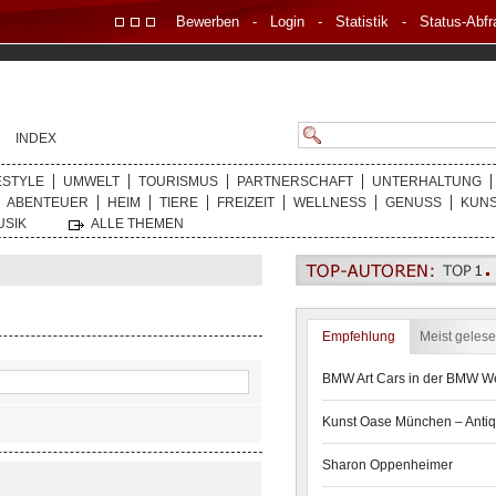
Bewerben
-
Login
-
Statistik
-
Status-Abfr
INDEX
ESTYLE
UMWELT
TOURISMUS
PARTNERSCHAFT
UNTERHALTUNG
ABENTEUER
HEIM
TIERE
FREIZEIT
WELLNESS
GENUSS
KUN
USIK
ALLE THEMEN
Empfehlung
Meist geles
BMW Art Cars in der BMW We
Kunst Oase München – Antiq
Sharon Oppenheimer