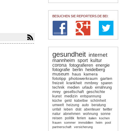
BESUCHEN SIE REPORTERS.DE BEI:
gesundheit
internet
mannheim
sport
kultur
corona
fotografieren
energie
fotografie
berlin
heidelberg
museum
haus
kamera
fototipp
photowerkraum
garten
freizeit
krankheit
mmbrey
sparen
technik
medien
urlaub
ernährung
mrey
gesellschaft
geschichte
kunst
medizin
entspannung
küche
geld
kabelbw
schönheit
umwelt
heizung
auto
beratung
unfall
leben
diät
abenteuer
twitter
natur
abnehmen
wohnung
sonne
reisen
politik
ferien
italien
kochen
frauen
sommer
immobilien
heim
pool
partnerschaft
versicherung