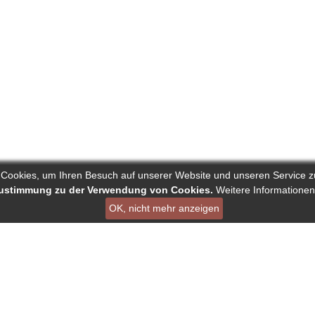
 Cookies, um Ihren Besuch auf unserer Website und unseren Service z
 Zustimmung zu der Verwendung von Cookies.
Weitere Informationen
OK, nicht mehr anzeigen
ist ein Projekt von Deutscher Verband der Pressejournalisten AG
en
Links
Über Reporters
ournalisten
Nutzungsbedingungen
Autorenranking