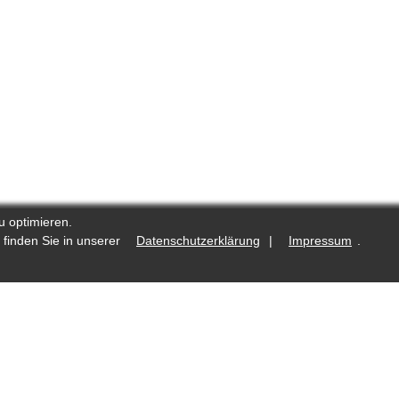
u optimieren.
 finden Sie in unserer
Datenschutzerklärung
|
Impressum
.
.de
Was ist neu?
Fotostrecken auf Reporters.de