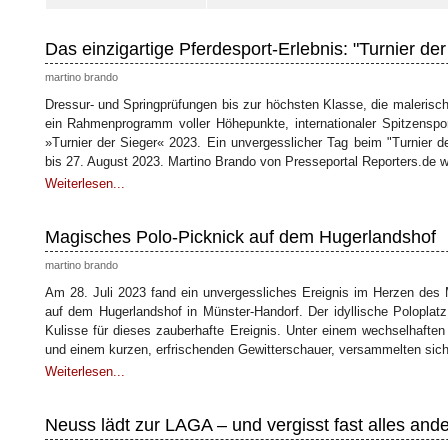
Das einzigartige Pferdesport-Erlebnis: "Turnier der
martino brando
Dressur- und Springprüfungen bis zur höchsten Klasse, die maleris
ein Rahmenprogramm voller Höhepunkte, internationaler Spitzenspor
»Turnier der Sieger« 2023. Ein unvergesslicher Tag beim "Turnier 
bis 27. August 2023. Martino Brando von Presseportal Reporters.de wa
Weiterlesen...
Magisches Polo-Picknick auf dem Hugerlandshof
martino brando
Am 28. Juli 2023 fand ein unvergessliches Ereignis im Herzen des 
auf dem Hugerlandshof in Münster-Handorf. Der idyllische Poloplat
Kulisse für dieses zauberhafte Ereignis. Unter einem wechselhaft
und einem kurzen, erfrischenden Gewitterschauer, versammelten sich
Weiterlesen...
Neuss lädt zur LAGA – und vergisst fast alles and