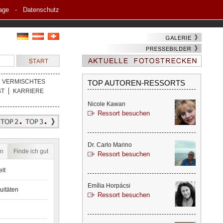
age
-
Datenschutz
VERMISCHTES
TOP AUTOREN-RESSORTS
ST
KARRIERE
Nicole Kawan
Ressort besuchen
Dr. Carlo Marino
en
Finde ich gut
Ressort besuchen
lt
Emília Horpácsi
uitäten
Ressort besuchen