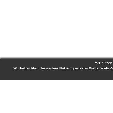
Wir nutzen
Wir betrachten die weitere Nutzung unserer Website als
Reporters.de 
Impressum
-
AGB
-
Status-Abfrage
Projekt-Profil
Bewerb
Reporters.de ist ein Online-Magazin für
Ständige J