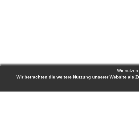
Wir nutzen
Wir betrachten die weitere Nutzung unserer Website als
Reporters.de 
Impressum
-
AGB
-
Status-Abfrage
Projekt-Profil
Bewerb
Reporters.de ist ein Online-Magazin für
Ständige J
Fachartikel und Experten-Tipps. Autorinnen
Autorenra