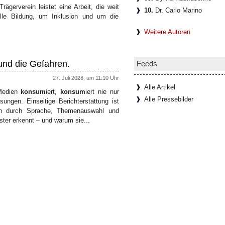
 Trägerverein leistet eine Arbeit, die weit
10.
Dr. Carlo Marino
lle Bildung, um Inklusion und um die
Weitere Autoren
 und die Gefahren.
Feeds
27. Juli 2026, um 11:10 Uhr
Alle Artikel
 Medien
konsum
iert,
konsum
iert nie nur
Alle Pressebilder
ungen. Einseitige Berichterstattung ist
ich durch Sprache, Themenauswahl und
ster erkennt – und warum sie...