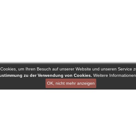
 Cookies, um Ihren Besuch auf unserer Website und unseren Service z
 Zustimmung zu der Verwendung von Cookies.
Weitere Informationen
OK, nicht mehr anzeigen
ist ein Projekt von Deutscher Verband der Pressejournalisten AG
en
Links
Über Reporters
ournalisten
Nutzungsbedingungen
Autorenranking
nking
Datenschutz - DSGVO
Alle redaktionelle Inha