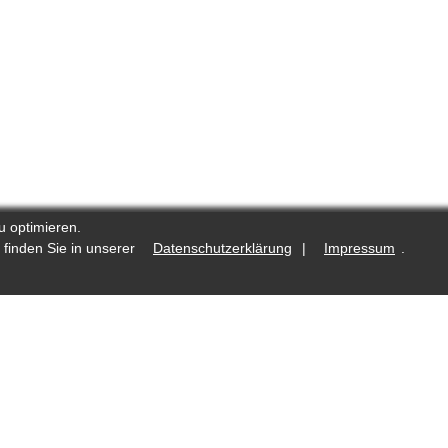
u optimieren.
 finden Sie in unserer
Datenschutzerklärung
|
Impressum
.
.de
Was ist neu?
Fotostrecken auf Reporters.de
lte
Redaktioneller Kodex