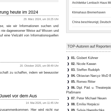
Architektur Lenbach Haus 
erung heute im 2024
Klimahaus Bremerhaven
29. März 2024, um 16:25 Uhr
China beschleunigt, Deutsch
eise, wie wir Informationen suchen und
och nie dagewesener Weise auf Wissen und
f eine Vielzahl von Informationsquellen
TOP-Autoren auf Reporter
01.
Gisbert Kühner
02.
Nicole Kawan
20. Oktober 2025, um 08:49 Uhr
03.
Steffen Rudolph
schaft zu schaffen, indem wir bewusster
04.
Oktavian Narcyz MsD B
05.
Romeo Ritter
06.
Dipl. Päd. u. Theaterpä
Plaßmann
 Juwel vor dem Aus
07.
Peter Michael Neuen
14. Mai 2026, um 11:45 Uhr
08.
Emília Horpácsi
t zusammenkommen. Hier wird nicht nur
09.
Sylvia Haendschke