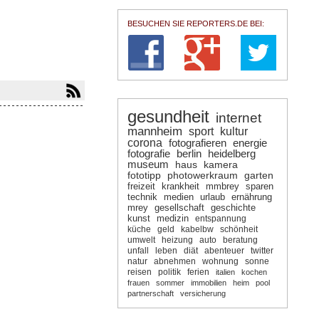
BESUCHEN SIE REPORTERS.DE BEI:
gesundheit
internet
mannheim
sport
kultur
corona
fotografieren
energie
fotografie
berlin
heidelberg
museum
haus
kamera
fototipp
photowerkraum
garten
freizeit
krankheit
mmbrey
sparen
technik
medien
urlaub
ernährung
mrey
gesellschaft
geschichte
kunst
medizin
entspannung
küche
geld
kabelbw
schönheit
umwelt
heizung
auto
beratung
unfall
leben
diät
abenteuer
twitter
natur
abnehmen
wohnung
sonne
reisen
politik
ferien
italien
kochen
frauen
sommer
immobilien
heim
pool
partnerschaft
versicherung