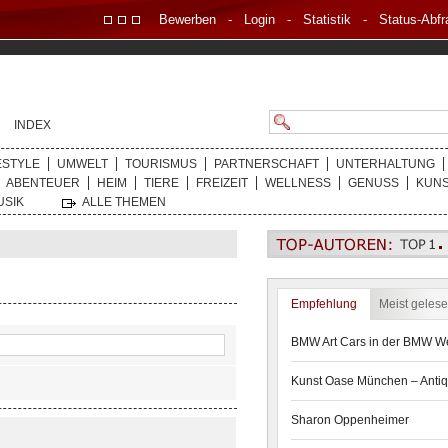
Bewerben
-
Login
-
Statistik
-
Status-Abfr
INDEX
ESTYLE
UMWELT
TOURISMUS
PARTNERSCHAFT
UNTERHALTUNG
ABENTEUER
HEIM
TIERE
FREIZEIT
WELLNESS
GENUSS
KUN
USIK
ALLE THEMEN
Empfehlung
Meist geles
BMW Art Cars in der BMW We
Kunst Oase München – Antiq
Sharon Oppenheimer