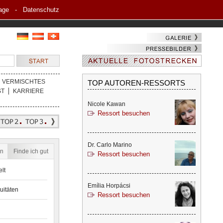
age
-
Datenschutz
VERMISCHTES
TOP AUTOREN-RESSORTS
ST
KARRIERE
Nicole Kawan
Ressort besuchen
Dr. Carlo Marino
en
Finde ich gut
Ressort besuchen
lt
Emília Horpácsi
uitäten
Ressort besuchen