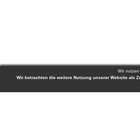
Wir nutzen
Wir betrachten die weitere Nutzung unserer Website als
Reporters.de 
Impressum
-
AGB
-
Status-Abfrage
Projekt-Profil
Bewerb
Reporters.de ist ein Online-Magazin für
Ständige J
Fachartikel und Experten-Tipps. Autorinnen
Autorenra