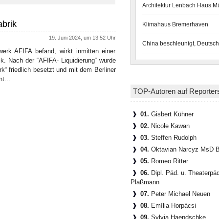
Architektur Lenbach Haus 
abrik
Klimahaus Bremerhaven
19. Juni 2024, um 13:52 Uhr
China beschleunigt, Deutsch
erk AFIFA befand, wirkt inmitten einer
ik. Nach der “AFIFA- Liquidierung“ wurde
“ friedlich besetzt und mit dem Berliner
t...
TOP-Autoren auf Reporter
01.
Gisbert Kühner
02.
Nicole Kawan
03.
Steffen Rudolph
04.
Oktavian Narcyz MsD B
05.
Romeo Ritter
06.
Dipl. Päd. u. Theaterpä
Plaßmann
07.
Peter Michael Neuen
08.
Emília Horpácsi
09.
Sylvia Haendschke