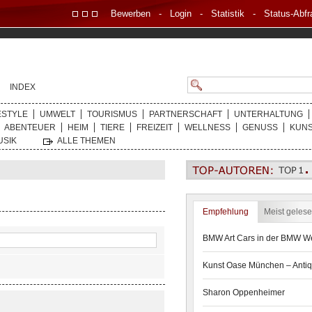
Bewerben
-
Login
-
Statistik
-
Status-Abfr
INDEX
ESTYLE
UMWELT
TOURISMUS
PARTNERSCHAFT
UNTERHALTUNG
ABENTEUER
HEIM
TIERE
FREIZEIT
WELLNESS
GENUSS
KUN
USIK
ALLE THEMEN
Empfehlung
Meist geles
BMW Art Cars in der BMW We
Kunst Oase München – Antiq
Sharon Oppenheimer