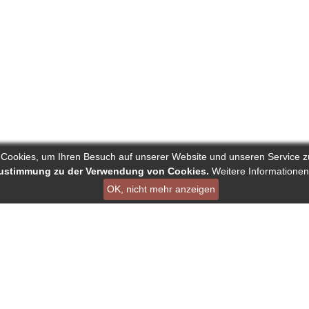
 Cookies, um Ihren Besuch auf unserer Website und unseren Service z
 Zustimmung zu der Verwendung von Cookies.
Weitere Informationen
OK, nicht mehr anzeigen
ist ein Projekt von Deutscher Verband der Pressejournalisten AG
en
Links
Über Reporters
ournalisten
Nutzungsbedingungen
Autorenranking
nking
Datenschutz - DSGVO
Alle redaktionelle Inha