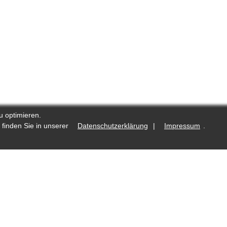
u optimieren.
 finden Sie in unserer
Datenschutzerklärung
|
Impressum
.
.de
Was ist neu?
Fotostrecken auf Reporters.de
lte
Redaktioneller Kodex