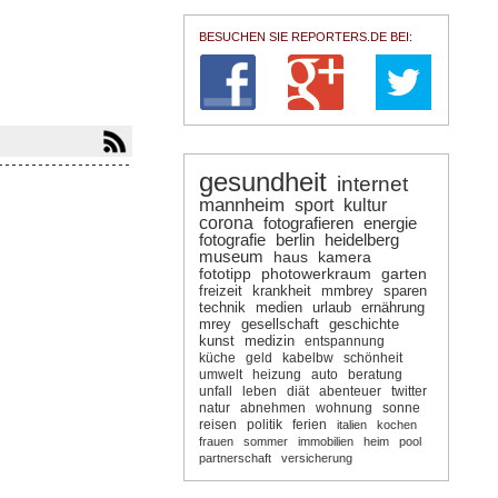
BESUCHEN SIE REPORTERS.DE BEI:
gesundheit
internet
mannheim
sport
kultur
corona
fotografieren
energie
fotografie
berlin
heidelberg
museum
haus
kamera
fototipp
photowerkraum
garten
freizeit
krankheit
mmbrey
sparen
technik
medien
urlaub
ernährung
mrey
gesellschaft
geschichte
kunst
medizin
entspannung
küche
geld
kabelbw
schönheit
umwelt
heizung
auto
beratung
unfall
leben
diät
abenteuer
twitter
natur
abnehmen
wohnung
sonne
reisen
politik
ferien
italien
kochen
frauen
sommer
immobilien
heim
pool
partnerschaft
versicherung