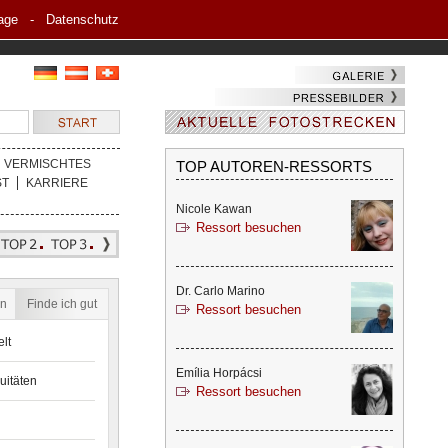
age
-
Datenschutz
VERMISCHTES
TOP AUTOREN-RESSORTS
ST
KARRIERE
Nicole Kawan
Ressort besuchen
Dr. Carlo Marino
en
Finde ich gut
Ressort besuchen
lt
Emília Horpácsi
uitäten
Ressort besuchen