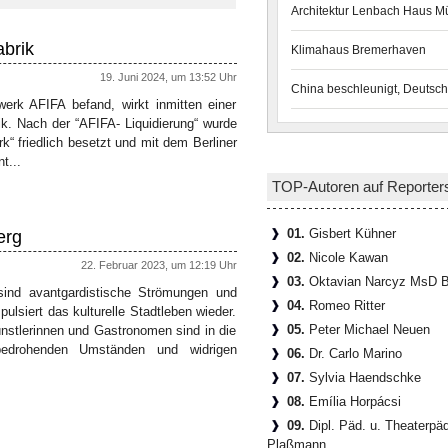
Architektur Lenbach Haus 
abrik
Klimahaus Bremerhaven
19. Juni 2024, um 13:52 Uhr
China beschleunigt, Deutsch
erk AFIFA befand, wirkt inmitten einer
ik. Nach der “AFIFA- Liquidierung“ wurde
“ friedlich besetzt und mit dem Berliner
t...
TOP-Autoren auf Reporter
01.
Gisbert Kühner
erg
02.
Nicole Kawan
22. Februar 2023, um 12:19 Uhr
03.
Oktavian Narcyz MsD B
 sind avantgardistische Strömungen und
04.
Romeo Ritter
lsiert das kulturelle Stadtleben wieder.
05.
Peter Michael Neuen
ünstlerinnen und Gastronomen sind in die
nzbedrohenden Umständen und widrigen
06.
Dr. Carlo Marino
07.
Sylvia Haendschke
08.
Emília Horpácsi
09.
Dipl. Päd. u. Theaterpä
Plaßmann