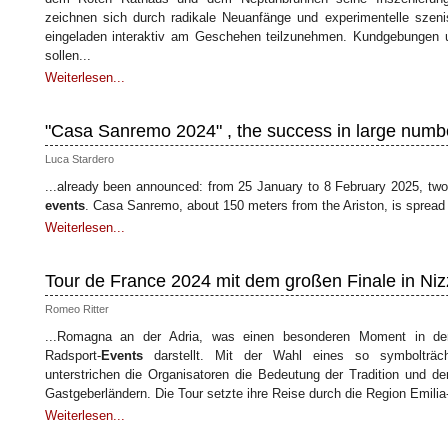
zeichnen sich durch radikale Neuanfänge und experimentelle sze
eingeladen interaktiv am Geschehen teilzunehmen. Kundgebungen u
sollen...
Weiterlesen...
"Casa Sanremo 2024" , the success in large numb
Luca Stardero
...already been announced: from 25 January to 8 February 2025, t
events
. Casa Sanremo, about 150 meters from the Ariston, is spread
Weiterlesen...
Tour de France 2024 mit dem großen Finale in Ni
Romeo Ritter
...Romagna an der Adria, was einen besonderen Moment in der 
Radsport-
Events
darstellt. Mit der Wahl eines so symbolträcht
unterstrichen die Organisatoren die Bedeutung der Tradition und de
Gastgeberländern. Die Tour setzte ihre Reise durch die Region Emili
Weiterlesen...