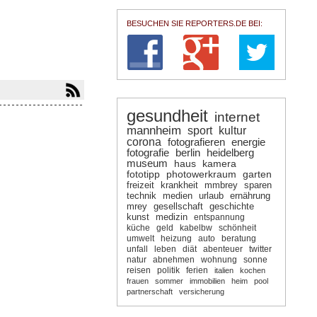
BESUCHEN SIE REPORTERS.DE BEI:
gesundheit
internet
mannheim
sport
kultur
corona
fotografieren
energie
fotografie
berlin
heidelberg
museum
haus
kamera
fototipp
photowerkraum
garten
freizeit
krankheit
mmbrey
sparen
technik
medien
urlaub
ernährung
mrey
gesellschaft
geschichte
kunst
medizin
entspannung
küche
geld
kabelbw
schönheit
umwelt
heizung
auto
beratung
unfall
leben
diät
abenteuer
twitter
natur
abnehmen
wohnung
sonne
reisen
politik
ferien
italien
kochen
frauen
sommer
immobilien
heim
pool
partnerschaft
versicherung