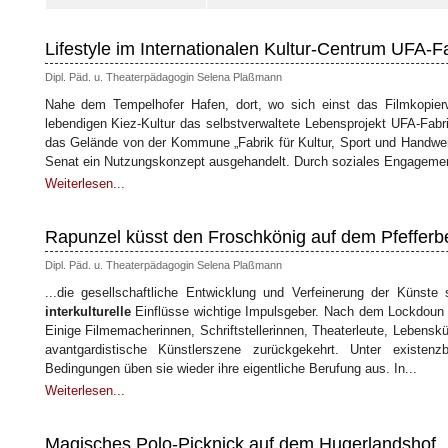
Lifestyle im Internationalen Kultur-Centrum UFA-F
Dipl. Päd. u. Theaterpädagogin Selena Plaßmann
Nahe dem Tempelhofer Hafen, dort, wo sich einst das Filmkopierw
lebendigen Kiez-Kultur das selbstverwaltete Lebensprojekt UFA-Fabr
das Gelände von der Kommune „Fabrik für Kultur, Sport und Handwerk
Senat ein Nutzungskonzept ausgehandelt. Durch soziales Engagemen
Weiterlesen...
Rapunzel küsst den Froschkönig auf dem Pfefferb
Dipl. Päd. u. Theaterpädagogin Selena Plaßmann
...die gesellschaftliche Entwicklung und Verfeinerung der Künste
interkulturelle
Einflüsse wichtige Impulsgeber. Nach dem Lockdoun pu
Einige Filmemacherinnen, Schriftstellerinnen, Theaterleute, Lebensk
avantgardistische Künstlerszene zurückgekehrt. Unter existe
Bedingungen üben sie wieder ihre eigentliche Berufung aus. In...
Weiterlesen...
Magisches Polo-Picknick auf dem Hugerlandshof