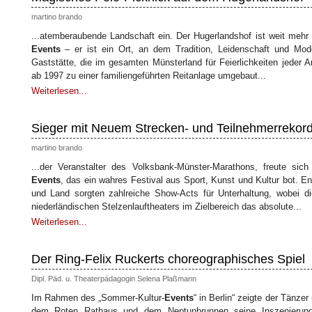
martino brando
...atemberaubende Landschaft ein. Der Hugerlandshof ist weit mehr a
Events
– er ist ein Ort, an dem Tradition, Leidenschaft und Mode
Gaststätte, die im gesamten Münsterland für Feierlichkeiten jeder 
ab 1997 zu einer familiengeführten Reitanlage umgebaut...
Weiterlesen...
Sieger mit Neuem Strecken- und Teilnehmerrekor
martino brando
...der Veranstalter des Volksbank-Münster-Marathons, freute sich
Events
, das ein wahres Festival aus Sport, Kunst und Kultur bot. E
und Land sorgten zahlreiche Show-Acts für Unterhaltung, wobei di
niederländischen Stelzenlauftheaters im Zielbereich das absolute...
Weiterlesen...
Der Ring-Felix Ruckerts choreographisches Spiel
Dipl. Päd. u. Theaterpädagogin Selena Plaßmann
Im Rahmen des „Sommer-Kultur-
Events
“ in Berlin“ zeigte der Tänz
dem Roten Rathaus und dem Neptunbrunnen seine Inszenierung 