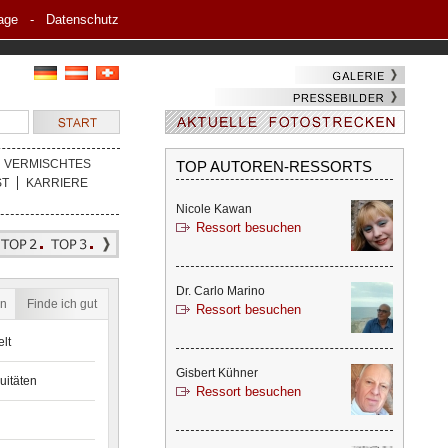
age
-
Datenschutz
VERMISCHTES
TOP AUTOREN-RESSORTS
ST
KARRIERE
Nicole Kawan
Ressort besuchen
Dr. Carlo Marino
en
Finde ich gut
Ressort besuchen
lt
Gisbert Kühner
uitäten
Ressort besuchen