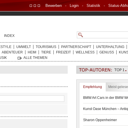
Bewerben
-
Login
-
Statistik
-
Status-Abfr
INDEX
ESTYLE
UMWELT
TOURISMUS
PARTNERSCHAFT
UNTERHALTUNG
ABENTEUER
HEIM
TIERE
FREIZEIT
WELLNESS
GENUSS
KUN
USIK
ALLE THEMEN
Empfehlung
Meist geles
BMW Art Cars in der BMW We
Kunst Oase München – Antiq
Sharon Oppenheimer