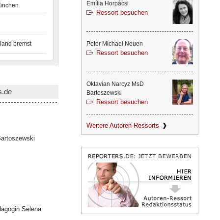
Emília Horpácsi
München
Ressort besuchen
land bremst
Peter Michael Neuen
Ressort besuchen
Oktavian Narcyz MsD
s.de
Bartoszewski
Ressort besuchen
Weitere Autoren-Ressorts
artoszewski
dagogin Selena