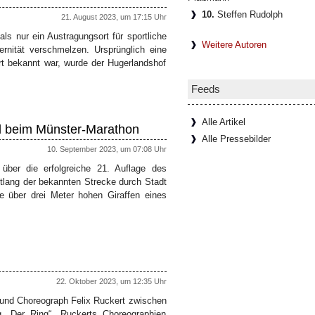
10.
Steffen Rudolph
21. August 2023, um 17:15 Uhr
ls nur ein Austragungsort für sportliche
Weitere Autoren
rnität verschmelzen. Ursprünglich eine
Art bekannt war, wurde der Hugerlandshof
Feeds
Alle Artikel
d beim Münster-Marathon
Alle Pressebilder
10. September 2023, um 07:08 Uhr
 über die erfolgreiche 21. Auflage des
ntlang der bekannten Strecke durch Stadt
e über drei Meter hohen Giraffen eines
22. Oktober 2023, um 12:35 Uhr
er und Choreograph Felix Ruckert zwischen
„Der Ring“. Ruckerts Choreographien