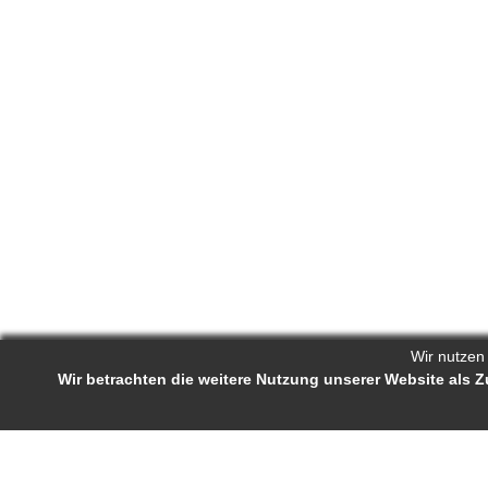
Wir nutzen
Wir betrachten die weitere Nutzung unserer Website als
Reporters.de 
Impressum
-
AGB
-
Status-Abfrage