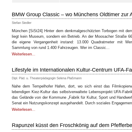
BMW Group Classic – wo Münchens Oldtimer zur A
Stefan Siedler
München [SiSt24] Hinter dem denkmalgeschützten Torbogen mit dem
liegt kein Museum, sondern ein Betrieb. An der Moosacher Straße 6
die eigene Vergangenheit instand: 13.000 Quadratmeter mit Werks
Sammlung von rund 1.400 Fahrzeugen. Wer im Classic...
Weiterlesen...
Lifestyle im Internationalen Kultur-Centrum UFA-Fa
Dipl. Päd. u. Theaterpädagogin Selena Plaßmann
Nahe dem Tempelhofer Hafen, dort, wo sich einst das Filmkopierwe
lebendigen Kiez-Kultur das selbstverwaltete Lebensprojekt UFA-Fabri
das Gelände von der Kommune „Fabrik für Kultur, Sport und Handwerk“
Senat ein Nutzungskonzept ausgehandelt. Durch soziales Engagement
Weiterlesen...
Rapunzel küsst den Froschkönig auf dem Pfefferbe