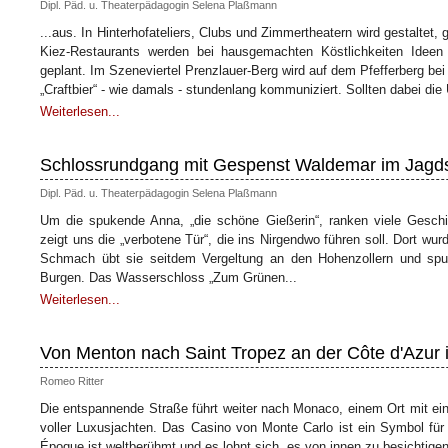
Dipl. Päd. u. Theaterpädagogin Selena Plaßmann
...aus. In Hinterhofateliers, Clubs und Zimmertheatern wird gestaltet,
Kiez-Restaurants werden bei hausgemachten Köstlichkeiten Ideen 
geplant. Im Szeneviertel Prenzlauer-Berg wird auf dem Pfefferberg bei
„Craftbier“ - wie damals - stundenlang kommuniziert. Sollten dabei die 
Weiterlesen...
Schlossrundgang mit Gespenst Waldemar im Jagd
Dipl. Päd. u. Theaterpädagogin Selena Plaßmann
Um die spukende Anna, „die schöne Gießerin“, ranken viele Gesch
zeigt uns die „verbotene Tür“, die ins Nirgendwo führen soll. Dort wur
Schmach übt sie seitdem Vergeltung an den Hohenzollern und spuk
Burgen. Das Wasserschloss „Zum Grünen...
Weiterlesen...
Von Menton nach Saint Tropez an der Côte d'Azur 
Romeo Ritter
Die entspannende Straße führt weiter nach Monaco, einem Ort mit e
voller Luxusjachten. Das Casino von Monte Carlo ist ein Symbol für
Époque ist weltberühmt und es lohnt sich, es von innen zu besichtigen 