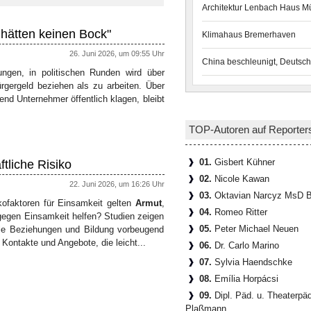
Architektur Lenbach Haus 
 hätten keinen Bock"
Klimahaus Bremerhaven
26. Juni 2026, um 09:55 Uhr
China beschleunigt, Deutsch
ngen, in politischen Runden wird über
ürgergeld beziehen als zu arbeiten. Über
end Unternehmer öffentlich klagen, bleibt
TOP-Autoren auf Reporter
01.
Gisbert Kühner
ftliche Risiko
02.
Nicole Kawan
22. Juni 2026, um 16:26 Uhr
03.
Oktavian Narcyz MsD B
sikofaktoren für Einsamkeit gelten
Armut
,
04.
Romeo Ritter
gegen Einsamkeit helfen? Studien zeigen
05.
Peter Michael Neuen
iale Beziehungen und Bildung vorbeugend
 Kontakte und Angebote, die leicht...
06.
Dr. Carlo Marino
07.
Sylvia Haendschke
08.
Emília Horpácsi
09.
Dipl. Päd. u. Theaterpä
Plaßmann