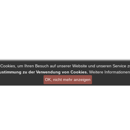
 Cookies, um Ihren Besuch auf unserer Website und unseren Service z
 Zustimmung zu der Verwendung von Cookies.
Weitere Informationen
OK, nicht mehr anzeigen
ist ein Projekt von Deutscher Verband der Pressejournalisten AG
en
Links
Über Reporters
ournalisten
Nutzungsbedingungen
Autorenranking
nking
Datenschutz - DSGVO
Alle redaktionelle Inha