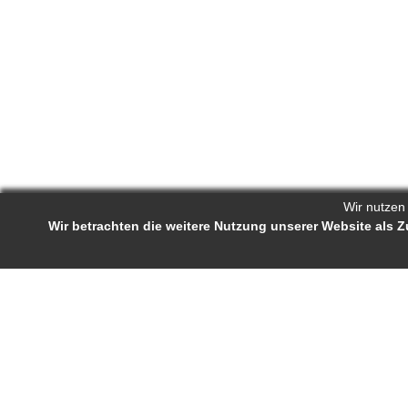
Wir nutzen
Wir betrachten die weitere Nutzung unserer Website als
Reporters.de 
Impressum
-
AGB
-
Status-Abfrage
Projekt-Profil
Bewerb
Reporters.de ist ein Online-Magazin für
Ständige J
Fachartikel und Experten-Tipps. Autorinnen
Autorenra