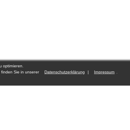
u optimieren.
 finden Sie in unserer
Datenschutzerklärung
|
Impressum
.
.de
Was ist neu?
Fotostrecken auf Reporters.de
lte
Redaktioneller Kodex