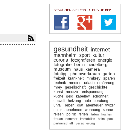
BESUCHEN SIE REPORTERS.DE BEI:
gesundheit
internet
mannheim
sport
kultur
corona
fotografieren
energie
fotografie
berlin
heidelberg
museum
haus
kamera
fototipp
photowerkraum
garten
freizeit
krankheit
mmbrey
sparen
technik
medien
urlaub
ernährung
mrey
gesellschaft
geschichte
kunst
medizin
entspannung
küche
geld
kabelbw
schönheit
umwelt
heizung
auto
beratung
unfall
leben
diät
abenteuer
twitter
natur
abnehmen
wohnung
sonne
reisen
politik
ferien
italien
kochen
frauen
sommer
immobilien
heim
pool
partnerschaft
versicherung