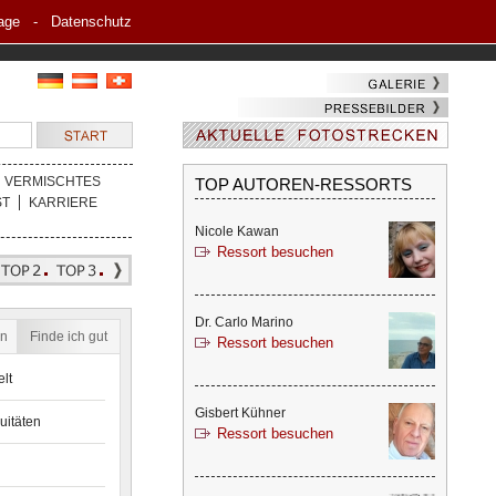
age
-
Datenschutz
VERMISCHTES
TOP AUTOREN-RESSORTS
ST
KARRIERE
Nicole Kawan
Ressort besuchen
Dr. Carlo Marino
en
Finde ich gut
Ressort besuchen
lt
Gisbert Kühner
uitäten
Ressort besuchen