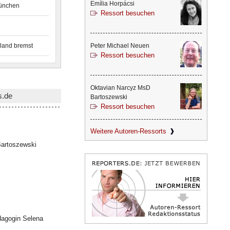
Emília Horpácsi
München
Ressort besuchen
land bremst
Peter Michael Neuen
Ressort besuchen
Oktavian Narcyz MsD
s.de
Bartoszewski
Ressort besuchen
Weitere Autoren-Ressorts
artoszewski
dagogin Selena