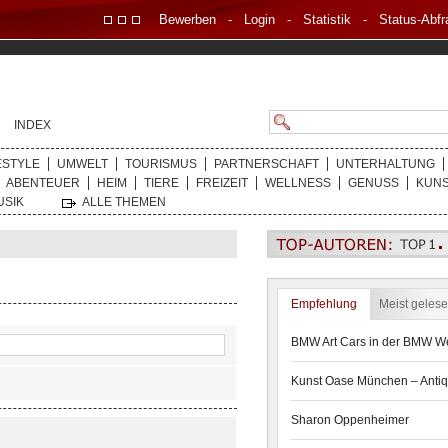
Bewerben
-
Login
-
Statistik
-
Status-Abfr
INDEX
ESTYLE
UMWELT
TOURISMUS
PARTNERSCHAFT
UNTERHALTUNG
ABENTEUER
HEIM
TIERE
FREIZEIT
WELLNESS
GENUSS
KUN
USIK
ALLE THEMEN
Empfehlung
Meist geles
BMW Art Cars in der BMW We
Kunst Oase München – Antiq
Sharon Oppenheimer