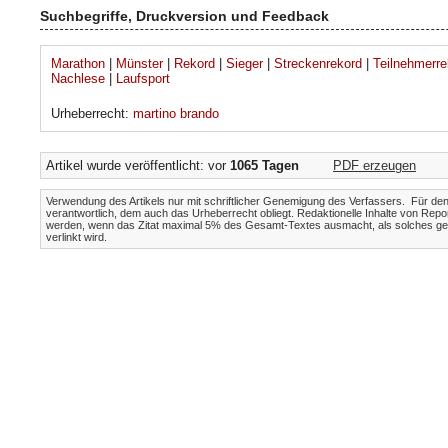
Suchbegriffe, Druckversion und Feedback
Marathon
|
Münster
|
Rekord
|
Sieger
|
Streckenrekord
|
Teilnehmerre
Nachlese
|
Laufsport
Urheberrecht:
martino brando
Artikel wurde veröffentlicht: vor
1065 Tagen
PDF erzeugen
Verwendung des Artikels nur mit schriftlicher Genemigung des Verfassers. Für den I
verantwortlich, dem auch das Urheberrecht obliegt. Redaktionelle Inhalte von Repo
werden, wenn das Zitat maximal 5% des Gesamt-Textes ausmacht, als solches gek
verlinkt wird.