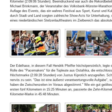
Kilometer (2:09:06 Stunden). Beeindruckend war auch die Rekordbetei
Michael Brinkmann, der Veranstalter des Volksbank-Münster-Marathons,
Auflage des Events, das ein wahres Festival aus Sport, Kunst und Kul
durch Stadt und Land sorgten zahlreiche Show-Acts für Unterhaltung, 
eines niederländischen Stelzenlauftheaters im Zielbereich das absolute 
Der Edelhase, in diesem Fall Hendrik Pfeiffer höchstpersönlich, legte 
Rolle des "Pacemakers" für die Topleute aus Ostafrika, die entschloss
Höchstmarke (2:09:28 Stunden) von Justus Kiprotich anzugreifen. Sch
nervös zu sein. "Das ist eine äußerst verantwortungsvolle Aufgabe", s
haben die Zwischenzeiten im Voraus abgestimmt." Wie ein gut geöltes 
ersten fünf Kilometern in 15:25 Minuten an, passierte die Zehn-Kilome
Kilometer-Marke in 45:48 Minuten.