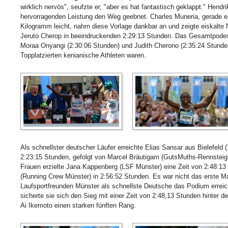
wirklich nervös", seufzte er, "aber es hat fantastisch geklappt." Hendrik
hervorragenden Leistung den Weg geebnet. Charles Muneria, gerade e
Kilogramm leicht, nahm diese Vorlage dankbar an und zeigte eiskalte
Jeruto Cherop in beeindruckenden 2:29:13 Stunden. Das Gesamtpode
Moraa Onyangi (2:30:06 Stunden) und Judith Cherono (2:35:24 Stunden)
Topplatzierten kenianische Athleten waren.
Als schnellster deutscher Läufer erreichte Elias Sansar aus Bielefeld (T
2:23:15 Stunden, gefolgt von Marcel Bräutigam (GutsMuths-Rennsteigl
Frauen erzielte Jana Kappenberg (LSF Münster) eine Zeit von 2:48:13 
(Running Crew Münster) in 2:56:52 Stunden. Es war nicht das erste 
Laufsportfreunden Münster als schnellste Deutsche das Podium erreich
sicherte sie sich den Sieg mit einer Zeit von 2:48,13 Stunden hinter 
Ai Ikemoto einen starken fünften Rang.