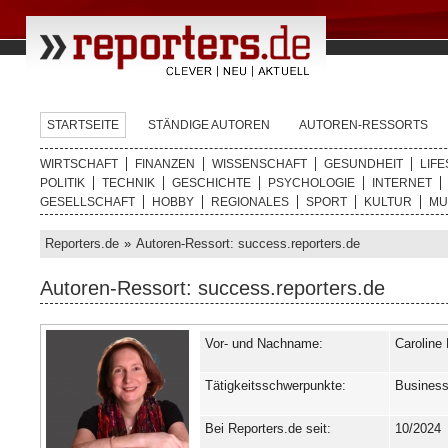
STARTSEITE
STÄNDIGE AUTOREN
AUTOREN-RESSORTS
WIRTSCHAFT
FINANZEN
WISSENSCHAFT
GESUNDHEIT
LIFE
POLITIK
TECHNIK
GESCHICHTE
PSYCHOLOGIE
INTERNET
GESELLSCHAFT
HOBBY
REGIONALES
SPORT
KULTUR
MU
Reporters.de
»
Autoren-Ressort: success.reporters.de
Autoren-Ressort: success.reporters.de
Vor- und Nachname:
Caroline 
Tätigkeitsschwerpunkte:
Business
Bei Reporters.de seit:
10/2024