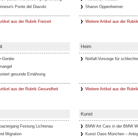
rinese's Ponte del Diavolo
Sharon Oppenheimer
h die steigende Anzahl digitaler
schaften und soziale Bindungen
..]
rtikel aus der Rubrik Freizeit
Weitere Artikel aus der Rubri
t
Heim
ienischen Metropolitanstadt Turin, in
Val di Viù, Val d'Ala und Val Grande, die
y-Geräte
Notfall-Vorsorge für schlechte
mangel
ioniert gesunde Ernährung
Mann im Schlosspark Theater
rtikel aus der Rubrik Gesundheit
Weitere Artikel aus der Rubri
n Allüren ist ein Meister der Verführung
mourösen Hommage an Thomas Mann
Kunst
paziergang Festung Lichtenau
BMW Art Cars in der BMW W
in Lanzo Torinese (Piemont,
nd Migration
Kunst Oase München – Antiqu