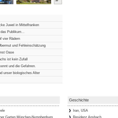
 der Würzburger Residenz
Würzburger Residenz nichts von dem, was
Hinter einer schlichten, viergeschossigen
ke Juwel in Mittelfranken
 das Publikum...
f vier Rädern
euersten Pflaster wurde
 Übermut und Fehleinschätzung
äuft, muss die Schultern manchmal
unst Oase
dass zwei Menschen kaum nebeneinander
chs ist kein Zufall
]
rkennt und die Gefahren.
d unser biologisches Alter
ufen und Marmor
hmestempel besucht man nicht alle
zen nicht verlassen muss?! Die
rlesen...]
Geschichte
ele
Iran, USA
her Garten München-Nymphenburg
Residenz Ansbach
schaft und Kreativität fördern