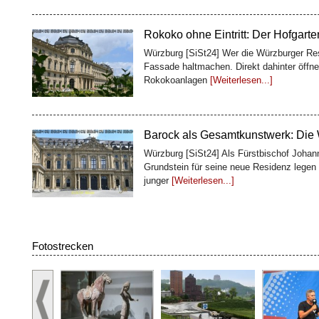
Barock als Gesamtkunstwerk: Die
Würzburg [SiSt24] Als Fürstbischof Johan
Grundstein für seine neue Residenz legen 
junger
[Weiterlesen...]
Bremerhavens größtes Puzzle: 16.0
Bremerhaven [SiSt24] Am 8. Längengrad is
zusammengewachsen: Im Klimahaus Brem
Besucher gemeinsam das wohl größte Pu
100 Fässer, ein Weltkulturerbe: D
Fotostrecken
Würzburg [SiSt24] Wer die Würzburger Res
Geschichte: Oben glänzen Treppenhaus und
zweites Bauwerk
[Weiterlesen...]