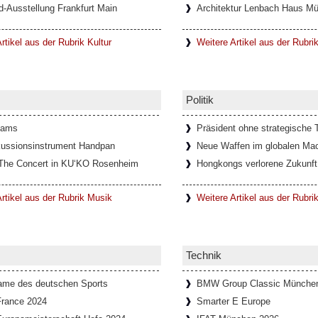
d-Ausstellung Frankfurt Main
Architektur Lenbach Haus M
 Torinese, mit nur 5.000 Einwohnern,
ie berühmte Teufelsbrücke – die Ponte del
rtikel aus der Rubrik Kultur
Weitere Artikel aus der Rubri
z
Politik
e und abenteuerliche Geschichte. Die
ihren markanten Burgwällen hatte eine
dams
Präsident ohne strategische T
ussionsinstrument Handpan
Neue Waffen im globalen Mac
The Concert in KU‘KO Rosenheim
Hongkongs verlorene Zukunft
erin Ingeborg Bachmann in Rom
rtikel aus der Rubrik Musik
Weitere Artikel aus der Rubrik
ng über die Schriftstellerin Ingeborg
teraturhaus München und der
Technik
Fame des deutschen Sports
BMW Group Classic Münche
France 2024
Smarter E Europe