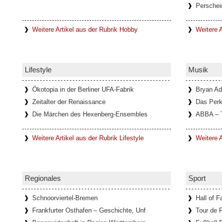
Perschei
In einem kleinen Ort mit dem Namen Lanzo
unweit von Turin entfernt, befindet sich d
Diavolo, die
[Weiterlesen...]
Weitere Artikel aus der Rubrik Hobby
Weitere A
Schloss Köpenick im Sommerglan
Lifestyle
Musik
Um Schloss Köpenick rankt sich eine lang
ehemalige Burg auf der Schlossinsel, mit 
ausgezeichnete
[Weiterlesen...]
Ökotopia in der Berliner UFA-Fabrik
Bryan A
Zeitalter der Renaissance
Das Perk
Die Märchen des Hexenberg-Ensembles
ABBA – 
Ausstellung über die Schriftstell
Weitere Artikel aus der Rubrik Lifestyle
Weitere A
Im Goethe-Haus in Rom läuft eine Ausstellu
Bachmann. In Zusammenarbeit mit dem Li
Österreichischen
[Weiterlesen...]
Regionales
Sport
Schnoorviertel-Bremen
Hall of 
Frankfurter Osthafen – Geschichte, Unf
Tour de 