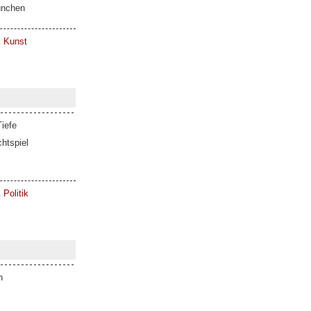
ünchen
k Kunst
iefe
htspiel
 Politik
n