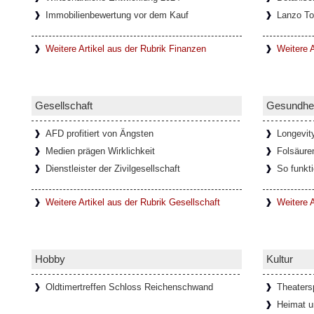
Immobilienbewertung vor dem Kauf
Lanzo To
In den letzten Jahrzehnten haben sich durc
Netzwerke immer mehr Onlinespiel-Gemein
entwickelt, die oft auch nach
[Weiterlesen.
Weitere Artikel aus der Rubrik Finanzen
Weitere A
Faszination Lanzo Torinese
Gesellschaft
Gesundhei
Die kleine Stadt Lanzo Torinese in der ital
Piemont, bildet das Tor zu den drei Tälern 
AFD profitiert von Ängsten
Longevit
auch als
[Weiterlesen...]
Medien prägen Wirklichkeit
Folsäure
Dienstleister der Zivilgesellschaft
So funkt
Glamouröse Hommage an Thomas 
Weitere Artikel aus der Rubrik Gesellschaft
Weitere A
Der charismatische Felix Krull mit mondäne
und der Verwandlungskunst. In der gla
anlässlich seines 150
[Weiterlesen...]
Hobby
Kultur
Oldtimertreffen Schloss Reichenschwand
Theaters
Ponte del Diavolo - Teufelsbrücke 
Heimat u
Italien)