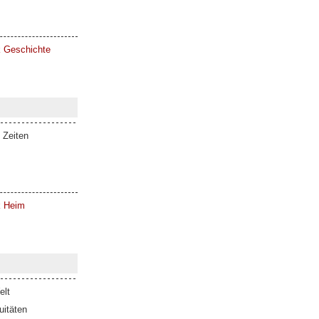
k Geschichte
 Zeiten
k Heim
elt
itäten