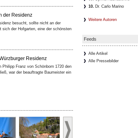
10.
Dr. Carlo Marino
 Würzburger Residenz
Weitere Autoren
n Philipp Franz von Schönborn 1720 den
ließ, war der beauftragte Baumeister ein
Feeds
Alle Artikel
00 Teile für eine Weltreise
Alle Pressebilder
t die Welt buchstäblich
erhaven haben Besucherinnen und
zzle
[Weiterlesen...]
er Residenzweinkeller
idenz besucht, sieht meist nur die halbe
 die Fresken Tiepolos, unten liegt ein