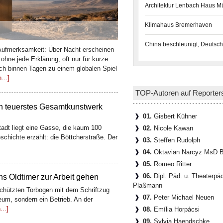
Architektur Lenbach Haus 
Klimahaus Bremerhaven
n teuerstes Gesamtkunstwerk
China beschleunigt, Deutsch
 Aufmerksamkeit: Über Nacht erscheinen
tadt liegt eine Gasse, die kaum 100
hne jede Erklärung, oft nur für kurze
schichte erzählt: die Böttcherstraße. Der
ich binnen Tagen zu einem globalen Spiel
...]
TOP-Autoren auf Reporter
 Oldtimer zur Arbeit gehen
01.
Gisbert Kühner
hützten Torbogen mit dem Schriftzug
02.
Nicole Kawan
um, sondern ein Betrieb. An der
..]
03.
Steffen Rudolph
04.
Oktavian Narcyz MsD B
05.
Romeo Ritter
06.
Dipl. Päd. u. Theaterpä
en der Residenz
Plaßmann
denz besucht, sollte nicht an der
07.
Peter Michael Neuen
t sich der Hofgarten, eine der schönsten
08.
Emília Horpácsi
09.
Sylvia Haendschke