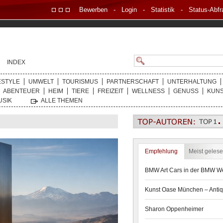
Bewerben
-
Login
-
Statistik
-
Status-Abfr
INDEX
ESTYLE
UMWELT
TOURISMUS
PARTNERSCHAFT
UNTERHALTUNG
ABENTEUER
HEIM
TIERE
FREIZEIT
WELLNESS
GENUSS
KUN
USIK
ALLE THEMEN
Empfehlung
Meist geles
BMW Art Cars in der BMW We
Kunst Oase München – Antiq
Sharon Oppenheimer