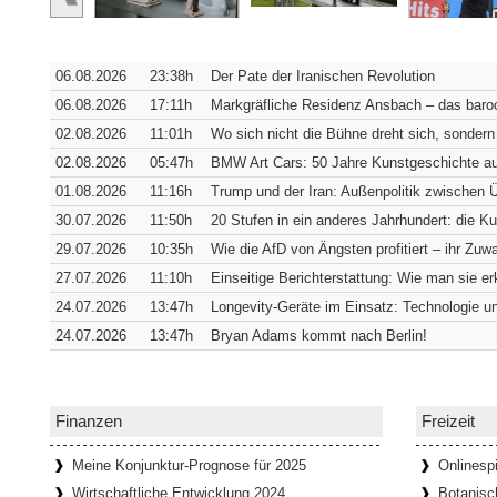
Verborgene Pracht: Die Hofkirche
Würzburg [SiSt24] Von außen verrät die 
06.08.2026
23:38h
Der Pate der Iranischen Revolution
sich in ihrer südwestlichen Ecke verbirgt. 
Fassade
[Weiterlesen...]
06.08.2026
17:11h
Markgräfliche Residenz Ansbach – das baroc
02.08.2026
11:01h
Wo sich nicht die Bühne dreht sich, sondern
02.08.2026
05:47h
BMW Art Cars: 50 Jahre Kunstgeschichte au
Wie Bremens ärmstes Viertel zum t
01.08.2026
11:16h
Trump und der Iran: Außenpolitik zwischen
Bremen [SiSt24] Wer durch den Schnoor l
30.07.2026
11:50h
20 Stufen in ein anderes Jahrhundert: die K
einziehen: Die Gassen sind so schmal, 
29.07.2026
10:35h
Wie die AfD von Ängsten profitiert – ihr Zuwa
passen. Genau das hat das
[Weiterlesen...
27.07.2026
11:10h
Einseitige Berichterstattung: Wie man sie e
24.07.2026
13:47h
Longevity-Geräte im Einsatz: Technologie un
24.07.2026
13:47h
Bryan Adams kommt nach Berlin!
65 Tafeln, 132 Helden und 358 St
Donaustauf [SiSt24] Einen imposanten Ru
Tage. Aber wenn man dazu die Landesgren
Walhalla bei Donaustauf, hoch über
[Weite
Finanzen
Freizeit
Meine Konjunktur-Prognose für 2025
Onlinespi
Wirtschaftliche Entwicklung 2024
Botanisc
Onlinespiele können soziale Gemein