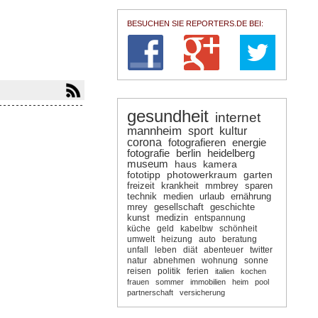
BESUCHEN SIE REPORTERS.DE BEI:
gesundheit
internet
mannheim
sport
kultur
corona
fotografieren
energie
fotografie
berlin
heidelberg
museum
haus
kamera
fototipp
photowerkraum
garten
freizeit
krankheit
mmbrey
sparen
technik
medien
urlaub
ernährung
mrey
gesellschaft
geschichte
kunst
medizin
entspannung
küche
geld
kabelbw
schönheit
umwelt
heizung
auto
beratung
unfall
leben
diät
abenteuer
twitter
natur
abnehmen
wohnung
sonne
reisen
politik
ferien
italien
kochen
frauen
sommer
immobilien
heim
pool
partnerschaft
versicherung