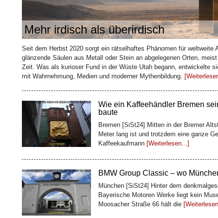
Mehr irdisch als überirdisch
Wie ein Kaffeehändler Bremen sei
baute
Seit dem Herbst 2020 sorgt ein rätselhaftes Phänomen für weltweite
Bremen [SiSt24] Mitten in der Bremer Alts
glänzende Säulen aus Metall oder Stein an abgelegenen Orten, meist o
Meter lang ist und trotzdem eine ganze Ge
Zeit. Was als kurioser Fund in der Wüste Utah begann, entwickelte s
Kaffeekaufmann
[Weiterlesen...]
mit Wahrnehmung, Medien und moderner Mythenbildung.
[Weiterlesen
BMW Group Classic – wo Münchens
München [SiSt24] Hinter dem denkmalgesc
Bayerische Motoren Werke liegt kein Muse
Moosacher Straße 66 hält die
[Weiterlesen.
Rokoko ohne Eintritt: Der Hofgart
Würzburg [SiSt24] Wer die Würzburger Resi
Fassade haltmachen. Direkt dahinter öffne
Rokokoanlagen
[Weiterlesen...]