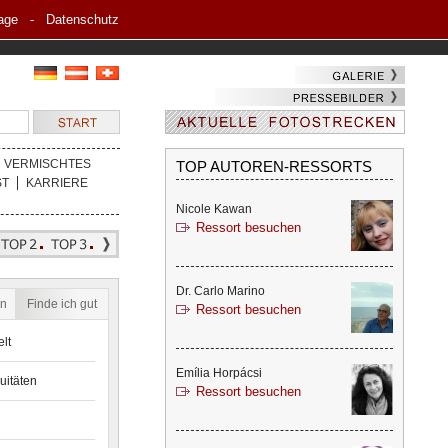
age
-
Datenschutz
VERMISCHTES
TOP AUTOREN-RESSORTS
ST
KARRIERE
Nicole Kawan
Ressort besuchen
Dr. Carlo Marino
en
Finde ich gut
Ressort besuchen
lt
Emília Horpácsi
uitäten
Ressort besuchen