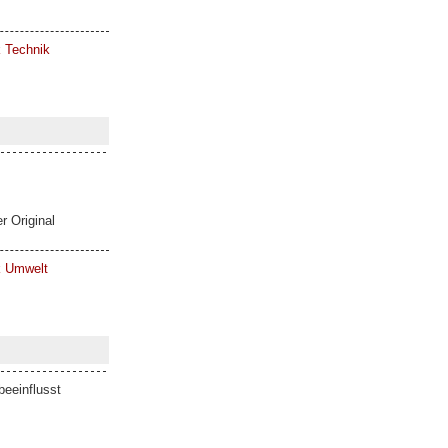
k Technik
r Original
ik Umwelt
eeinflusst