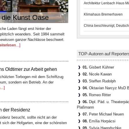
Architektur Lenbach Haus 
Klimahaus Bremerhaven
: die Kunst Oase
n teuerstes Gesamtkunstwerk
China beschleunigt, Deutsch
che Laden fängt erst hinter der
tadt liegt eine Gasse, die kaum 100
 plötzlich woanders. Seit 1984 sammelt
schichte erzählt: die Böttcherstraße. Der
 Gewissen ganzer Nachlässe beschwert.
iterlesen...]
TOP-Autoren auf Reporter
 Oldtimer zur Arbeit gehen
01.
Gisbert Kühner
hützten Torbogen mit dem Schriftzug
02.
Nicole Kawan
um, sondern ein Betrieb. An der
..]
03.
Steffen Rudolph
04.
Oktavian Narcyz MsD B
05.
Romeo Ritter
06.
Dipl. Päd. u. Theaterpä
en der Residenz
Plaßmann
denz besucht, sollte nicht an der
07.
Peter Michael Neuen
t sich der Hofgarten, eine der schönsten
08.
Emília Horpácsi
09.
Sylvia Haendschke