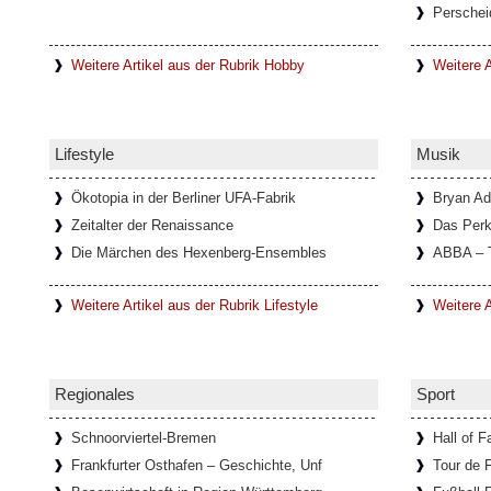
Perschei
In einem kleinen Ort mit dem Namen Lanzo
unweit von Turin entfernt, befindet sich d
Diavolo, die
[Weiterlesen...]
Weitere Artikel aus der Rubrik Hobby
Weitere A
Schloss Köpenick im Sommerglan
Lifestyle
Musik
Um Schloss Köpenick rankt sich eine lang
ehemalige Burg auf der Schlossinsel, mit 
ausgezeichnete
[Weiterlesen...]
Ökotopia in der Berliner UFA-Fabrik
Bryan A
Zeitalter der Renaissance
Das Perk
Die Märchen des Hexenberg-Ensembles
ABBA – 
Ausstellung über die Schriftstell
Weitere Artikel aus der Rubrik Lifestyle
Weitere A
Im Goethe-Haus in Rom läuft eine Ausstellu
Bachmann. In Zusammenarbeit mit dem Li
Österreichischen
[Weiterlesen...]
Regionales
Sport
Schnoorviertel-Bremen
Hall of 
Frankfurter Osthafen – Geschichte, Unf
Tour de 