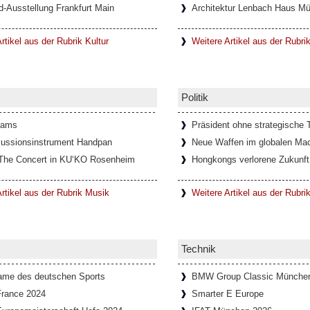
d-Ausstellung Frankfurt Main
Architektur Lenbach Haus M
 Torinese, mit nur 5.000 Einwohnern,
ie berühmte Teufelsbrücke – die Ponte del
rtikel aus der Rubrik Kultur
Weitere Artikel aus der Rubri
z
Politik
e und abenteuerliche Geschichte. Die
ihren markanten Burgwällen hatte eine
dams
Präsident ohne strategische T
ussionsinstrument Handpan
Neue Waffen im globalen Mac
The Concert in KU‘KO Rosenheim
Hongkongs verlorene Zukunft
erin Ingeborg Bachmann in Rom
rtikel aus der Rubrik Musik
Weitere Artikel aus der Rubrik
ng über die Schriftstellerin Ingeborg
teraturhaus München und der
Technik
Fame des deutschen Sports
BMW Group Classic Münche
France 2024
Smarter E Europe