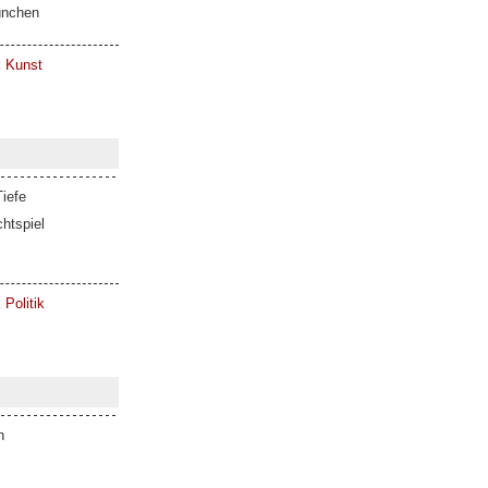
ünchen
k Kunst
iefe
htspiel
 Politik
n