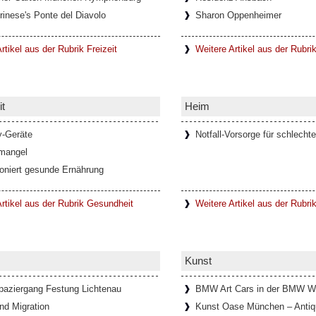
rinese's Ponte del Diavolo
Sharon Oppenheimer
h die steigende Anzahl digitaler
schaften und soziale Bindungen
..]
rtikel aus der Rubrik Freizeit
Weitere Artikel aus der Rubri
t
Heim
ienischen Metropolitanstadt Turin, in
Val di Viù, Val d'Ala und Val Grande, die
y-Geräte
Notfall-Vorsorge für schlechte
mangel
ioniert gesunde Ernährung
Mann im Schlosspark Theater
rtikel aus der Rubrik Gesundheit
Weitere Artikel aus der Rubri
n Allüren ist ein Meister der Verführung
mourösen Hommage an Thomas Mann
Kunst
paziergang Festung Lichtenau
BMW Art Cars in der BMW W
in Lanzo Torinese (Piemont,
nd Migration
Kunst Oase München – Antiqu