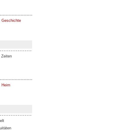
k Geschichte
 Zeiten
k Heim
elt
itäten