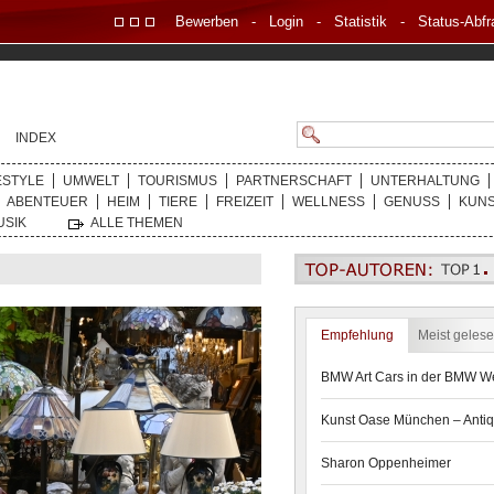
Bewerben
-
Login
-
Statistik
-
Status-Abfr
INDEX
ESTYLE
UMWELT
TOURISMUS
PARTNERSCHAFT
UNTERHALTUNG
ABENTEUER
HEIM
TIERE
FREIZEIT
WELLNESS
GENUSS
KUN
USIK
ALLE THEMEN
Empfehlung
Meist geles
BMW Art Cars in der BMW We
Kunst Oase München – Antiq
Sharon Oppenheimer