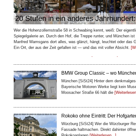
20 Stufen in ein anderes Jahrhundert
Wie ein Kaffeehändler Bremen sei
baute
Wer die Hohenzollernstraße 58 in Schwabing kennt, weiß: Der eigentli
Bremen [SiSt24] Mitten in der Bremer Alts
Spiegelgalerie an. Durch den Hof, die Treppe runter, und München ist
Meter lang ist und trotzdem eine ganze Ge
Manfred Wamsgans dort alles, was glänzt, hängt, leuchtet oder das
Kaffeekaufmann
[Weiterlesen...]
Ein Ort, der aus der Zeit gefallen ist — und das mit voller Absicht.
[We
BMW Group Classic – wo Münchens
München [SiSt24] Hinter dem denkmalgesc
Bayerische Motoren Werke liegt kein Muse
Moosacher Straße 66 hält die
[Weiterlesen.
Rokoko ohne Eintritt: Der Hofgart
Würzburg [SiSt24] Wer die Würzburger Resi
Fassade haltmachen. Direkt dahinter öffne
Rokokoanlagen
[Weiterlesen...]