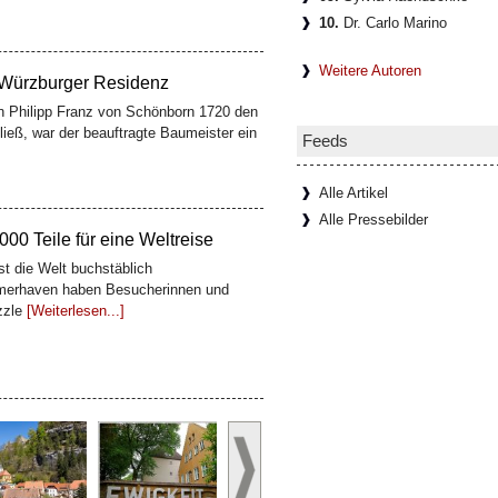
10.
Dr. Carlo Marino
 Würzburger Residenz
Weitere Autoren
n Philipp Franz von Schönborn 1720 den
ließ, war der beauftragte Baumeister ein
Feeds
Alle Artikel
00 Teile für eine Weltreise
Alle Pressebilder
t die Welt buchstäblich
erhaven haben Besucherinnen und
zzle
[Weiterlesen...]
er Residenzweinkeller
idenz besucht, sieht meist nur die halbe
 die Fresken Tiepolos, unten liegt ein