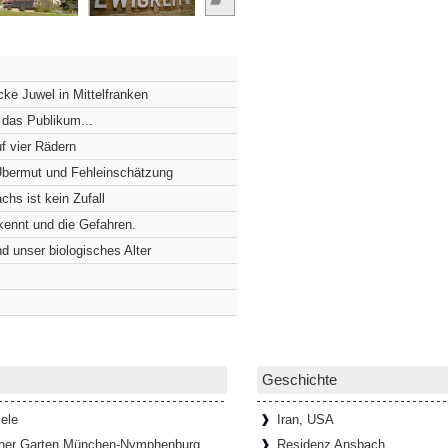
 der Würzburger Residenz
Würzburger Residenz nichts von dem, was
Hinter einer schlichten, viergeschossigen
ke Juwel in Mittelfranken
 das Publikum...
f vier Rädern
euersten Pflaster wurde
 Übermut und Fehleinschätzung
äuft, muss die Schultern manchmal
chs ist kein Zufall
dass zwei Menschen kaum nebeneinander
rkennt und die Gefahren.
]
d unser biologisches Alter
ufen und Marmor
hmestempel besucht man nicht alle
zen nicht verlassen muss?! Die
rlesen...]
Geschichte
ele
Iran, USA
her Garten München-Nymphenburg
Residenz Ansbach
schaft und Kreativität fördern