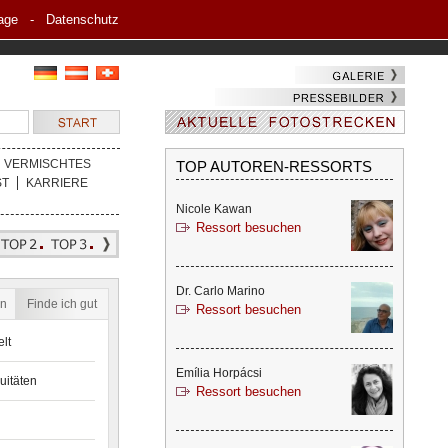
age
-
Datenschutz
VERMISCHTES
TOP AUTOREN-RESSORTS
ST
KARRIERE
Nicole Kawan
Ressort besuchen
Dr. Carlo Marino
en
Finde ich gut
Ressort besuchen
lt
Emília Horpácsi
uitäten
Ressort besuchen