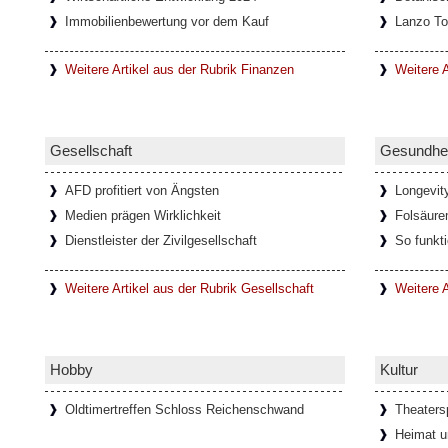
Immobilienbewertung vor dem Kauf
Lanzo To
In den letzten Jahrzehnten haben sich durc
Netzwerke immer mehr Onlinespiel-Gemein
entwickelt, die oft auch nach
[Weiterlesen.
Weitere Artikel aus der Rubrik Finanzen
Weitere A
Faszination Lanzo Torinese
Gesellschaft
Gesundhei
Die kleine Stadt Lanzo Torinese in der ital
Piemont, bildet das Tor zu den drei Tälern 
AFD profitiert von Ängsten
Longevit
auch als
[Weiterlesen...]
Medien prägen Wirklichkeit
Folsäure
Dienstleister der Zivilgesellschaft
So funkt
Glamouröse Hommage an Thomas 
Weitere Artikel aus der Rubrik Gesellschaft
Weitere A
Der charismatische Felix Krull mit mondäne
und der Verwandlungskunst. In der gla
anlässlich seines 150
[Weiterlesen...]
Hobby
Kultur
Oldtimertreffen Schloss Reichenschwand
Theaters
Ponte del Diavolo - Teufelsbrücke 
Heimat u
Italien)