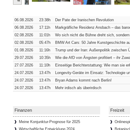
Verborgene Pracht: Die Hofkirche
Würzburg [SiSt24] Von außen verrät die 
06.08.2026
23:38h
Der Pate der Iranischen Revolution
sich in ihrer südwestlichen Ecke verbirgt. 
Fassade
[Weiterlesen...]
06.08.2026
17:11h
Markgräfliche Residenz Ansbach – das baroc
02.08.2026
11:01h
Wo sich nicht die Bühne dreht sich, sondern
02.08.2026
05:47h
BMW Art Cars: 50 Jahre Kunstgeschichte au
Wie Bremens ärmstes Viertel zum t
01.08.2026
11:16h
Trump und der Iran: Außenpolitik zwischen
Bremen [SiSt24] Wer durch den Schnoor l
29.07.2026
10:35h
Wie die AfD von Ängsten profitiert – ihr Zuwa
einziehen: Die Gassen sind so schmal, 
27.07.2026
11:10h
Einseitige Berichterstattung: Wie man sie e
passen. Genau das hat das
[Weiterlesen...
24.07.2026
13:47h
Longevity-Geräte im Einsatz: Technologie un
24.07.2026
13:47h
Bryan Adams kommt nach Berlin!
24.07.2026
13:47h
Mehr irdisch als überirdisch
65 Tafeln, 132 Helden und 358 St
Donaustauf [SiSt24] Einen imposanten Ru
Tage. Aber wenn man dazu die Landesgren
Walhalla bei Donaustauf, hoch über
[Weite
Finanzen
Freizeit
Meine Konjunktur-Prognose für 2025
Onlinespi
Wirtschaftliche Entwicklung 2024
Botanisc
Onlinespiele können soziale Gemein