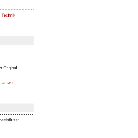
k Technik
r Original
ik Umwelt
eeinflusst