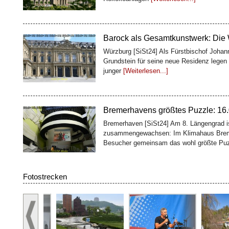
Barock als Gesamtkunstwerk: Die
Würzburg [SiSt24] Als Fürstbischof Johan
Grundstein für seine neue Residenz legen 
junger
[Weiterlesen...]
Bremerhavens größtes Puzzle: 16.0
Bremerhaven [SiSt24] Am 8. Längengrad is
zusammengewachsen: Im Klimahaus Brem
Besucher gemeinsam das wohl größte Pu
100 Fässer, ein Weltkulturerbe: D
Fotostrecken
Würzburg [SiSt24] Wer die Würzburger Res
Geschichte: Oben glänzen Treppenhaus und
zweites Bauwerk
[Weiterlesen...]