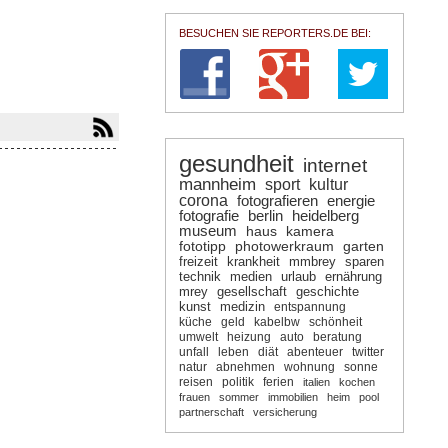
BESUCHEN SIE REPORTERS.DE BEI:
gesundheit
internet
mannheim
sport
kultur
corona
fotografieren
energie
fotografie
berlin
heidelberg
museum
haus
kamera
fototipp
photowerkraum
garten
freizeit
krankheit
mmbrey
sparen
technik
medien
urlaub
ernährung
mrey
gesellschaft
geschichte
kunst
medizin
entspannung
küche
geld
kabelbw
schönheit
umwelt
heizung
auto
beratung
unfall
leben
diät
abenteuer
twitter
natur
abnehmen
wohnung
sonne
reisen
politik
ferien
italien
kochen
frauen
sommer
immobilien
heim
pool
partnerschaft
versicherung