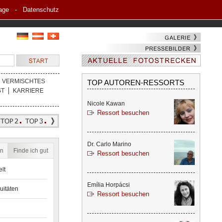
age
-
Datenschutz
VERMISCHTES
TOP AUTOREN-RESSORTS
ST
KARRIERE
Nicole Kawan
Ressort besuchen
Dr. Carlo Marino
en
Finde ich gut
Ressort besuchen
lt
Emília Horpácsi
uitäten
Ressort besuchen