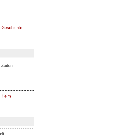
k Geschichte
 Zeiten
k Heim
elt