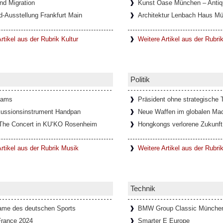
nd Migration
Kunst Oase München – Antiqu
d-Ausstellung Frankfurt Main
Architektur Lenbach Haus M
 Torinese, mit nur 5.000 Einwohnern,
ie berühmte Teufelsbrücke – die Ponte del
rtikel aus der Rubrik Kultur
Weitere Artikel aus der Rubri
z
Politik
e und abenteuerliche Geschichte. Die
ihren markanten Burgwällen hatte eine
dams
Präsident ohne strategische T
ussionsinstrument Handpan
Neue Waffen im globalen Mac
The Concert in KU‘KO Rosenheim
Hongkongs verlorene Zukunft
erin Ingeborg Bachmann in Rom
rtikel aus der Rubrik Musik
Weitere Artikel aus der Rubrik
ng über die Schriftstellerin Ingeborg
teraturhaus München und der
Technik
Fame des deutschen Sports
BMW Group Classic Münche
France 2024
Smarter E Europe