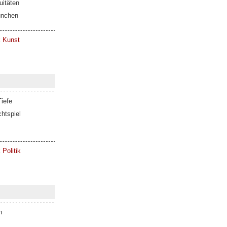
itäten
ünchen
k Kunst
iefe
htspiel
 Politik
n