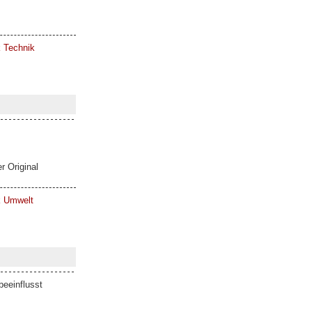
k Technik
r Original
ik Umwelt
eeinflusst