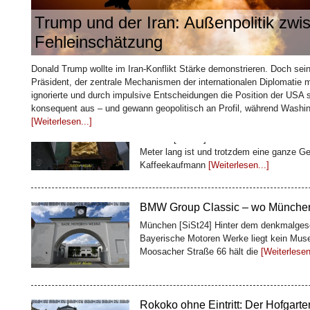
Trump und der Iran: Außenpolitik zw
Fehleinschätzung
Wie ein Kaffeehändler Bremen sei
Donald Trump wollte im Iran‑Konflikt Stärke demonstrieren. Doch seine 
baute
Präsident, der zentrale Mechanismen der internationalen Diplomatie m
Bremen [SiSt24] Mitten in der Bremer Alts
ignorierte und durch impulsive Entscheidungen die Position der USA 
Meter lang ist und trotzdem eine ganze Ge
konsequent aus – und gewann geopolitisch an Profil, während Washing
Kaffeekaufmann
[Weiterlesen...]
[Weiterlesen...]
BMW Group Classic – wo Münchens
München [SiSt24] Hinter dem denkmalgesc
Bayerische Motoren Werke liegt kein Muse
Moosacher Straße 66 hält die
[Weiterlesen.
Rokoko ohne Eintritt: Der Hofgart
Würzburg [SiSt24] Wer die Würzburger Resi
Fassade haltmachen. Direkt dahinter öffne
Rokokoanlagen
[Weiterlesen...]