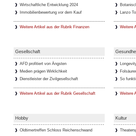
Wirtschaftliche Entwicklung 2024
Botanisc
Onlinespiele können soziale Gemein
Immobilienbewertung vor dem Kauf
Lanzo To
In den letzten Jahrzehnten haben sich durc
Netzwerke immer mehr Onlinespiel-Gemein
entwickelt, die oft auch nach
[Weiterlesen.
Weitere Artikel aus der Rubrik Finanzen
Weitere A
Faszination Lanzo Torinese
Gesellschaft
Gesundhei
Die kleine Stadt Lanzo Torinese in der ital
Piemont, bildet das Tor zu den drei Tälern 
AFD profitiert von Ängsten
Longevit
auch als
[Weiterlesen...]
Medien prägen Wirklichkeit
Folsäure
Dienstleister der Zivilgesellschaft
So funkt
Glamouröse Hommage an Thomas 
Weitere Artikel aus der Rubrik Gesellschaft
Weitere A
Der charismatische Felix Krull mit mondäne
und der Verwandlungskunst. In der gla
anlässlich seines 150
[Weiterlesen...]
Hobby
Kultur
Oldtimertreffen Schloss Reichenschwand
Theaters
Ponte del Diavolo - Teufelsbrücke 