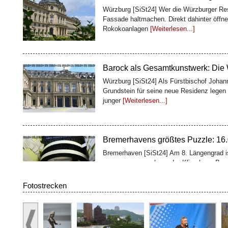
Barock als Gesamtkunstwerk: Die
Würzburg [SiSt24] Als Fürstbischof Johan
Grundstein für seine neue Residenz legen 
junger
[Weiterlesen...]
Bremerhavens größtes Puzzle: 16.0
Bremerhaven [SiSt24] Am 8. Längengrad is
zusammengewachsen: Im Klimahaus Brem
Besucher gemeinsam das wohl größte Pu
100 Fässer, ein Weltkulturerbe: D
Fotostrecken
Würzburg [SiSt24] Wer die Würzburger Res
Geschichte: Oben glänzen Treppenhaus und
zweites Bauwerk
[Weiterlesen...]