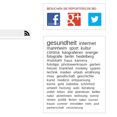
BESUCHEN SIE REPORTERS.DE BEI:
gesundheit
internet
mannheim
sport
kultur
corona
fotografieren
energie
fotografie
berlin
heidelberg
museum
haus
kamera
fototipp
photowerkraum
garten
freizeit
krankheit
mmbrey
sparen
technik
medien
urlaub
ernährung
mrey
gesellschaft
geschichte
kunst
medizin
entspannung
küche
geld
kabelbw
schönheit
umwelt
heizung
auto
beratung
unfall
leben
diät
abenteuer
twitter
natur
abnehmen
wohnung
sonne
reisen
politik
ferien
italien
kochen
frauen
sommer
immobilien
heim
pool
partnerschaft
versicherung