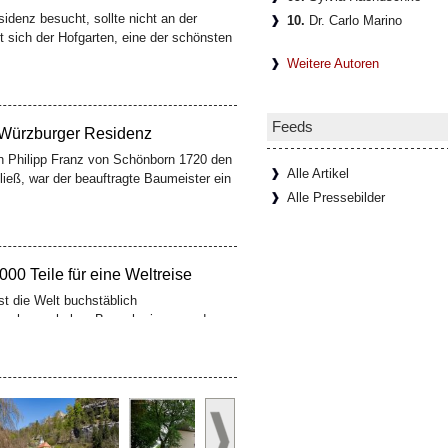
10.
Dr. Carlo Marino
Weitere Autoren
 Würzburger Residenz
n Philipp Franz von Schönborn 1720 den
ließ, war der beauftragte Baumeister ein
Feeds
Alle Artikel
Alle Pressebilder
00 Teile für eine Weltreise
t die Welt buchstäblich
erhaven haben Besucherinnen und
zzle
[Weiterlesen...]
er Residenzweinkeller
idenz besucht, sieht meist nur die halbe
 die Fresken Tiepolos, unten liegt ein