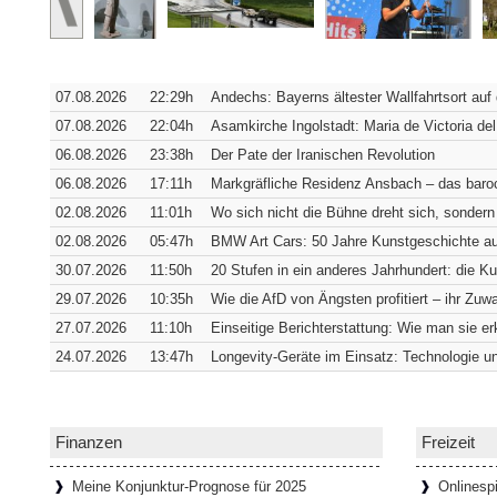
Verborgene Pracht: Die Hofkirche
Würzburg [SiSt24] Von außen verrät die 
07.08.2026
22:29h
Andechs: Bayerns ältester Wallfahrtsort auf
sich in ihrer südwestlichen Ecke verbirgt. 
Fassade
[Weiterlesen...]
07.08.2026
22:04h
Asamkirche Ingolstadt: Maria de Victoria del
06.08.2026
23:38h
Der Pate der Iranischen Revolution
06.08.2026
17:11h
Markgräfliche Residenz Ansbach – das baroc
Wie Bremens ärmstes Viertel zum t
02.08.2026
11:01h
Wo sich nicht die Bühne dreht sich, sondern
Bremen [SiSt24] Wer durch den Schnoor l
02.08.2026
05:47h
BMW Art Cars: 50 Jahre Kunstgeschichte au
einziehen: Die Gassen sind so schmal, 
30.07.2026
11:50h
20 Stufen in ein anderes Jahrhundert: die K
passen. Genau das hat das
[Weiterlesen...
29.07.2026
10:35h
Wie die AfD von Ängsten profitiert – ihr Zuwa
27.07.2026
11:10h
Einseitige Berichterstattung: Wie man sie e
24.07.2026
13:47h
Longevity-Geräte im Einsatz: Technologie un
65 Tafeln, 132 Helden und 358 St
Donaustauf [SiSt24] Einen imposanten Ru
Tage. Aber wenn man dazu die Landesgren
Walhalla bei Donaustauf, hoch über
[Weite
Finanzen
Freizeit
Meine Konjunktur-Prognose für 2025
Onlinespi