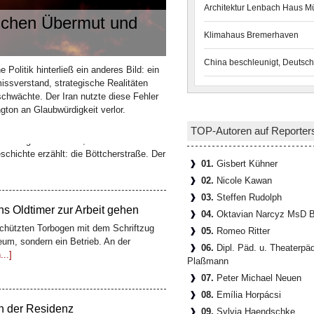
Architektur Lenbach Haus 
ischen Übermut und
Klimahaus Bremerhaven
China beschleunigt, Deutsch
n teuerstes Gesamtkunstwerk
Politik hinterließ ein anderes Bild: ein
issverstand, strategische Realitäten
tadt liegt eine Gasse, die kaum 100
schwächte. Der Iran nutzte diese Fehler
schichte erzählt: die Böttcherstraße. Der
ton an Glaubwürdigkeit verlor.
TOP-Autoren auf Reporter
 Oldtimer zur Arbeit gehen
01.
Gisbert Kühner
02.
Nicole Kawan
hützten Torbogen mit dem Schriftzug
um, sondern ein Betrieb. An der
03.
Steffen Rudolph
..]
04.
Oktavian Narcyz MsD B
05.
Romeo Ritter
06.
Dipl. Päd. u. Theaterpä
Plaßmann
en der Residenz
07.
Peter Michael Neuen
denz besucht, sollte nicht an der
t sich der Hofgarten, eine der schönsten
08.
Emília Horpácsi
09.
Sylvia Haendschke