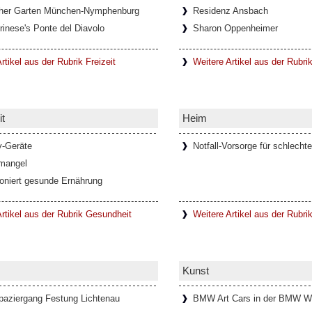
her Garten München-Nymphenburg
Residenz Ansbach
schaft und Kreativität fördern
rinese's Ponte del Diavolo
Sharon Oppenheimer
h die steigende Anzahl digitaler
schaften und soziale Bindungen
..]
rtikel aus der Rubrik Freizeit
Weitere Artikel aus der Rubri
t
Heim
ienischen Metropolitanstadt Turin, in
Val di Viù, Val d'Ala und Val Grande, die
y-Geräte
Notfall-Vorsorge für schlechte
mangel
ioniert gesunde Ernährung
Mann im Schlosspark Theater
rtikel aus der Rubrik Gesundheit
Weitere Artikel aus der Rubri
n Allüren ist ein Meister der Verführung
mourösen Hommage an Thomas Mann
Kunst
paziergang Festung Lichtenau
BMW Art Cars in der BMW W
in Lanzo Torinese (Piemont,