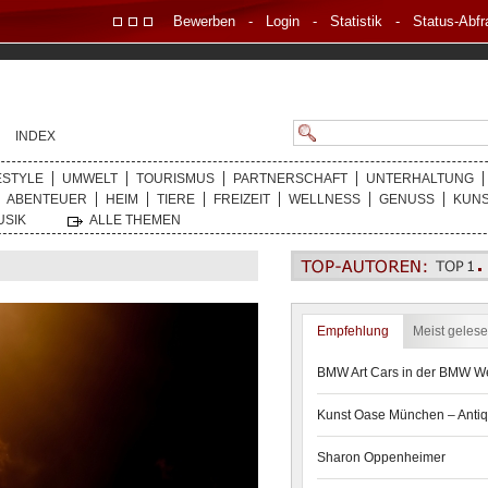
Bewerben
-
Login
-
Statistik
-
Status-Abfr
INDEX
ESTYLE
UMWELT
TOURISMUS
PARTNERSCHAFT
UNTERHALTUNG
ABENTEUER
HEIM
TIERE
FREIZEIT
WELLNESS
GENUSS
KUN
USIK
ALLE THEMEN
Empfehlung
Meist geles
BMW Art Cars in der BMW We
Kunst Oase München – Antiq
Sharon Oppenheimer