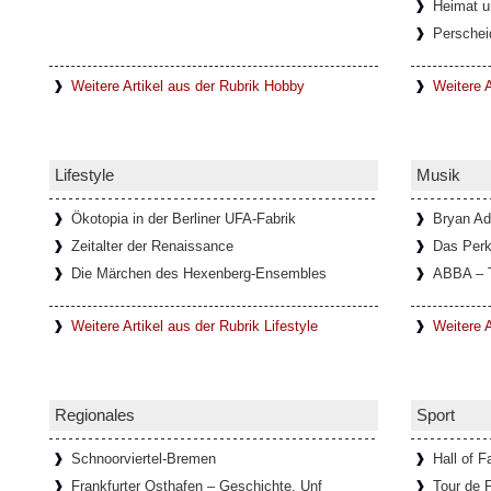
Heimat u
Italien)
Perschei
In einem kleinen Ort mit dem Namen Lanzo
unweit von Turin entfernt, befindet sich d
Diavolo, die
[Weiterlesen...]
Weitere Artikel aus der Rubrik Hobby
Weitere A
Schloss Köpenick im Sommerglan
Lifestyle
Musik
Um Schloss Köpenick rankt sich eine lang
ehemalige Burg auf der Schlossinsel, mit 
ausgezeichnete
[Weiterlesen...]
Ökotopia in der Berliner UFA-Fabrik
Bryan A
Zeitalter der Renaissance
Das Perk
Die Märchen des Hexenberg-Ensembles
ABBA – 
Ausstellung über die Schriftstell
Weitere Artikel aus der Rubrik Lifestyle
Weitere A
Im Goethe-Haus in Rom läuft eine Ausstellu
Bachmann. In Zusammenarbeit mit dem Li
Österreichischen
[Weiterlesen...]
Regionales
Sport
Schnoorviertel-Bremen
Hall of 
Frankfurter Osthafen – Geschichte, Unf
Tour de 