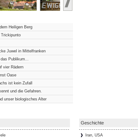
 der Würzburger Residenz
Würzburger Residenz nichts von dem, was
 dem Heiligen Berg
Hinter einer schlichten, viergeschossigen
 Trickipunto
ke Juwel in Mittelfranken
euersten Pflaster wurde
 das Publikum...
äuft, muss die Schultern manchmal
f vier Rädern
dass zwei Menschen kaum nebeneinander
unst Oase
]
chs ist kein Zufall
rkennt und die Gefahren.
d unser biologisches Alter
ufen und Marmor
hmestempel besucht man nicht alle
zen nicht verlassen muss?! Die
rlesen...]
Geschichte
ele
Iran, USA