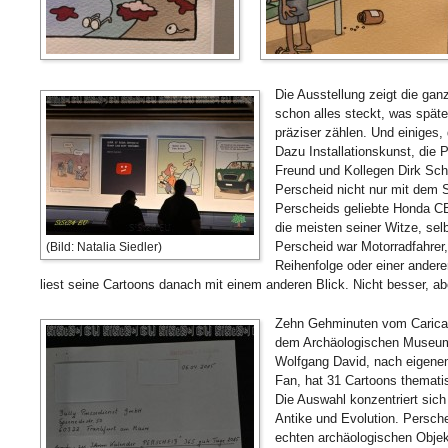
Die Ausstellung zeigt die gan
schon alles steckt, was spät
präziser zählen. Und einiges, 
Dazu Installationskunst, die
Freund und Kollegen Dirk Schm
Perscheid nicht nur mit dem S
Perscheids geliebte Honda CB 
die meisten seiner Witze, sel
Perscheid war Motorradfahrer,
(Bild: Natalia Siedler)
Reihenfolge oder einer andere
liest seine Cartoons danach mit einem anderen Blick. Nicht besser, ab
Zehn Gehminuten vom Caricatu
dem Archäologischen Museum 
Wolfgang David, nach eigenem
Fan, hat 31 Cartoons thematis
Die Auswahl konzentriert sich
Antike und Evolution. Persche
echten archäologischen Objek