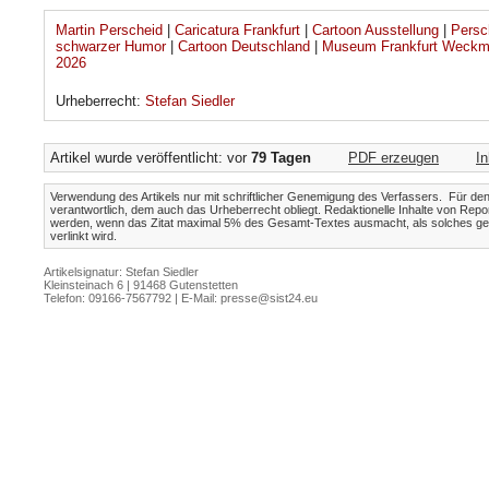
Martin Perscheid
|
Caricatura Frankfurt
|
Cartoon Ausstellung
|
Persc
schwarzer Humor
|
Cartoon Deutschland
|
Museum Frankfurt Weckm
2026
Urheberrecht:
Stefan Siedler
Artikel wurde veröffentlicht: vor
79 Tagen
PDF erzeugen
I
Verwendung des Artikels nur mit schriftlicher Genemigung des Verfassers. Für den I
verantwortlich, dem auch das Urheberrecht obliegt. Redaktionelle Inhalte von Repo
werden, wenn das Zitat maximal 5% des Gesamt-Textes ausmacht, als solches gek
verlinkt wird.
Artikelsignatur: Stefan Siedler
Kleinsteinach 6 | 91468 Gutenstetten
Telefon: 09166-7567792 | E-Mail:
presse@sist24.eu