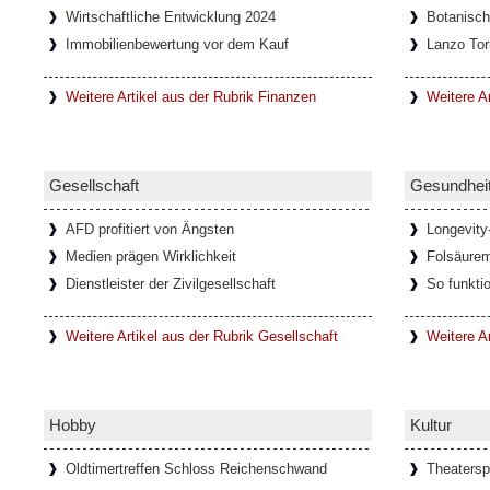
Wirtschaftliche Entwicklung 2024
Botanisc
Onlinespiele können soziale Gemein
Immobilienbewertung vor dem Kauf
Lanzo Tor
In den letzten Jahrzehnten haben sich durch
Netzwerke immer mehr Onlinespiel-Gemein
entwickelt, die oft auch nach
[Weiterlesen..
Weitere Artikel aus der Rubrik Finanzen
Weitere Ar
Faszination Lanzo Torinese
Gesellschaft
Gesundhei
Die kleine Stadt Lanzo Torinese in der itali
Piemont, bildet das Tor zu den drei Tälern V
AFD profitiert von Ängsten
Longevity
auch als
[Weiterlesen...]
Medien prägen Wirklichkeit
Folsäure
Dienstleister der Zivilgesellschaft
So funkti
Glamouröse Hommage an Thomas M
Weitere Artikel aus der Rubrik Gesellschaft
Weitere A
Der charismatische Felix Krull mit mondänen
und der Verwandlungskunst. In der glam
anlässlich seines 150
[Weiterlesen...]
Hobby
Kultur
Oldtimertreffen Schloss Reichenschwand
Theatersp
Ponte del Diavolo - Teufelsbrücke 