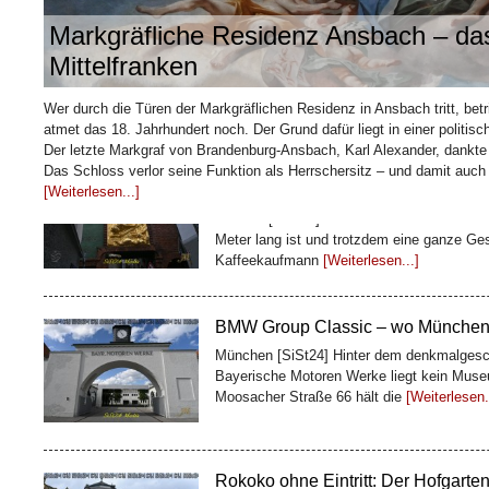
Markgräfliche Residenz Ansbach – das
Mittelfranken
Wie ein Kaffeehändler Bremen sei
Wer durch die Türen der Markgräflichen Residenz in Ansbach tritt, betr
baute
atmet das 18. Jahrhundert noch. Der Grund dafür liegt in einer politi
Bremen [SiSt24] Mitten in der Bremer Altst
Der letzte Markgraf von Brandenburg-Ansbach, Karl Alexander, dankt
Meter lang ist und trotzdem eine ganze Ges
Das Schloss verlor seine Funktion als Herrschersitz – und damit auch
Kaffeekaufmann
[Weiterlesen...]
[Weiterlesen...]
BMW Group Classic – wo Münchens 
München [SiSt24] Hinter dem denkmalgesc
Bayerische Motoren Werke liegt kein Museu
Moosacher Straße 66 hält die
[Weiterlesen.
Rokoko ohne Eintritt: Der Hofgarte
Würzburg [SiSt24] Wer die Würzburger Resi
Fassade haltmachen. Direkt dahinter öffnet
Rokokoanlagen
[Weiterlesen...]