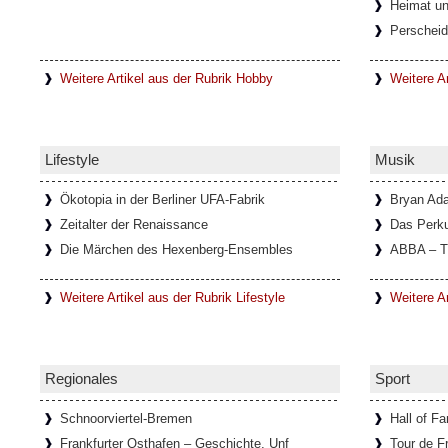
Heimat un
Italien)
Perscheid
In einem kleinen Ort mit dem Namen Lanzo 
unweit von Turin entfernt, befindet sich di
Diavolo, die
[Weiterlesen...]
Weitere Artikel aus der Rubrik Hobby
Weitere Ar
Schloss Köpenick im Sommerglan
Lifestyle
Musik
Um Schloss Köpenick rankt sich eine lange
ehemalige Burg auf der Schlossinsel, mit i
ausgezeichnete
[Weiterlesen...]
Ökotopia in der Berliner UFA-Fabrik
Bryan Ad
Zeitalter der Renaissance
Das Perk
Die Märchen des Hexenberg-Ensembles
ABBA – T
Ausstellung über die Schriftstelle
Weitere Artikel aus der Rubrik Lifestyle
Weitere A
Im Goethe-Haus in Rom läuft eine Ausstellun
Bachmann. In Zusammenarbeit mit dem Li
Österreichischen
[Weiterlesen...]
Regionales
Sport
Schnoorviertel-Bremen
Hall of F
Frankfurter Osthafen – Geschichte, Unf
Tour de F