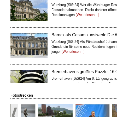
Barock als Gesamtkunstwerk: Die 
Würzburg [SiSt24] Als Fürstbischof Johan
Grundstein für seine neue Residenz legen l
junger
[Weiterlesen...]
Bremerhavens größtes Puzzle: 16.00
Bremerhaven [SiSt24] Am 8. Längengrad ist
zusammengewachsen: Im Klimahaus Breme
Besucher gemeinsam das wohl größte Puz
100 Fässer, ein Weltkulturerbe: De
Fotostrecken
Würzburg [SiSt24] Wer die Würzburger Resi
Geschichte: Oben glänzen Treppenhaus und 
zweites Bauwerk
[Weiterlesen...]