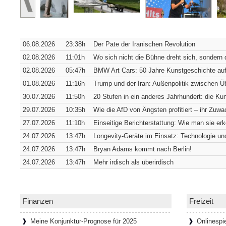
Verborgene Pracht: Die Hofkirche 
Würzburg [SiSt24] Von außen verrät die W
06.08.2026
23:38h
Der Pate der Iranischen Revolution
sich in ihrer südwestlichen Ecke verbirgt. 
Fassade
[Weiterlesen...]
02.08.2026
11:01h
Wo sich nicht die Bühne dreht sich, sondern 
02.08.2026
05:47h
BMW Art Cars: 50 Jahre Kunstgeschichte auf
01.08.2026
11:16h
Trump und der Iran: Außenpolitik zwischen 
Wie Bremens ärmstes Viertel zum t
30.07.2026
11:50h
20 Stufen in ein anderes Jahrhundert: die K
Bremen [SiSt24] Wer durch den Schnoor lä
29.07.2026
10:35h
Wie die AfD von Ängsten profitiert – ihr Zuwac
einziehen: Die Gassen sind so schmal, d
27.07.2026
11:10h
Einseitige Berichterstattung: Wie man sie er
passen. Genau das hat das
[Weiterlesen...
24.07.2026
13:47h
Longevity-Geräte im Einsatz: Technologie und
24.07.2026
13:47h
Bryan Adams kommt nach Berlin!
24.07.2026
13:47h
Mehr irdisch als überirdisch
65 Tafeln, 132 Helden und 358 Stu
Donaustauf [SiSt24] Einen imposanten Ruh
Tage. Aber wenn man dazu die Landesgrenz
Walhalla bei Donaustauf, hoch über
[Weiter
Finanzen
Freizeit
Meine Konjunktur-Prognose für 2025
Onlinespi