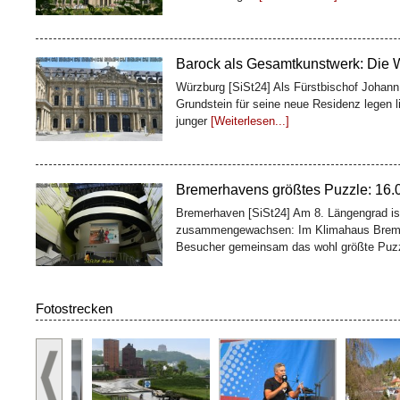
Barock als Gesamtkunstwerk: Die 
Würzburg [SiSt24] Als Fürstbischof Johan
Grundstein für seine neue Residenz legen l
junger
[Weiterlesen...]
Bremerhavens größtes Puzzle: 16.00
Bremerhaven [SiSt24] Am 8. Längengrad ist
zusammengewachsen: Im Klimahaus Breme
Besucher gemeinsam das wohl größte Puz
100 Fässer, ein Weltkulturerbe: De
Fotostrecken
Würzburg [SiSt24] Wer die Würzburger Resi
Geschichte: Oben glänzen Treppenhaus und 
zweites Bauwerk
[Weiterlesen...]