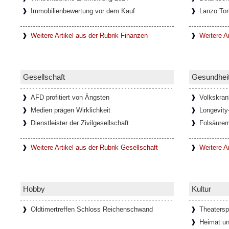
Immobilienbewertung vor dem Kauf
Lanzo Tor
In den letzten Jahrzehnten haben sich durch
Netzwerke immer mehr Onlinespiel-Gemein
entwickelt, die oft auch nach
[Weiterlesen..
Weitere Artikel aus der Rubrik Finanzen
Weitere Ar
Faszination Lanzo Torinese
Gesellschaft
Gesundhei
Die kleine Stadt Lanzo Torinese in der itali
Piemont, bildet das Tor zu den drei Tälern V
AFD profitiert von Ängsten
Volkskran
auch als
[Weiterlesen...]
Medien prägen Wirklichkeit
Longevity
Dienstleister der Zivilgesellschaft
Folsäure
Glamouröse Hommage an Thomas M
Weitere Artikel aus der Rubrik Gesellschaft
Weitere A
Der charismatische Felix Krull mit mondänen
und der Verwandlungskunst. In der glam
anlässlich seines 150
[Weiterlesen...]
Hobby
Kultur
Oldtimertreffen Schloss Reichenschwand
Theatersp
Ponte del Diavolo - Teufelsbrücke 
Heimat un
Italien)