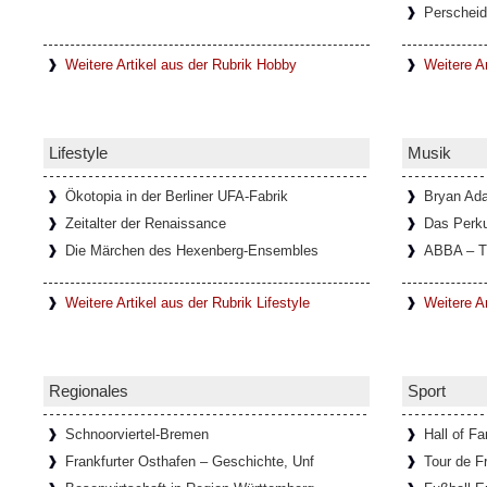
Perscheid
In einem kleinen Ort mit dem Namen Lanzo 
unweit von Turin entfernt, befindet sich di
Diavolo, die
[Weiterlesen...]
Weitere Artikel aus der Rubrik Hobby
Weitere Ar
Schloss Köpenick im Sommerglan
Lifestyle
Musik
Um Schloss Köpenick rankt sich eine lange
ehemalige Burg auf der Schlossinsel, mit i
ausgezeichnete
[Weiterlesen...]
Ökotopia in der Berliner UFA-Fabrik
Bryan Ad
Zeitalter der Renaissance
Das Perk
Die Märchen des Hexenberg-Ensembles
ABBA – T
Ausstellung über die Schriftstelle
Weitere Artikel aus der Rubrik Lifestyle
Weitere A
Im Goethe-Haus in Rom läuft eine Ausstellun
Bachmann. In Zusammenarbeit mit dem Li
Österreichischen
[Weiterlesen...]
Regionales
Sport
Schnoorviertel-Bremen
Hall of F
Frankfurter Osthafen – Geschichte, Unf
Tour de F