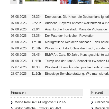
Verborgene Pracht: Die Hofkirche 
Würzburg [SiSt24] Von außen verrät die W
08.08.2026
08:32h
Depression: Die Krise, die Deutschland ignori
sich in ihrer südwestlichen Ecke verbirgt. 
Fassade
[Weiterlesen...]
07.08.2026
22:29h
Andechs: Bayerns ältester Wallfahrtsort auf 
07.08.2026
22:04h
Asamkirche Ingolstadt: Maria de Victoria del 
06.08.2026
23:38h
Der Pate der Iranischen Revolution
Wie Bremens ärmstes Viertel zum t
06.08.2026
17:11h
Markgräfliche Residenz Ansbach – das barock
Bremen [SiSt24] Wer durch den Schnoor lä
02.08.2026
11:01h
Wo sich nicht die Bühne dreht sich, sondern 
einziehen: Die Gassen sind so schmal, d
02.08.2026
05:47h
BMW Art Cars: 50 Jahre Kunstgeschichte auf
passen. Genau das hat das
[Weiterlesen...
01.08.2026
11:16h
Trump und der Iran: Außenpolitik zwischen 
29.07.2026
10:35h
Wie die AfD von Ängsten profitiert – ihr Zuwac
27.07.2026
11:10h
Einseitige Berichterstattung: Wie man sie er
65 Tafeln, 132 Helden und 358 Stu
Donaustauf [SiSt24] Einen imposanten Ruh
Tage. Aber wenn man dazu die Landesgrenz
Walhalla bei Donaustauf, hoch über
[Weiter
Finanzen
Freizeit
Meine Konjunktur-Prognose für 2025
Onlinespi
Wirtschaftliche Entwicklung 2024
Botanisc
Onlinespiele können soziale Gemein