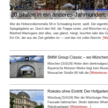
20 Stufen in ein anderes Jahrhundert
Wie ein Kaffeehändler Bremen sei
baute
Wer die Hohenzollernstraße 58 in Schwabing kennt, weiß: Der eigentlic
Bremen [SiSt24] Mitten in der Bremer Altst
Spiegelgalerie an. Durch den Hof, die Treppe runter, und München ist
Meter lang ist und trotzdem eine ganze Ges
Manfred Wamsgans dort alles, was glänzt, hängt, leuchtet oder das 
Kaffeekaufmann
[Weiterlesen...]
Ein Ort, der aus der Zeit gefallen ist — und das mit voller Absicht.
[Wei
BMW Group Classic – wo Münchens 
München [SiSt24] Hinter dem denkmalgesc
Bayerische Motoren Werke liegt kein Museu
Moosacher Straße 66 hält die
[Weiterlesen.
Rokoko ohne Eintritt: Der Hofgarte
Würzburg [SiSt24] Wer die Würzburger Resi
Fassade haltmachen. Direkt dahinter öffnet
Rokokoanlagen
[Weiterlesen...]