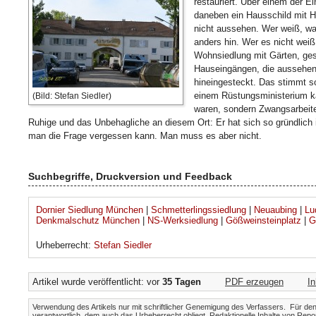
restauriert. Über einem der Ei
daneben ein Hausschild mit 
nicht aussehen. Wer weiß, was
anders hin. Wer es nicht weiß,
Wohnsiedlung mit Gärten, g
Hauseingängen, die aussehen,
hineingesteckt. Das stimmt s
einem Rüstungsministerium k
(Bild: Stefan Siedler)
waren, sondern Zwangsarbeiter
Ruhige und das Unbehagliche an diesem Ort: Er hat sich so gründlich 
man die Frage vergessen kann. Man muss es aber nicht.
Suchbegriffe, Druckversion und Feedback
Dornier Siedlung München
|
Schmetterlingssiedlung
|
Neuaubing
|
Lu
Denkmalschutz München
|
NS-Werksiedlung
|
Gößweinsteinplatz
|
G
Urheberrecht:
Stefan Siedler
Artikel wurde veröffentlicht: vor
35 Tagen
PDF erzeugen
I
Verwendung des Artikels nur mit schriftlicher Genemigung des Verfassers. Für den I
verantwortlich, dem auch das Urheberrecht obliegt. Redaktionelle Inhalte von Repo