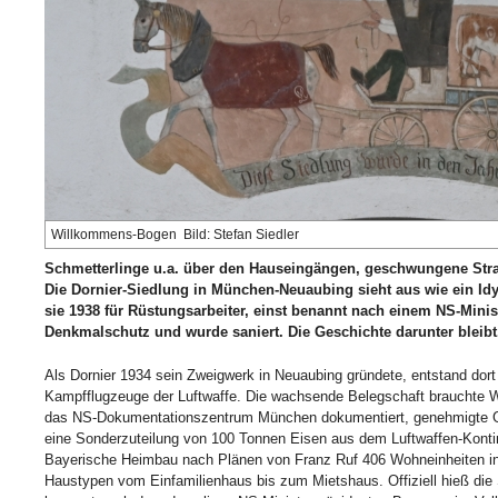
Willkommens-Bogen Bild: Stefan Siedler
Schmetterlinge u.a. über den Hauseingängen, geschwungene Stra
Die Dornier-Siedlung in München-Neuaubing sieht aus wie ein Idy
sie 1938 für Rüstungsarbeiter, einst benannt nach einem NS-Minist
Denkmalschutz und wurde saniert. Die Geschichte darunter bleibt
Als Dornier 1934 sein Zweigwerk in Neuaubing gründete, entstand dort 
Kampfflugzeuge der Luftwaffe. Die wachsende Belegschaft brauchte W
das NS-Dokumentationszentrum München dokumentiert, genehmigte Gör
eine Sonderzuteilung von 100 Tonnen Eisen aus dem Luftwaffen-Kontin
Bayerische Heimbau nach Plänen von Franz Ruf 406 Wohneinheiten i
Haustypen vom Einfamilienhaus bis zum Mietshaus. Offiziell hieß die 