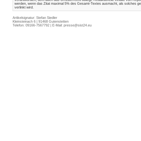
werden, wenn das Zitat maximal 5% des Gesamt-Textes ausmacht, als solches gek
verlinkt wird.
Artikelsignatur: Stefan Siedler
Kleinsteinach 6 | 91468 Gutenstetten
Telefon: 09166-7567792 | E-Mail:
presse@sist24.eu