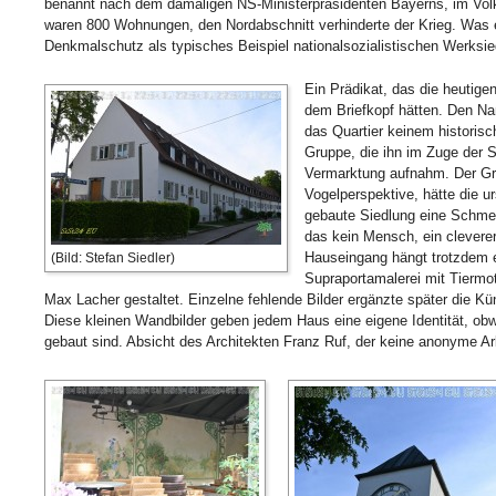
benannt nach dem damaligen NS-Ministerpräsidenten Bayerns, im Vol
waren 800 Wohnungen, den Nordabschnitt verhinderte der Krieg. Was e
Denkmalschutz als typisches Beispiel nationalsozialistischen Werksi
Ein Prädikat, das die heutige
dem Briefkopf hätten. Den N
das Quartier keinem histori
Gruppe, die ihn im Zuge der S
Vermarktung aufnahm. Der Gr
Vogelperspektive, hätte die ur
gebaute Siedlung eine Schmet
das kein Mensch, ein clevere
Hauseingang hängt trotzdem e
(Bild: Stefan Siedler)
Supraportamalerei mit Tiermo
Max Lacher gestaltet. Einzelne fehlende Bilder ergänzte später die Kün
Diese kleinen Wandbilder geben jedem Haus eine eigene Identität, o
gebaut sind. Absicht des Architekten Franz Ruf, der keine anonyme Arb