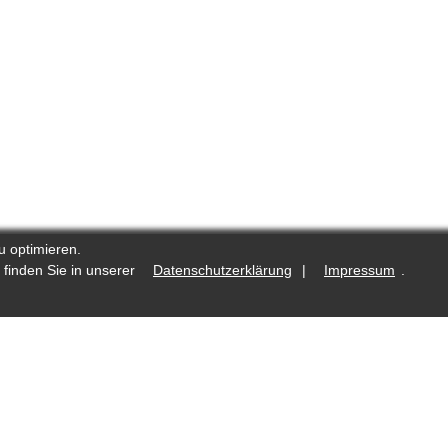
u optimieren.
 finden Sie in unserer
Datenschutzerklärung
|
Impressum
.
.de
Was ist neu?
Fotostrecken auf Reporters.de