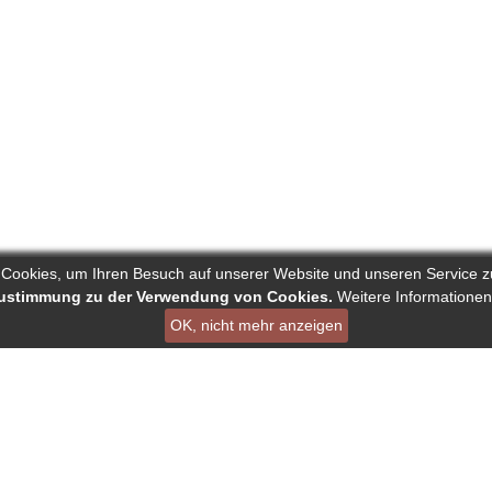
 Cookies, um Ihren Besuch auf unserer Website und unseren Service z
 Zustimmung zu der Verwendung von Cookies.
Weitere Informationen
OK, nicht mehr anzeigen
ist ein Projekt von Deutscher Verband der Pressejournalisten AG
en
Links
Über Reporters
ournalisten
Nutzungsbedingungen
Autorenranking