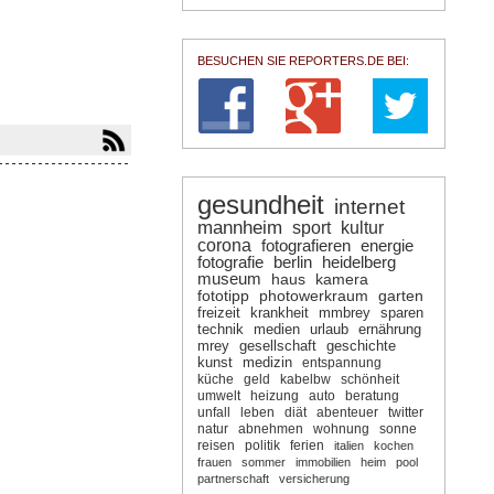
BESUCHEN SIE REPORTERS.DE BEI:
gesundheit
internet
mannheim
sport
kultur
corona
fotografieren
energie
fotografie
berlin
heidelberg
museum
haus
kamera
fototipp
photowerkraum
garten
freizeit
krankheit
mmbrey
sparen
technik
medien
urlaub
ernährung
mrey
gesellschaft
geschichte
kunst
medizin
entspannung
küche
geld
kabelbw
schönheit
umwelt
heizung
auto
beratung
unfall
leben
diät
abenteuer
twitter
natur
abnehmen
wohnung
sonne
reisen
politik
ferien
italien
kochen
frauen
sommer
immobilien
heim
pool
partnerschaft
versicherung