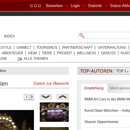
Bewerben
-
Login
-
Statistik
-
Status-Abfr
INDEX
ESTYLE
UMWELT
TOURISMUS
PARTNERSCHAFT
UNTERHALTUNG
ABENTEUER
HEIM
TIERE
FREIZEIT
WELLNESS
GENUSS
KUN
USIK
ALLE THEMEN
dere
ien
Zurück zur Übersicht
Empfehlung
Meist geles
BMW Art Cars in der BMW We
Kunst Oase München – Antiq
Sharon Oppenheimer