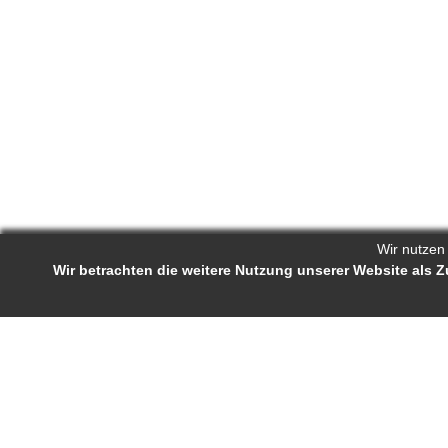
Wir nutzen
Wir betrachten die weitere Nutzung unserer Website als
Reporters.de 
Impressum
-
AGB
-
Status-Abfrage
Projekt-Profil
Bewerb
Reporters.de ist ein Online-Magazin für
Ständige J