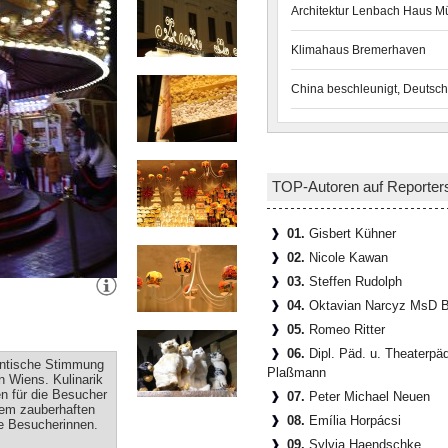
Architektur Lenbach Haus 
Klimahaus Bremerhaven
China beschleunigt, Deutsch
TOP-Autoren auf Reporter
01.
Gisbert Kühner
02.
Nicole Kawan
03.
Steffen Rudolph
04.
Oktavian Narcyz MsD B
05.
Romeo Ritter
06.
Dipl. Päd. u. Theaterpä
antische Stimmung
Plaßmann
 Wiens. Kulinarik
 für die Besucher
07.
Peter Michael Neuen
esem zauberhaften
08.
Emília Horpácsi
ie Besucherinnen.
09.
Sylvia Haendschke