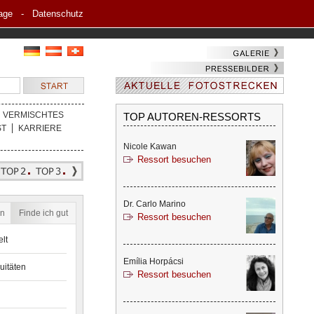
age
-
Datenschutz
VERMISCHTES
TOP AUTOREN-RESSORTS
ST
KARRIERE
Nicole Kawan
Ressort besuchen
Dr. Carlo Marino
en
Finde ich gut
Ressort besuchen
lt
Emília Horpácsi
uitäten
Ressort besuchen