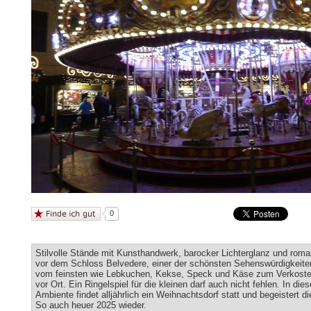
0
Stilvolle Stände mit Kunsthandwerk, barocker Lichterglanz und rom
vor dem Schloss Belvedere, einer der schönsten Sehenswürdigkeiten
vom feinsten wie Lebkuchen, Kekse, Speck und Käse zum Verkosten
vor Ort. Ein Ringelspiel für die kleinen darf auch nicht fehlen. In di
Ambiente findet alljährlich ein Weihnachtsdorf statt und begeistert d
So auch heuer 2025 wieder.