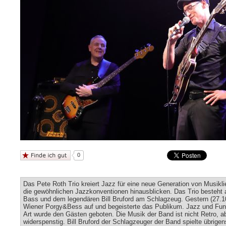
0
Das Pete Roth Trio kreiert Jazz für eine neue Generation von Musikli
die gewöhnlichen Jazzkonventionen hinausblicken. Das Trio besteht
Bass und dem legendären Bill Bruford am Schlagzeug. Gestern (27.10)
Wiener Porgy&Bess auf und begeisterte das Publikum. Jazz und Fun
Art wurde den Gästen geboten. Die Musik der Band ist nicht Retro, abe
widerspenstig. Bill Bruford der Schlagzeuger der Band spielte übrigen