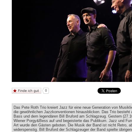
0
Das Pete Roth Trio kreiert Jazz für eine neue Generation von Musikli
die gewöhnlichen Jazzkonventionen hinausblicken. Das Trio besteht
Bass und dem legendären Bill Bruford am Schlagzeug. Gestern (27.10)
Wiener Porgy&Bess auf und begeisterte das Publikum. Jazz und Fun
Art wurde den Gästen geboten. Die Musik der Band ist nicht Retro, abe
widerspenstig. Bill Bruford der Schlagzeuger der Band spielte übrigen