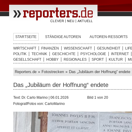
STARTSEITE
STÄNDIGE AUTOREN
AUTOREN-RESSORTS
WIRTSCHAFT
FINANZEN
WISSENSCHAFT
GESUNDHEIT
LIF
POLITIK
TECHNIK
GESCHICHTE
PSYCHOLOGIE
INTERNET
GESELLSCHAFT
HOBBY
REGIONALES
SPORT
KULTUR
M
Reporters.de
»
Fotostrecken
»
Das „Jubiläum der Hoffnung“ endete
Das „Jubiläum der Hoffnung“ endete
Text: Dr. Carlo Marino | 06.01.2026
Bild 1 von 20
Fotograf/Fotos von: CarloMarino