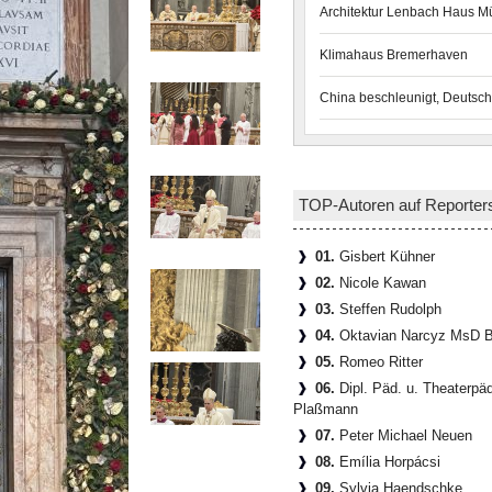
Architektur Lenbach Haus 
Klimahaus Bremerhaven
China beschleunigt, Deutsch
TOP-Autoren auf Reporter
01.
Gisbert Kühner
02.
Nicole Kawan
03.
Steffen Rudolph
04.
Oktavian Narcyz MsD B
05.
Romeo Ritter
06.
Dipl. Päd. u. Theaterpä
Plaßmann
07.
Peter Michael Neuen
08.
Emília Horpácsi
09.
Sylvia Haendschke