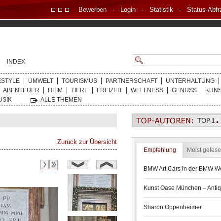
Bewerben
-
Login
-
Statistik
-
Status-Abfr
INDEX
ESTYLE
UMWELT
TOURISMUS
PARTNERSCHAFT
UNTERHALTUNG
ABENTEUER
HEIM
TIERE
FREIZEIT
WELLNESS
GENUSS
KUN
USIK
ALLE THEMEN
Zurück zur Übersicht
Empfehlung
Meist geles
BMW Art Cars in der BMW We
Kunst Oase München – Antiq
Sharon Oppenheimer