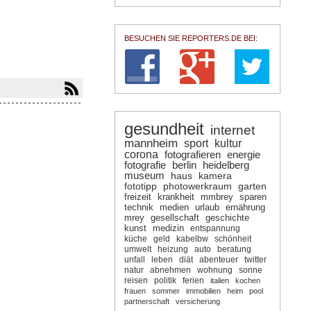
BESUCHEN SIE REPORTERS.DE BEI:
gesundheit
internet
mannheim
sport
kultur
corona
fotografieren
energie
fotografie
berlin
heidelberg
museum
haus
kamera
fototipp
photowerkraum
garten
freizeit
krankheit
mmbrey
sparen
technik
medien
urlaub
ernährung
mrey
gesellschaft
geschichte
kunst
medizin
entspannung
küche
geld
kabelbw
schönheit
umwelt
heizung
auto
beratung
unfall
leben
diät
abenteuer
twitter
natur
abnehmen
wohnung
sonne
reisen
politik
ferien
italien
kochen
frauen
sommer
immobilien
heim
pool
partnerschaft
versicherung