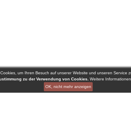
 Cookies, um Ihren Besuch auf unserer Website und unseren Service z
 Zustimmung zu der Verwendung von Cookies.
Weitere Informationen
OK, nicht mehr anzeigen
ist ein Projekt von Deutscher Verband der Pressejournalisten AG
en
Links
Über Reporters
ournalisten
Nutzungsbedingungen
Autorenranking