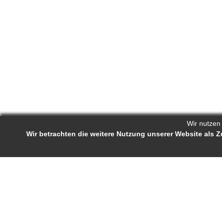
Wir nutzen
Wir betrachten die weitere Nutzung unserer Website als
Reporters.de 
Impressum
-
AGB
-
Status-Abfrage
Projekt-Profil
Bewerb
Reporters.de ist ein Online-Magazin für
Ständige J