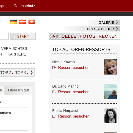
age
-
Datenschutz
VERMISCHTES
TOP AUTOREN-RESSORTS
ST
KARRIERE
Nicole Kawan
Ressort besuchen
Dr. Carlo Marino
en
Finde ich gut
Ressort besuchen
lt
Emília Horpácsi
uitäten
Ressort besuchen