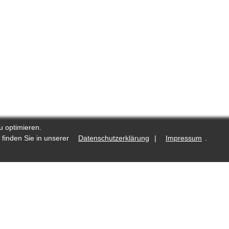
u optimieren.
 finden Sie in unserer
Datenschutzerklärung
|
Impressum
.
.de
Was ist neu?
Fotostrecken auf Reporters.de