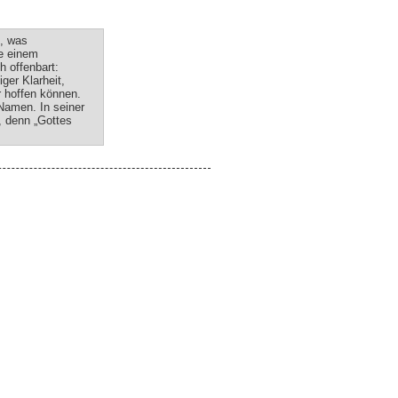
n, was
de einem
h offenbart:
ger Klarheit,
r hoffen können.
 Namen. In seiner
, denn „Gottes