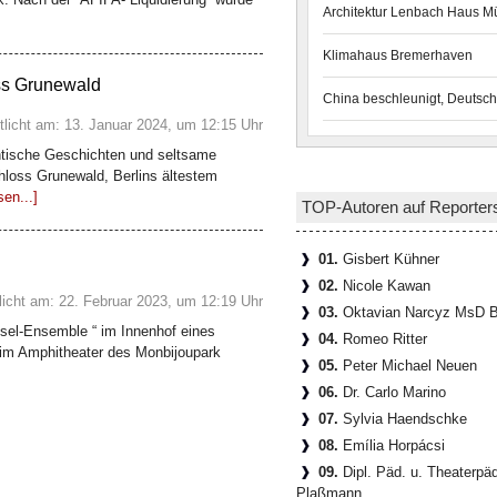
Architektur Lenbach Haus 
Klimahaus Bremerhaven
ss Grunewald
China beschleunigt, Deutsch
tlicht am: 13. Januar 2024, um 12:15 Uhr
ntische Geschichten und seltsame
loss Grunewald, Berlins ältestem
sen...]
TOP-Autoren auf Reporter
01.
Gisbert Kühner
02.
Nicole Kawan
licht am: 22. Februar 2023, um 12:19 Uhr
03.
Oktavian Narcyz MsD B
sel-Ensemble “ im Innenhof eines
04.
Romeo Ritter
 im Amphitheater des Monbijoupark
05.
Peter Michael Neuen
06.
Dr. Carlo Marino
07.
Sylvia Haendschke
08.
Emília Horpácsi
09.
Dipl. Päd. u. Theaterpä
Plaßmann