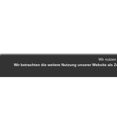
Wir nutzen
Wir betrachten die weitere Nutzung unserer Website als
Reporters.de 
Impressum
-
AGB
-
Status-Abfrage
Projekt-Profil
Bewerb
Reporters.de ist ein Online-Magazin für
Ständige J
Fachartikel und Experten-Tipps. Autorinnen
Autorenra