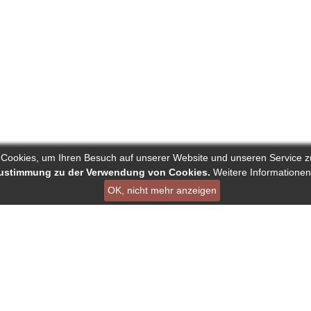
 Cookies, um Ihren Besuch auf unserer Website und unseren Service z
 Zustimmung zu der Verwendung von Cookies.
Weitere Informationen
OK, nicht mehr anzeigen
ist ein Projekt von Deutscher Verband der Pressejournalisten AG
en
Links
Über Reporters
ournalisten
Nutzungsbedingungen
Autorenranking
nking
Datenschutz - DSGVO
Alle redaktionelle Inha