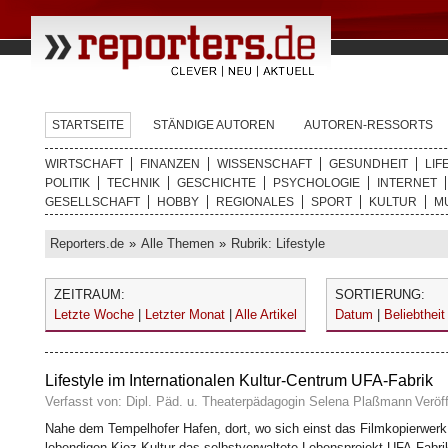
STARTSEITE
STÄNDIGE AUTOREN
AUTOREN-RESSORTS
WIRTSCHAFT
FINANZEN
WISSENSCHAFT
GESUNDHEIT
LIF
POLITIK
TECHNIK
GESCHICHTE
PSYCHOLOGIE
INTERNET
GESELLSCHAFT
HOBBY
REGIONALES
SPORT
KULTUR
M
Reporters.de
»
Alle Themen
»
Rubrik: Lifestyle
ZEITRAUM:
SORTIERUNG:
Letzte Woche
|
Letzter Monat
|
Alle Artikel
Datum
|
Beliebtheit
Lifestyle im Internationalen Kultur-Centrum UFA-Fabrik
Verfasst von: Dipl. Päd. u. Theaterpädagogin Selena Plaßmann
Veröf
Nahe dem Tempelhofer Hafen, dort, wo sich einst das Filmkopierwerk 
lebendigen Kiez-Kultur das selbstverwaltete Lebensprojekt UFA-Fabri