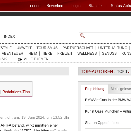
Bewerben
-
Login
-
Statistik
-
Status-Abfr
INDEX
ESTYLE
UMWELT
TOURISMUS
PARTNERSCHAFT
UNTERHALTUNG
ABENTEUER
HEIM
TIERE
FREIZEIT
WELLNESS
GENUSS
KUN
USIK
ALLE THEMEN
Empfehlung
Meist geles
|
Redaktions-Tipp
BMW Art Cars in der BMW We
Kunst Oase München – Antiq
fentlicht am: 19. Juni 2024, um 13:52 Uhr
Sharon Oppenheimer
AFIFA befand, wirkt inmitten einer
k. Nach der “AFIFA- Liquidierung“ wurde