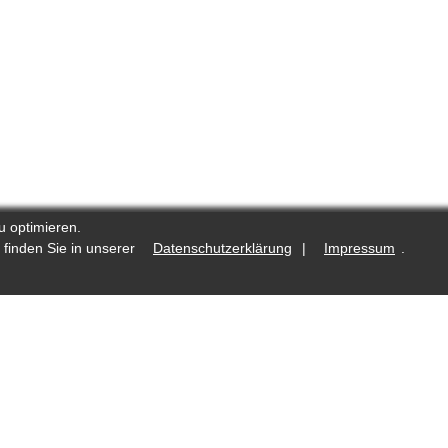
u optimieren.
 finden Sie in unserer
Datenschutzerklärung
|
Impressum
.
.de
Was ist neu?
Fotostrecken auf Reporters.de
lte
Redaktioneller Kodex