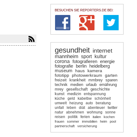
BESUCHEN SIE REPORTERS.DE BEI:
gesundheit
internet
mannheim
sport
kultur
corona
fotografieren
energie
fotografie
berlin
heidelberg
museum
haus
kamera
fototipp
photowerkraum
garten
freizeit
krankheit
mmbrey
sparen
technik
medien
urlaub
ernährung
mrey
gesellschaft
geschichte
kunst
medizin
entspannung
küche
geld
kabelbw
schönheit
umwelt
heizung
auto
beratung
unfall
leben
diät
abenteuer
twitter
natur
abnehmen
wohnung
sonne
reisen
politik
ferien
italien
kochen
frauen
sommer
immobilien
heim
pool
partnerschaft
versicherung