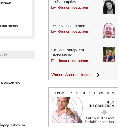
Emília Horpácsi
München
Ressort besuchen
land bremst
Peter Michael Neuen
Ressort besuchen
Oktavian Narcyz MsD
s.de
Bartoszewski
Ressort besuchen
Weitere Autoren-Ressorts
artoszewski
dagogin Selena