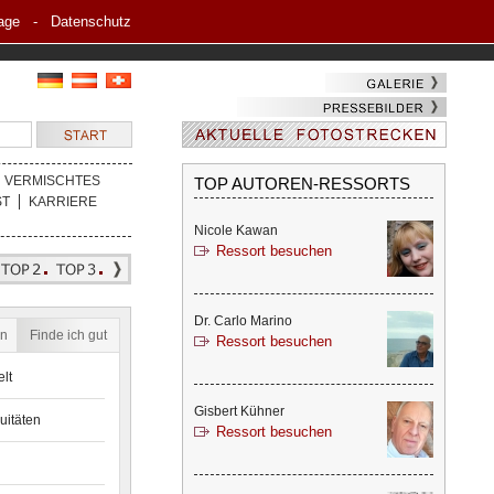
age
-
Datenschutz
VERMISCHTES
TOP AUTOREN-RESSORTS
ST
KARRIERE
Nicole Kawan
Ressort besuchen
Dr. Carlo Marino
en
Finde ich gut
Ressort besuchen
lt
Gisbert Kühner
uitäten
Ressort besuchen